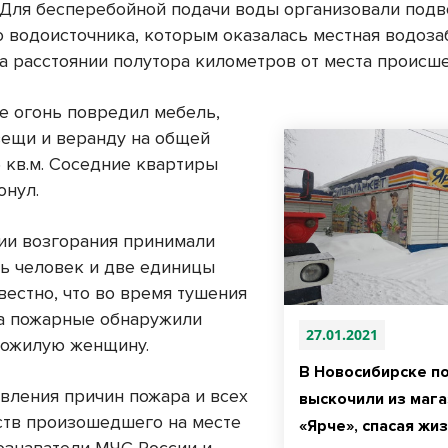
. Для бесперебойной подачи воды организовали подв
 водоисточника, которым оказалась местная водоза
на расстоянии полутора километров от места происше
те огонь повредил мебель,
ещи и веранду на общей
 кв.м. Соседние квартиры
онул.
ии возгорания принимали
мь человек и две единицы
вестно, что во время тушения
а пожарные обнаружили
27.01.2021
пожилую женщину.
В Новосибирске п
овления причин пожара и всех
выскочили из мага
ств произошедшего на месте
«Ярче», спасая жи