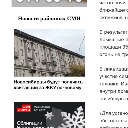
часов ночи
ближайшего
скважина, 
В результа
домашние в
площади 35
огонь не тр
В ликвидац
участие се
техники. Из
внутри дом
погибшую 
«Для устан
обстоятель