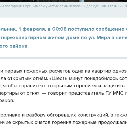
ии возгорания принимали участие семь человек и две единицы техники. 
льник, 1 февраля, в 00:08 поступило сообщение 
етырёхквартирном жилом доме по ул. Мира в сел
ого района.
и первых пожарных расчетов одна из квартир одно
ела открытым огнём. «Шесть минут понадобилось со
, чтобы справится с открытым горением и защитить 
вартиры от огня», — говорит представитель ГУ МЧС 
аков.
проливке и разбору обгоревших конструкций, а такж
личие скрытых очагов горения пожарные продолжали