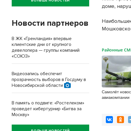
БОЛЬШЕ НОВОСТЕЙ
доме, нару
Наибольшее
Новости партнеров
Мошковском
В ЖК «Гренландия» впервые
клиентские дни от крупного
Районные С
девелопера — группы компаний
«СОЮЗ»
Видеозапись обеспечит
прозрачность выборов в Госдуму в
Новосибирской области
Самолёт ново
авиакомпании 
пределы полос
В память о подвиге: «Ростелеком»
проведет кибертурнир «Битва за
Москву»
БОЛЬШЕ НОВОСТЕЙ