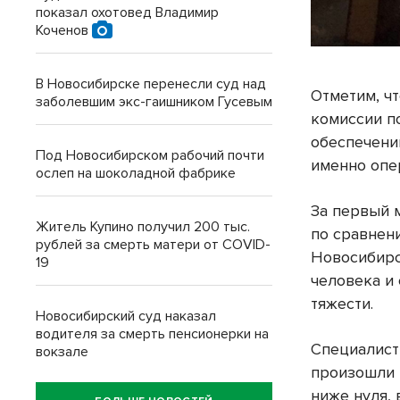
показал охотовед Владимир
Коченов
В Новосибирске перенесли суд над
Отметим, ч
заболевшим экс-гаишником Гусевым
комиссии п
обеспечени
Под Новосибирском рабочий почти
именно опе
ослеп на шоколадной фабрике
За первый 
Житель Купино получил 200 тыс.
по сравнен
рублей за смерть матери от COVID-
Новосибирс
19
человека и
тяжести.
Новосибирский суд наказал
водителя за смерть пенсионерки на
Специалист
вокзале
произошли 
ниже нуля,