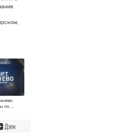
ания.
ирском,
мачёво
ы по
рулежных
Дзен