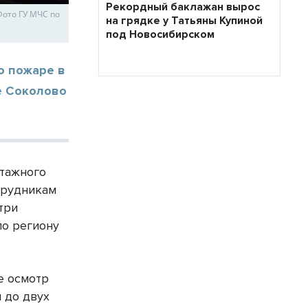
Рекордный баклажан вырос
Фото ГУ МЧС по
на грядке у Татьяны Купиной
под Новосибирском
о пожаре в
е Соколово
этажного
трудникам
три
по региону
е осмотр
 до двух