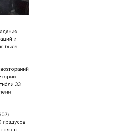
седание
аций и
ия была
 возгораний
итории
гибли 33
епени
357)
0 градусов
тепло в