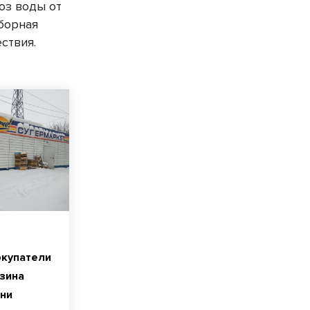
оз воды от
борная
ствия.
окупатели
зина
зни