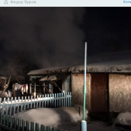
Федор Буров
Кол