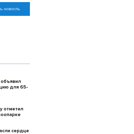
ь новость
 объявил
цию для 65-
у отметил
зоопарке
пасли сердце