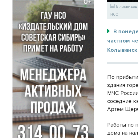
В ликвидац
НСО
В понеде
частном ч
Колыванск
По прибыти
здания гор
МЧС России
соседние к
Артем Щерб
Работы по 
дома на на