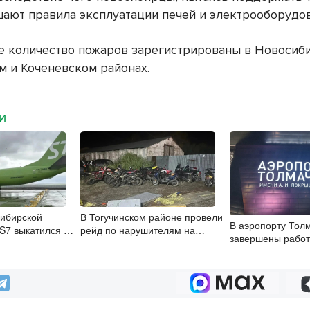
шают правила эксплуатации печей и электрооборудов
 количество пожаров зарегистрированы в Новосиб
 и Коченевском районах.
МИ
сибирской
В Тогучинском районе провели
В аэропорту Тол
S7 выкатился за
рейд по нарушителям на
завершены работ
ы в Норильске
мотоциклах
бетонированию 
дорожек