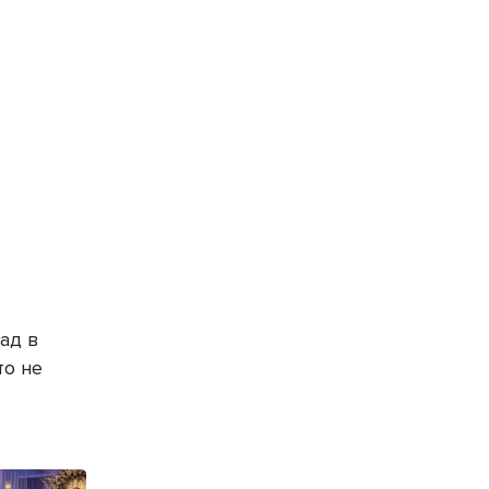
ад в
то не