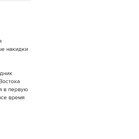
я
ые накидки
удник
 Востока
ся в первую
все время