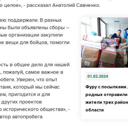
о целое», - рассказал Анатолий Савченко.
ею поддержали. В разных
аны были объявлены сборы –
ые организации закупили
е вещи для бойцов, помогли
сть в общее дело для нашей
, пожалуй, самое важное в
01.02.2024
обеге. Уверен, что опыт
твия, который мы сейчас
Фуру с посылками
ем, пригодится и для
родных отправили
 других проектов
жители трех райо
о исторического общества», -
области
втор автопробега.