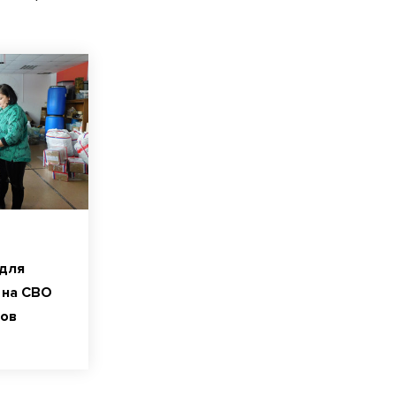
 для
 на СВО
нов