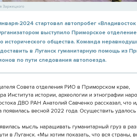
я Заржецкого
января-2024 стартовал автопробег «Владивосток
 Организатором выступило Приморское отделение
го исторического общества. Команда неравноду
 доставить в Луганск гуманитарную помощь из П
ионов по пути следования автопоезда.
ателя Совета отделения РИО в Приморском крае,
ра Института истории, археологии и этнографии нар
остока ДВО РАН Анатолий Савченко рассказал, что и
а появилась весной 2022 года. Осуществить удалось
оявилась мысль наращивать гуманитарный груз в ра
ути в Луганск. «Мы хотим показать, что вся страны, 