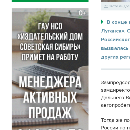
Фото Андре
В конце 
Луганск».
Российско
вызвалась
других рег
Зампредсед
замдиректо
Дальнего В
автопробег
Тогда же п
России по п