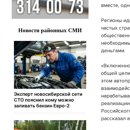
вместе, одн
Регионы ид
частых стр
общественн
необходимы
деньгами.
«Включенно
общей цели
этом автопр
взаимодейс
нарабатыва
реализации
Российског
рассказал а