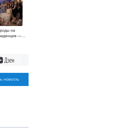
 роды на
младенцев —
сибирска
оисшествиях
Дзен
ь новость