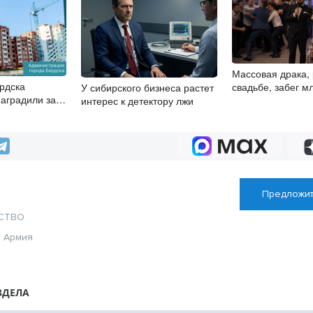
Массовая драка,
рдска
свадьбе, забег 
У сибирского бизнеса растет
наградили за
ведущие из Ново
интерес к детектору лжи
изм
рассказали о пр
на мероприятиях
Предложит
СТВО
ь
Армия
ЗДЕЛА