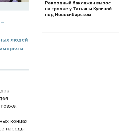
Рекордный баклажан вырос
на грядке у Татьяны Купиной
под Новосибирском
 –
шных людей
риморья и
одов
дея
 позже.
зных концах
все народы