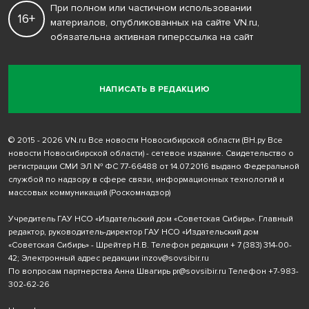
При полном или частичном использовании
16+
материалов, опубликованных на сайте VN.ru,
обязательна активная гиперссылка на сайт
НАПИСАТЬ В РЕДАКЦИЮ
© 2015 - 2026 VN.ru Все новости Новосибирской области (ВН.ру Все
новости Новосибирской области) - сетевое издание. Свидетельство о
регистрации СМИ ЭЛ № ФС 77-66488 от 14.07.2016 выдано Федеральной
службой по надзору в сфере связи, информационных технологий и
массовых коммуникаций (Роскомнадзор)
Учредитель ГАУ НСО «Издательский дом «Советская Сибирь». Главный
редактор, руководитель-директор ГАУ НСО «Издательский дом
«Советская Сибирь» - Шрейтер Н.В. Телефон редакции
+ 7 (383) 314-00-
42
; Электронный адрес редакции
inzov@sovsibir.ru
По вопросам партнерства Анна Швагирь
pr@sovsibir.ru
Телефон
+7-983-
302-62-26