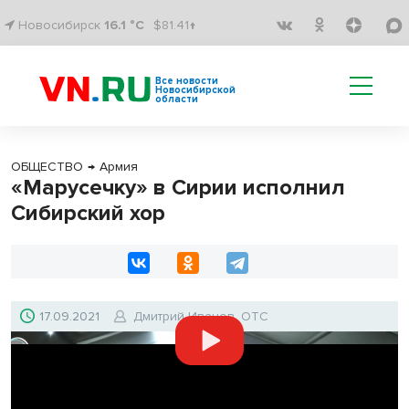
Новосибирск
16.1 °C
$81.41↑
Все новости
Новосибирской
области
ОБЩЕСТВО
→
Армия
«Марусечку» в Сирии исполнил
Сибирский хор
17.09.2021
Дмитрий Иванов, ОТС