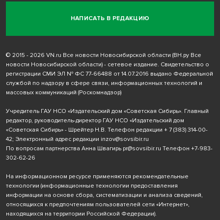
НАПИСАТЬ В РЕДАКЦИЮ
© 2015 - 2026 VN.ru Все новости Новосибирской области (ВН.ру Все
новости Новосибирской области) - сетевое издание. Свидетельство о
регистрации СМИ ЭЛ № ФС 77-66488 от 14.07.2016 выдано Федеральной
службой по надзору в сфере связи, информационных технологий и
массовых коммуникаций (Роскомнадзор)
Учредитель ГАУ НСО «Издательский дом «Советская Сибирь». Главный
редактор, руководитель-директор ГАУ НСО «Издательский дом
«Советская Сибирь» - Шрейтер Н.В. Телефон редакции
+ 7 (383) 314-00-
42
; Электронный адрес редакции
inzov@sovsibir.ru
По вопросам партнерства Анна Швагирь
pr@sovsibir.ru
Телефон
+7-983-
302-62-26
На информационном ресурсе применяются рекомендательные
технологии
(информационные технологии предоставления
информации на основе сбора, систематизации и анализа сведений,
относящихся к предпочтениям пользователей сети «Интернет»,
находящихся на территории Российской Федерации).