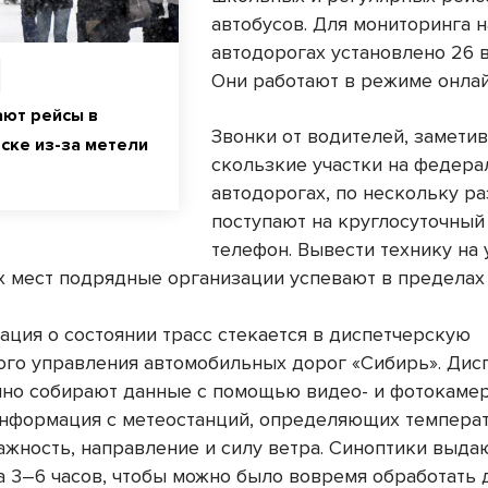
автобусов. Для мониторинга н
автодорогах установлено 26 
Они работают в режиме онла
ют рейсы в
Звонки от водителей, замети
ске из-за метели
скользкие участки на федер
автодорогах, по нескольку ра
поступают на круглосуточный
телефон. Вывести технику на
 мест подрядные организации успевают в пределах 
ация о состоянии трасс стекается в диспетчерскую
го управления автомобильных дорог «Сибирь». Дис
чно собирают данные с помощью видео- и фотокаме
информация с метеостанций, определяющих темпера
лажность, направление и силу ветра. Синоптики выда
а 3–6 часов, чтобы можно было вовремя обработать