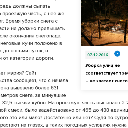
редь должны сыпать
 проезжую часть, с нее же
г. Время уборки снега с
асти не должно превышать
сле окончания снегопада.
снеговые кучи положено в
х до восьми суток, в
07.12.2016
 от категории дороги.
Уборка улиц не
ает мэрия? Сайт
соответствует тр
ства сообщает, что с начала
– не хватает снег
зона вывезено более 631
ометров снега, за минувшие
 32,5 тысячи кубов. На проезжую часть высыпано 2 
ной смеси, было задействовано от 465 до 488 едини
ого это или мало? Достаточно или нет? Судя по сугр
растают на глазах, в таких погодных условиях нужна