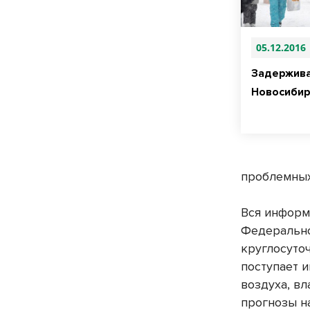
05.12.2016
Задержива
Новосибир
проблемных
Вся информ
Федерально
круглосуто
поступает 
воздуха, в
прогнозы н