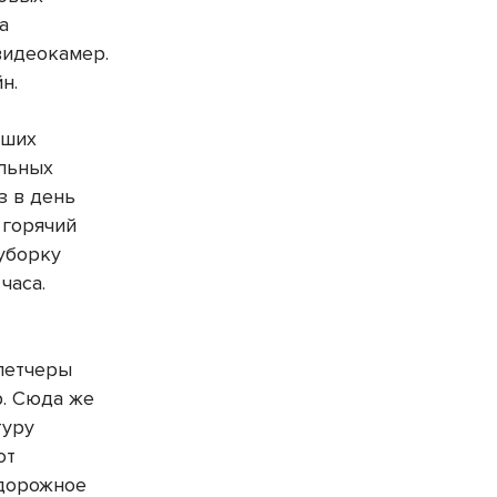
а
видеокамер.
йн.
вших
альных
з в день
 горячий
 уборку
часа.
петчеры
р. Сюда же
туру
ют
 дорожное