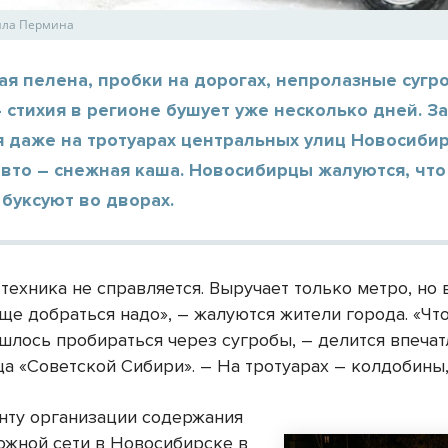
ила Пермина
я пелена, пробки на дорогах, непролазные сугр
 стихия в регионе бушует уже несколько дней. З
 даже на тротуарах центральных улиц Новосибир
вто – снежная каша. Новосибирцы жалуются, что
буксуют во дворах.
техника не справляется. Выручает только метро, но 
еще добраться надо», – жалуются жители города. «Чт
ишлось пробираться через сугробы, – делится впеча
ца «Советской Сибири». – На тротуарах – колдобины
нту организации содержания
ожной сети в Новосибирске в