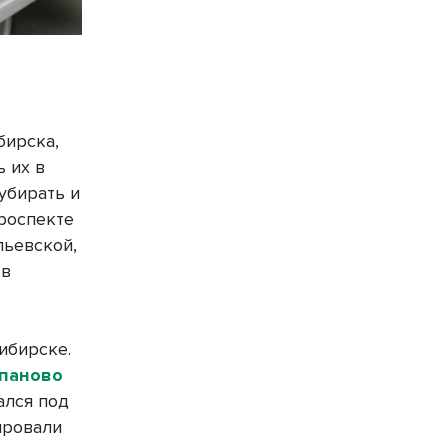
бирска,
ь их в
 убирать и
проспекте
пьевской,
ов
ибирске.
паново
ался под
ировали