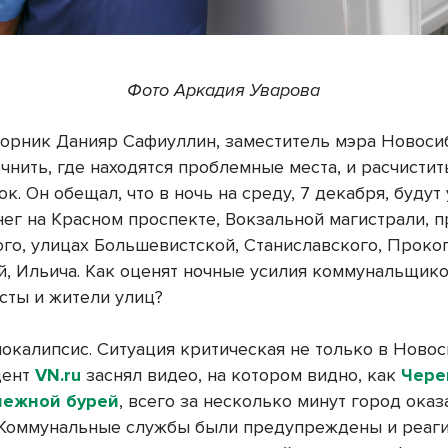
Фото Аркадия Уварова
торник Данияр Сафиуллин, заместитель мэра Новоси
чнить, где находятся проблемные места, и расчистит
ок. Он обещал, что в ночь на среду, 7 декабря, будут
нег на Красном проспекте, Вокзальной магистрали, 
го, улицах Большевистской, Станиславского, Проко
й, Ильича. Как оценят ночные усилия коммунальщик
сты и жители улиц?
окалипсис. Ситуация критическая не только в Новос
дент
VN.ru
заснял видео, на котором видно, как
Чере
нежной бурей
, всего за несколько минут город оказ
 Коммунальные службы были предупреждены и реаг