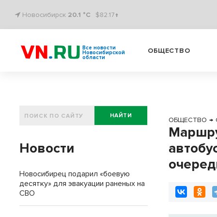
Новосибирск
20.1 °C
$82.17↑
Все новости
ОБЩЕСТВО
Новосибирской
области
НАЙТИ
ОБЩЕСТВО
→
Маршру
Новости
автобу
очеред
Новосибирец подарил «боевую
десятку» для эвакуации раненых на
СВО