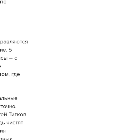
что
правляются
ие. 5
сы – с
о
том, где
альные
точно.
гей Титков
дь чистят
ия
совых