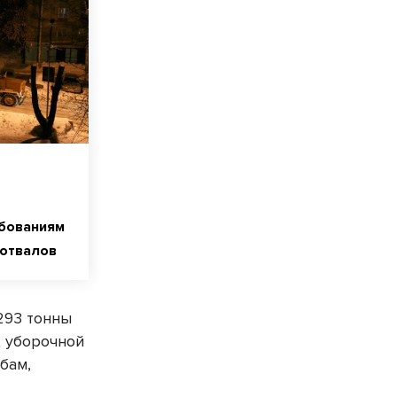
ебованиям
оотвалов
293 тонны
ц уборочной
обам,