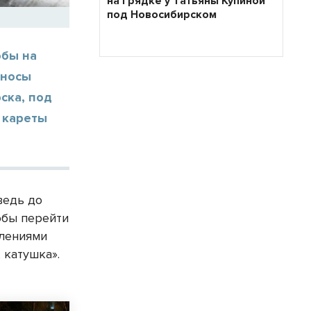
на грядке у Татьяны Купиной
под Новосибирском
обы на
аносы
ска, под
 кареты
ведь до
обы перейти
тлениями
, катушка».