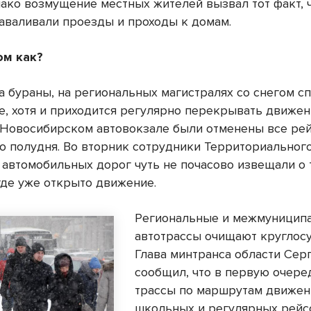
нако возмущение местных жителей вызвал тот факт, 
аваливали проезды и проходы к домам.
ом как?
а бураны, на региональных магистралях со снегом с
е, хотя и приходится регулярно перекрывать движен
 Новосибирском автовокзале были отменены все рей
до полудня. Во вторник сотрудники Территориальног
 автомобильных дорог чуть не почасово извещали о 
где уже открыто движение.
Региональные и межмуницип
автотрассы очищают круглосу
Глава минтранса области Сер
сообщил, что в первую очере
трассы по маршрутам движен
школьных и регулярных рей