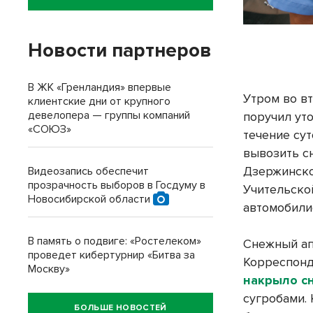
Новости партнеров
В ЖК «Гренландия» впервые
Утром во в
клиентские дни от крупного
девелопера — группы компаний
поручил уто
«СОЮЗ»
течение сут
вывозить с
Дзержинско
Видеозапись обеспечит
прозрачность выборов в Госдуму в
Учительско
Новосибирской области
автомобили
В память о подвиге: «Ростелеком»
Снежный ап
проведет кибертурнир «Битва за
Корреспон
Москву»
накрыло с
сугробами.
БОЛЬШЕ НОВОСТЕЙ