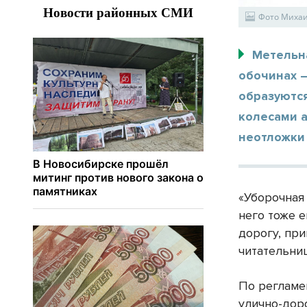
Фото Миха
Метельна
обочинах –
образуются
колесами а
неотложки 
«Уборочная 
него тоже 
дорогу, пр
читательни
По регламе
улично-дор