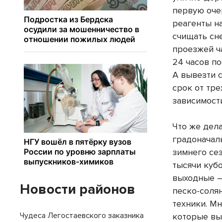
первую оче
реагенты на
счищать сне
проезжей ч
24 часов по
А вывезти 
срок от тре
зависимости
Что же дел
градоначаль
зимнего се
тысячи куб
выходные –
Новости районов
песко-соля
техники. Мн
Чудеса Легостаевского заказника
которые вы