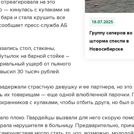
 отреагировала на это
о — кинулась с кулаками на
 бара и стала крушить все
18.07.2025
 сообщает пресс-служба АБ
Группу саперов во
шторма спасли в
зались стол, стаканы,
Новосибирске
бутылок на барной стойке –
риальный ущерб от пьяного
высил 30 тысяч рублей.
задержали страстную девушку и ее партнера, но это
ь их товарищам — еще одной влюбленной парочки. 
охранников с кулаками, чтобы отбить друга, но был 
тало плохо. Гвардейцы вызвали для него скорую пом
брала нарушителя в больницу. Предварительно, прич
амочувствия могло стать то, что, возможно, молодо