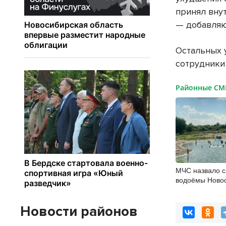
принял внут
— добавляют
Остальных 
сотрудники
Районные С
МЧС назвало 
водоёмы Ново
Новости районов