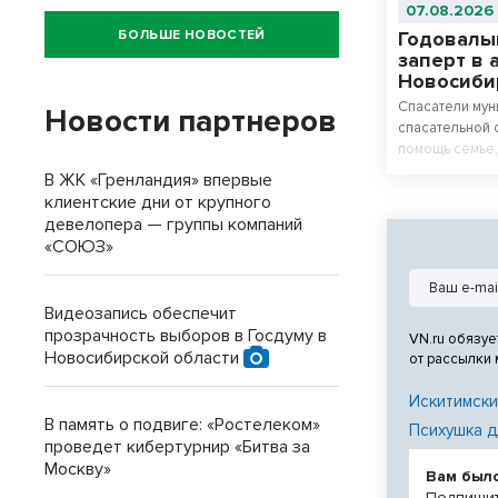
07.08.2026
БОЛЬШЕ НОВОСТЕЙ
Годовалы
заперт в 
Новосиби
Спасатели мун
Новости партнеров
спасательной 
помощь семье,
машине.
В ЖК «Гренландия» впервые
клиентские дни от крупного
девелопера — группы компаний
«СОЮЗ»
Видеозапись обеспечит
прозрачность выборов в Госдуму в
VN.ru обязуе
Новосибирской области
от рассылки
Искитимски
В память о подвиге: «Ростелеком»
Психушка д
проведет кибертурнир «Битва за
Москву»
Вам был
Подпишит