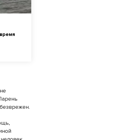
 время
 не
Парень
обезврежен.
ощь,
иной
й человек