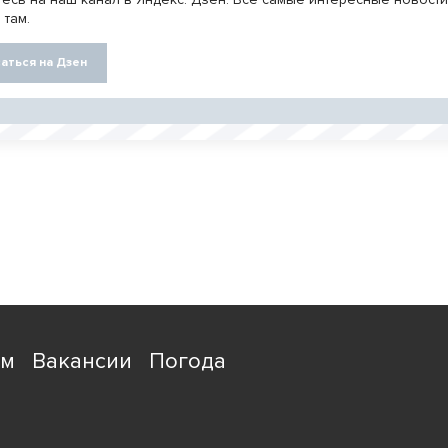
 там.
аться на Дзен
ям
Вакансии
Погода