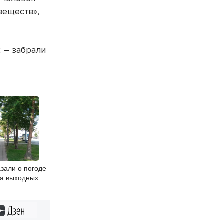
веществ»,
 – забрали
зали о погоде
на выходных
Дзен