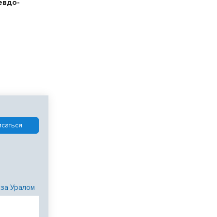
евдо-
 за Уралом
и