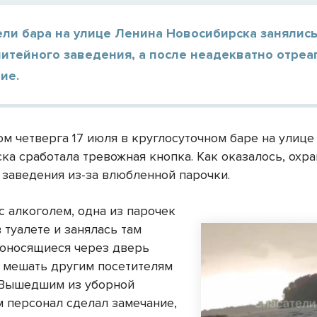
ели бара на улице Ленина Новосибирска занялис
питейного заведения, а после неадекватно отре
ие.
ом четверга 17 июля в круглосуточном баре на улице
ка сработала тревожная кнопка. Как оказалось, охр
 заведения из-за влюбленной парочки.
с алкоголем, одна из парочек
 туалете и занялась там
оносящиеся через дверь
и мешать другим посетителям
 Вышедшим из уборной
 персонал сделал замечание,