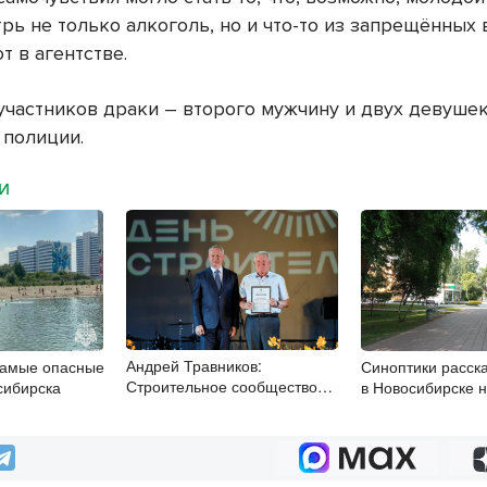
рь не только алкоголь, но и что-то из запрещённых 
 в агентстве.
участников драки – второго мужчину и двух девушек
 полиции.
МИ
Андрей Травников:
самые опасные
Синоптики расска
Строительное сообщество
сибирска
в Новосибирске 
Новосибирской области –
сплочённый и надёжный
коллектив