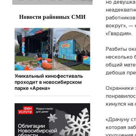
но девушка
неадекватн
работников
вокруг», —
«Гвардия».
Разбиты ока
несколько 
общий мате
дебоша пре
Охранники 
понравилос
кинулся на 
«Драчуну с
которая за
ухудшения с