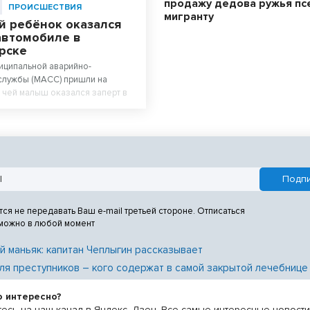
продажу дедова ружья пс
ПРОИСШЕСТВИЯ
мигранту
й ребёнок оказался
автомобиле в
рске
иципальной аварийно-
службы (МАСС) пришли на
 чей малыш оказался заперт в
тся не передавать Ваш e-mail третьей стороне. Отписаться
 можно в любой момент
й маньяк: капитан Чеплыгин рассказывает
ля преступников – кого содержат в самой закрытой лечебнице
о интересно?
есь на наш канал в Яндекс. Дзен. Все самые интересные новост