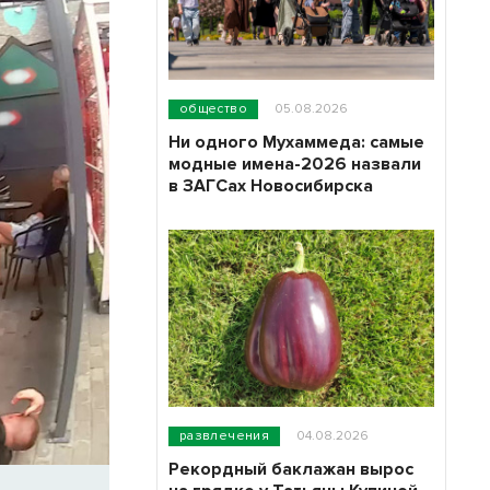
общество
05.08.2026
Ни одного Мухаммеда: самые
модные имена-2026 назвали
в ЗАГСах Новосибирска
развлечения
04.08.2026
Рекордный баклажан вырос