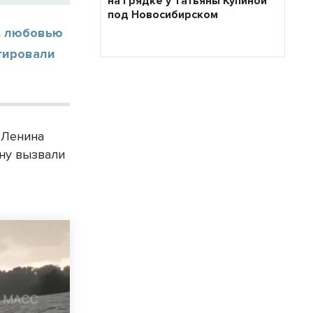
на грядке у Татьяны Купиной
под Новосибирском
ь любовью
агировали
 Ленина
ану вызвали