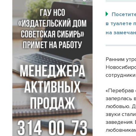
Посетит
в туалете 
на замечан
Ранним утр
Новосибирс
сотрудники
«Перебрав 
заперлась в
любовью. Д
звуки стал
заведения.
любовникам