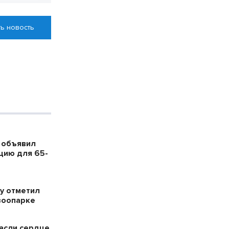
ь новость
 объявил
цию для 65-
у отметил
зоопарке
пасли сердце