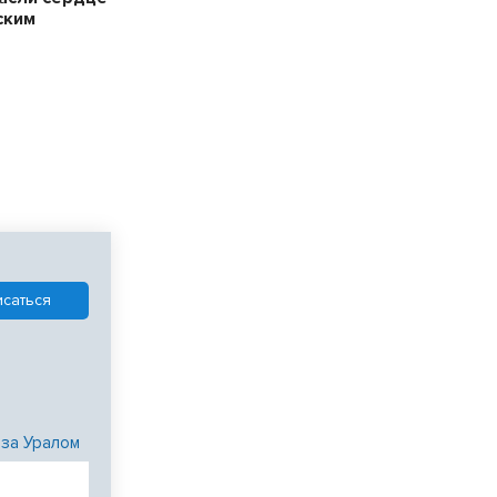
ским
 за Уралом