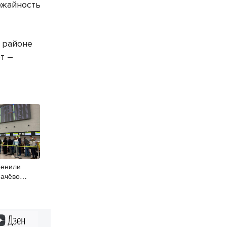
ожайность
м районе
т –
менили
мачёво
Дзен