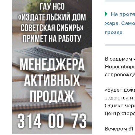
На прот
жара. Сам
грозах.
В седьмом 
Новосибирс
сопровожда
«Будет дож
задаются и 
Однако чер
центр стор
Вечером 31