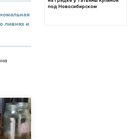
на грядке у Татьяны Купиной
под Новосибирском
аномальная
о ливнях и
она
ь