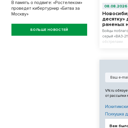
В память о подвиге: «Ростелеком»
08.08.2026
проведет кибертурнир «Битва за
Новосиби
Москву»
десятку» 
раненых 
БОЛЬШЕ НОВОСТЕЙ
Бойцы поблаг
серый «ВАЗ-21
обстрелами.
VN.ru обязуе
от рассылки
Искитимски
Психушка д
Вам был