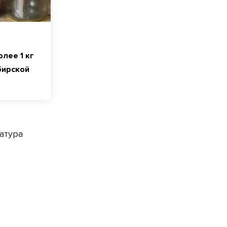
лее 1 кг
бирской
атура