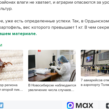
айонах влаги не хватает, и аграрии опасаются за ур
ультур.
ее, уже есть определенные успехи. Так, в Ордынско
артофель, вес которого превышает 1 кг. В чем секре
ашем материале.
МИ
7 авиарейсов от
в аэропорту Тол
ор региона
В Новосибирске наблюдается
8 августа
л второй пик
увеличение числа случаев
 августа
энтеровирусной инфекции