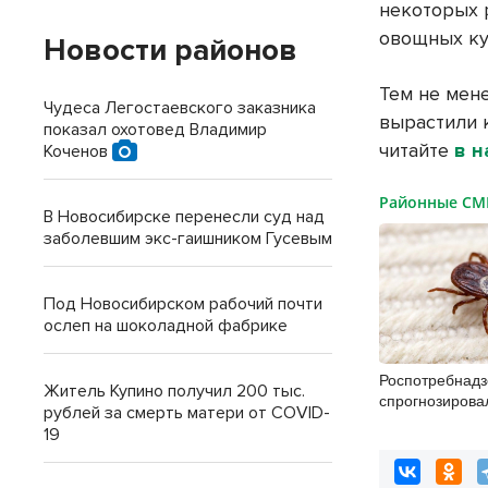
некоторых р
овощных к
Новости районов
Тем не мен
Чудеса Легостаевского заказника
вырастили к
показал охотовед Владимир
читайте
в н
Коченов
Районные С
В Новосибирске перенесли суд над
заболевшим экс-гаишником Гусевым
Под Новосибирском рабочий почти
ослеп на шоколадной фабрике
Роспотребнадз
Житель Купино получил 200 тыс.
спрогнозирова
рублей за смерть матери от COVID-
клещей в конце
19