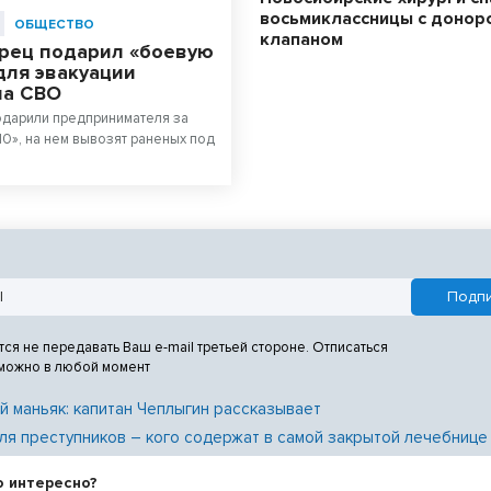
восьмиклассницы с донор
ОБЩЕСТВО
клапаном
рец подарил «боевую
для эвакуации
на СВО
одарили предпринимателя за
10», на нем вывозят раненых под
тся не передавать Ваш e-mail третьей стороне. Отписаться
 можно в любой момент
й маньяк: капитан Чеплыгин рассказывает
ля преступников – кого содержат в самой закрытой лечебнице
о интересно?