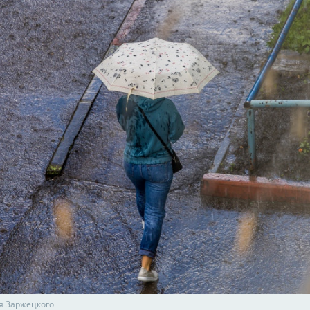
я Заржецкого