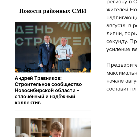
региону в 
жителей Но
надвигающем
августа, в 
ливни, поры
секунду. П
усиление ве
Предварите
максимальн
начале авг
составит п