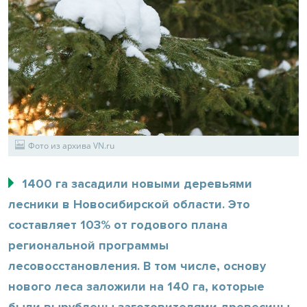
Фото из архива VN.ru
1400 га засадили новыми деревьями
лесники в Новосибирской области. Это
составляет 103% от годового плана
региональной программы
лесовосстановления. В том числе, основу
нового леса заложили на 140 га, которые
были вырублены заготовителями древесины,