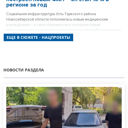
регионе за год
Социальная инфраструктура Усть-Таркского района
Новосибирской области пополнилась новым медицинским
учреждением – в селе Новоникольск построен новый
фельдшерско-акушерский пункт, рассчитанный на 15 посещений
в смену.
ЕЩЕ В СЮЖЕТЕ - НАЦПРОЕКТЫ
НОВОСТИ РАЗДЕЛА