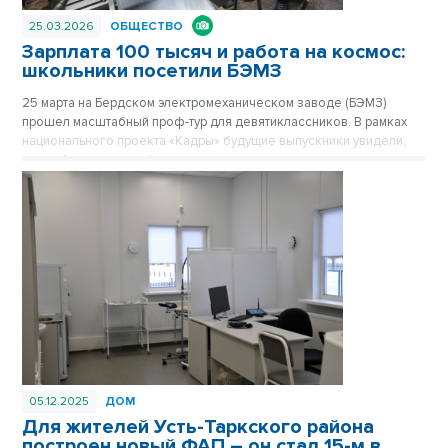
25.03.2026
ОБЩЕСТВО
Зарплата 100 тысяч и работа на космос:
школьники посетили БЭМЗ
25 марта на Бердском электромеханическом заводе (БЭМЗ)
прошел масштабный проф-тур для девятиклассников. В рамках
национального проекта «Кадры» будущие выпускники увидели,
как работает крупнейшее машиностроительное предприятие
региона, обеспечивающее в том числе российскую космонавтику
высокоточными приборами уже 67 лет.
05.12.2025
ДОМ
Для жителей Усть-Таркского района
построен новый ФАП – он стал 15-м в