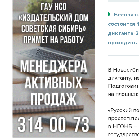
Бесплатн
состоится 
диктанта-2
проходить 
В Новосиби
диктанту, н
Подготовит
на площадк
«Русский п
просветите
в НГОНБ –
государств