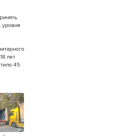
принять
, уровня
нитарного
18 лет
атило 45