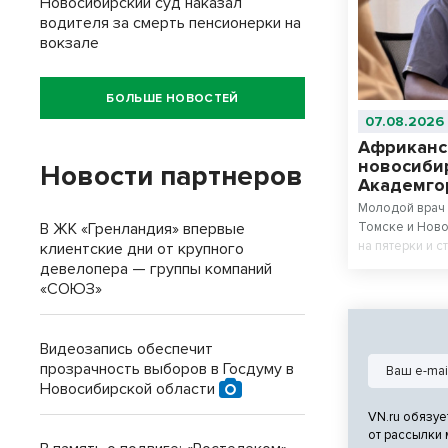
Новосибирский суд наказал
водителя за смерть пенсионерки на
вокзале
БОЛЬШЕ НОВОСТЕЙ
07.08.2026
Африканс
новосиби
Новости партнеров
Академго
Молодой врач 
В ЖК «Гренландия» впервые
Томске и Ново
на пятерки и с
клиентские дни от крупного
девелопера — группы компаний
«СОЮЗ»
Видеозапись обеспечит
прозрачность выборов в Госдуму в
Новосибирской области
VN.ru обязуе
от рассылки