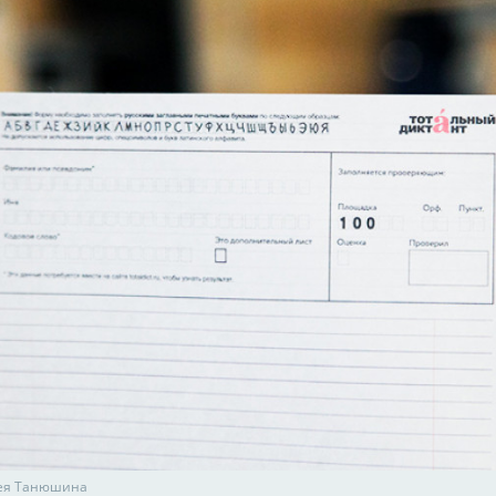
сея Танюшина