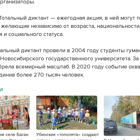
рганизаторы.
Тотальный диктант — ежегодная акция, в ней могут 
е желающие независимо от возраста, национальности
я и социального статуса.
альный диктант провели в 2004 году студенты гума
 Новосибирского государственного университета. За 
брела всемирный масштаб. В 2020 году событие охв
единив более 270 тысяч человек.
МИ
ом селе Баган
Убинские «тополята» создают