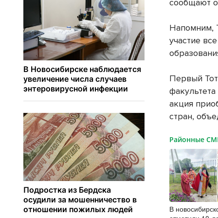
сообщают о
Напомним, 
участие вс
образовани
Первый Тот
факультета
акция прио
стран, объ
Районные С
В новосибирск