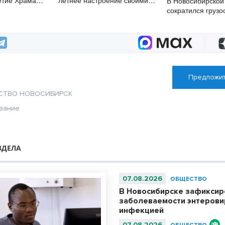
етие Храма
летнее настроение своими
В Новосибирской 
 и Глеба
руками
сократился грузо
автоперевозках
Предложит
СТВО
НОВОСИБИРСК
вание
ЗДЕЛА
07.08.2026
ОБЩЕСТВО
В Новосибирске зафиксир
заболеваемости энтерови
инфекцией
07.08.2026