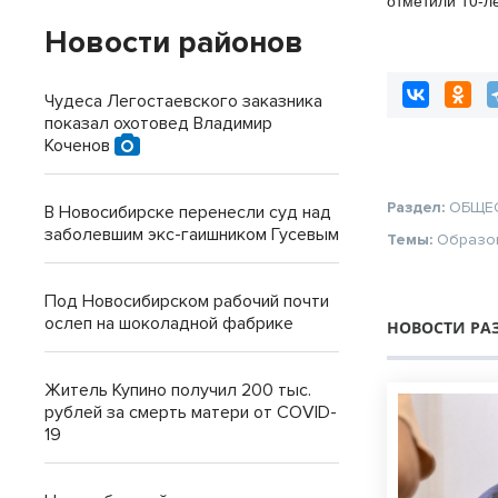
отметили 10-л
святых Бориса
Новости районов
Чудеса Легостаевского заказника
показал охотовед Владимир
Коченов
Раздел:
ОБЩЕ
В Новосибирске перенесли суд над
заболевшим экс-гаишником Гусевым
Темы:
Образо
Под Новосибирском рабочий почти
ослеп на шоколадной фабрике
НОВОСТИ РА
Житель Купино получил 200 тыс.
рублей за смерть матери от COVID-
19