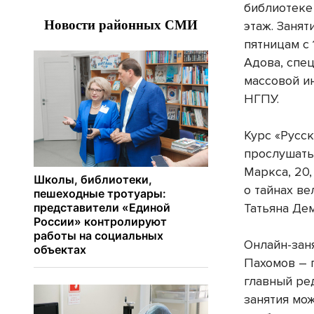
библиотеке 
этаж. Занят
пятницам с 
Адова, спе
массовой и
НГПУ.
Курс «Русс
прослушать
Маркса, 20,
о тайнах ве
Татьяна Де
Онлайн-зан
Пахомов – 
главный ред
занятия можн