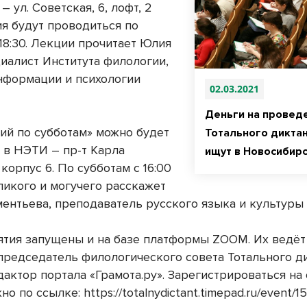
– ул. Советская, 6, лофт, 2
ия будут проводиться по
18:30. Лекции прочитает Юлия
циалист Института филологии,
нформации и психологии
02.03.2021
Деньги на провед
кий по субботам» можно будет
Тотального диктан
 в НЭТИ – пр-т Карла
ищут в Новосибир
 корпус 6. По субботам с 16:00
ликого и могучего расскажет
ментьева, преподаватель русского языка и культуры
ятия запущены и на базе платформы ZOOM. Их ведё
председатель филологического совета Тотального ди
актор портала «Грамота.ру». Зарегистрироваться на
о по ссылке: https://totalnydictant.timepad.ru/event/1