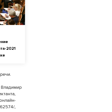
ение
та-2021
ске
 речи.
т Владимир
ктанта,
 онлайн-
562574/,