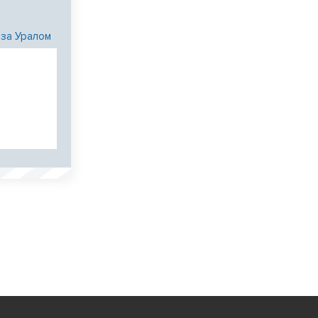
 за Уралом
и