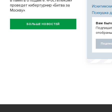
В память о подвиге: «Ростелеком»
проведет кибертурнир «Битва за
Искитимски
Москву»
Психушка д
Вам был
БОЛЬШЕ НОВОСТЕЙ
Подпишит
отобраны
Подпис