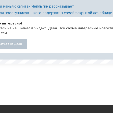
й маньяк: капитан Чеплыгин рассказывает
ля преступников – кого содержат в самой закрытой лечебнице
о интересно?
есь на наш канал в Яндекс. Дзен. Все самые интересные новост
 там.
аться на Дзен