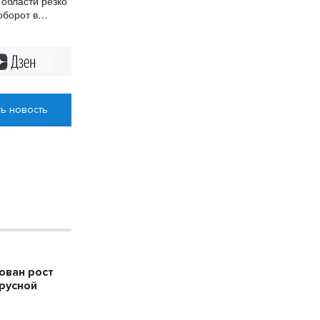
области резко
оборот в
Дзен
ь новость
ован рост
русной