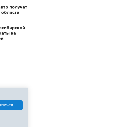
авто получат
 области
осибирской
каты на
ей