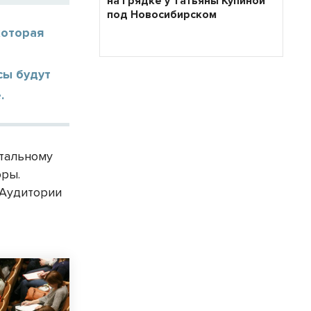
на грядке у Татьяны Купиной
под Новосибирском
которая
сы будут
.
отальному
оры.
 Аудитории