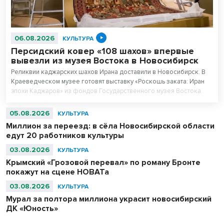
06.08.2026
КУЛЬТУРА
Персидский ковер «108 шахов» впервые
вывезли из музея Востока в Новосибирск
Реликвии каджарских шахов Ирана доставили в Новосибирск. В
Краеведческом музее готовят выставку «Роскошь заката: Иран
эпохи Каджаров» из фондов Государственного музея Востока.
Центральным экспонатом выставки станет персидский ковер,
сотканный для последнего шаха династии – 11-летнего Султан
05.08.2026
КУЛЬТУРА
Ахмад Шаха.
Миллион за переезд: в сёла Новосибирской области
едут 20 работников культуры
03.08.2026
КУЛЬТУРА
Крымский «Грозовой перевал» по роману Бронте
покажут на сцене НОВАТа
03.08.2026
КУЛЬТУРА
Мурал за полтора миллиона украсит новосибирский
ДК «Юность»