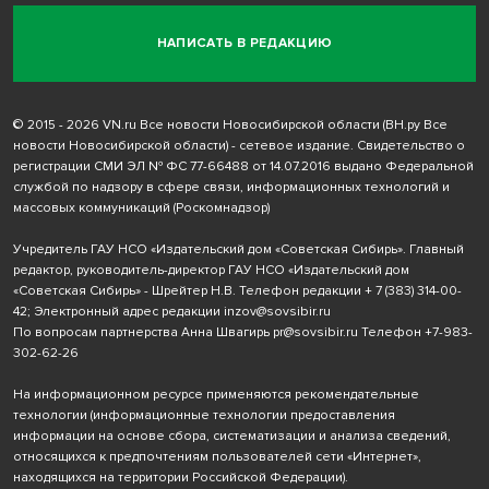
НАПИСАТЬ В РЕДАКЦИЮ
© 2015 - 2026 VN.ru Все новости Новосибирской области (ВН.ру Все
новости Новосибирской области) - сетевое издание. Свидетельство о
регистрации СМИ ЭЛ № ФС 77-66488 от 14.07.2016 выдано Федеральной
службой по надзору в сфере связи, информационных технологий и
массовых коммуникаций (Роскомнадзор)
Учредитель ГАУ НСО «Издательский дом «Советская Сибирь». Главный
редактор, руководитель-директор ГАУ НСО «Издательский дом
«Советская Сибирь» - Шрейтер Н.В. Телефон редакции
+ 7 (383) 314-00-
42
; Электронный адрес редакции
inzov@sovsibir.ru
По вопросам партнерства Анна Швагирь
pr@sovsibir.ru
Телефон
+7-983-
302-62-26
На информационном ресурсе применяются рекомендательные
технологии
(информационные технологии предоставления
информации на основе сбора, систематизации и анализа сведений,
относящихся к предпочтениям пользователей сети «Интернет»,
находящихся на территории Российской Федерации).