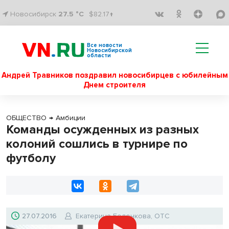
Новосибирск
27.5 °C
$82.17↑
Все новости
Новосибирской
области
Андрей Травников поздравил новосибирцев с юбилейным
Днем строителя
ОБЩЕСТВО
→
Амбиции
Команды осужденных из разных
колоний сошлись в турнире по
футболу
27.07.2016
Екатерина Беленкова, ОТС