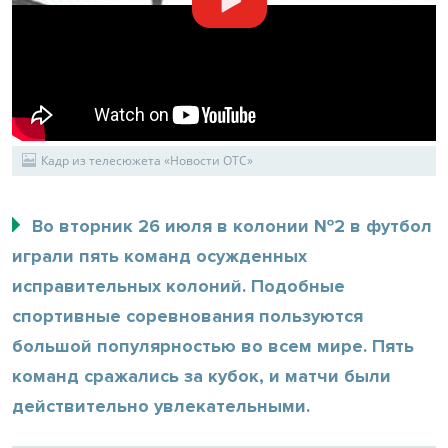
Кадр из телесюжета «Новости ОТС»
Во вторник 26 июля в колонии №2 в футбол
играли пять команд осужденных
исправительных колоний. Подобные
спортивные соревнования пользуются
большой популярностью во всем мире. Пять
команд сражались за кубок, и матчи были
действительно увлекательными.