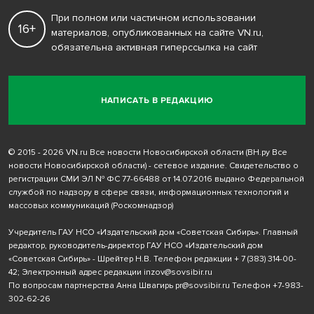
При полном или частичном использовании
16+
материалов, опубликованных на сайте VN.ru,
обязательна активная гиперссылка на сайт
НАПИСАТЬ В РЕДАКЦИЮ
© 2015 - 2026 VN.ru Все новости Новосибирской области (ВН.ру Все
новости Новосибирской области) - сетевое издание. Свидетельство о
регистрации СМИ ЭЛ № ФС 77-66488 от 14.07.2016 выдано Федеральной
службой по надзору в сфере связи, информационных технологий и
массовых коммуникаций (Роскомнадзор)
Учредитель ГАУ НСО «Издательский дом «Советская Сибирь». Главный
редактор, руководитель-директор ГАУ НСО «Издательский дом
«Советская Сибирь» - Шрейтер Н.В. Телефон редакции
+ 7 (383) 314-00-
42
; Электронный адрес редакции
inzov@sovsibir.ru
По вопросам партнерства Анна Швагирь
pr@sovsibir.ru
Телефон
+7-983-
302-62-26