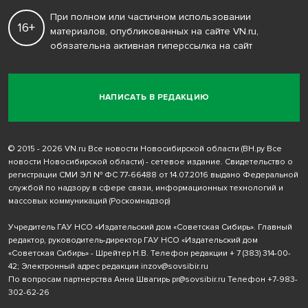
При полном или частичном использовании
16+
материалов, опубликованных на сайте VN.ru,
обязательна активная гиперссылка на сайт
НАПИСАТЬ В РЕДАКЦИЮ
© 2015 - 2026 VN.ru Все новости Новосибирской области (ВН.ру Все
новости Новосибирской области) - сетевое издание. Свидетельство о
регистрации СМИ ЭЛ № ФС 77-66488 от 14.07.2016 выдано Федеральной
службой по надзору в сфере связи, информационных технологий и
массовых коммуникаций (Роскомнадзор)
Учредитель ГАУ НСО «Издательский дом «Советская Сибирь». Главный
редактор, руководитель-директор ГАУ НСО «Издательский дом
«Советская Сибирь» - Шрейтер Н.В. Телефон редакции
+ 7 (383) 314-00-
42
; Электронный адрес редакции
inzov@sovsibir.ru
По вопросам партнерства Анна Швагирь
pr@sovsibir.ru
Телефон
+7-983-
302-62-26