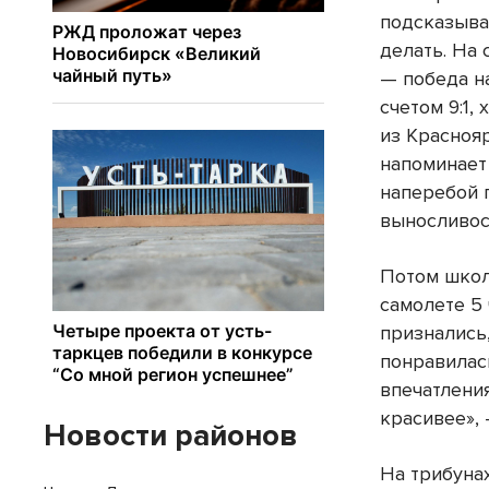
подсказыва
делать. На 
— победа н
счетом 9:1
из Краснояр
напоминает
наперебой п
выносливос
Потом школ
самолете 5 
признались,
понравилась
впечатления
красивее»,
Новости районов
На трибуна