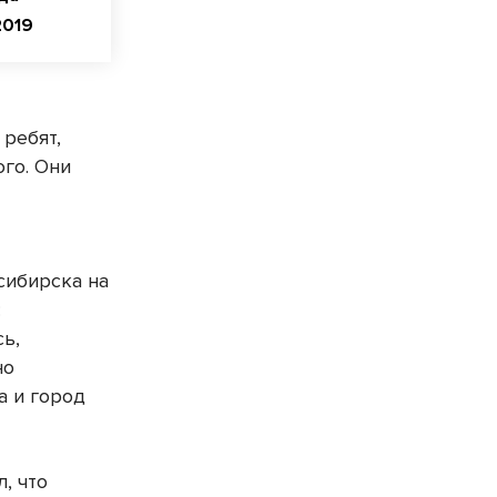
2019
 ребят,
ого. Они
сибирска на
:
сь,
но
а и город
, что