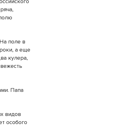
российского
ряча,
 полю
На поле в
роки, а еще
ва кулера,
Свежесть
ами. Папа
ых видов
ет особого