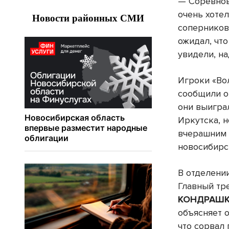
— Соревнов
очень хоте
соперников,
ожидал, что
увидели, на
Игроки «Во
сообщили о
они выиграл
Иркутска, н
вчерашним
новосибирс
В отделени
Главный тр
КОНДРАШ
объясняет 
что сорвал 