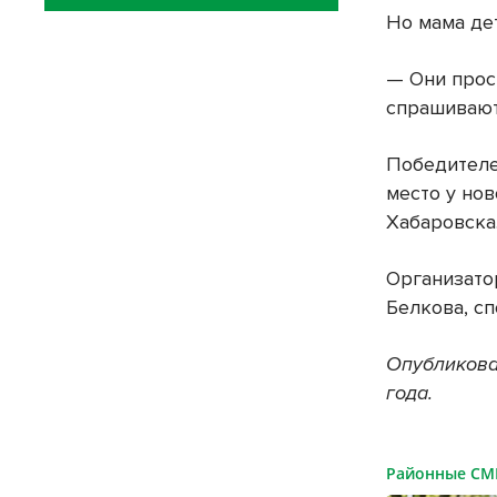
Но мама де
— Они прос
спрашивают:
Победителе
место у но
Хабаровска
Организато
Белкова, с
Опубликова
года.
Районные С