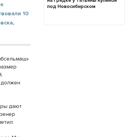
на грядке у Татьяны Купиной
ок
под Новосибирском
твовали 10
вска,
Сибсельмаш»
 размер
.
ь должен
еры дают
Тренер
етил: