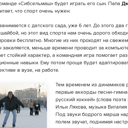
команде «Сибсельмаш» будет играть его сын. Папа
Д
итает, что спорт очень нужен:
анимается с детского сада, уже 6 лет. До этого два 
 шайбой, но этот вид спорта нам очень дорого обходи
ровки бесплатно. Многие из них проходят на свежем
н закаляется, меньше времени проводит за компьют
ет стойкий характер, а командная игра помогает раз
ионные навыки. Ему потом проще будет адаптироват
ктиве в вузе, на работе.
Тем временем из динамиков 
первые аккорды песни-гимна
русский хоккей» (слова поэта
Ильи Ляхова, музыка Виталия 
Под звуки бодрого марша на
полем звучат, поднимая настр