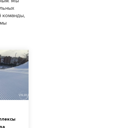
ьным. Мы
ильных
й команды,
 мы
плексы
да