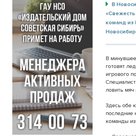
В Новоси
«Свежесть 
команд из 
Новосибир
В минувшее
готовят лед
игрового по
Специалисты
ловить мяч 
Здесь обе 
последние 
команды из