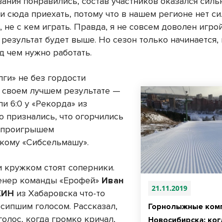
ания понравились, состав участников оказался сил
ли сюда приехать, потому что в нашем регионе нет с
 не с кем играть. Правда, я не совсем доволен игро
 результат будет выше. Но сезон только начинается,
д чем нужно работать.
лги» не без гордости
 своем лучшем результате —
и 6:0 у «Рекорда» из
о признались, что огорчились
 проигрышем
кому «Сибсельмашу».
и кружком стоят соперники.
енер команды «Ерофей»
Иван
21.11.2019
КИН
из Хабаровска что-то
осипшим голосом. Рассказал,
Горнолыжные ком
голос, когда громко кричал,
Новосибирска: ког