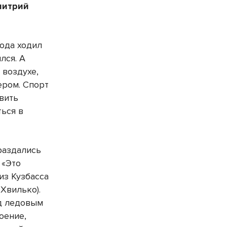
митрий
года ходил
лся. А
 воздухе,
ером. Спорт
вить
ься в
раздались
 «Это
 из Кузбасса
Хвилько).
д ледовым
оение,