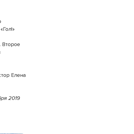
о
«Гол!»
. Второе
з
ктор Елена
бря 2019