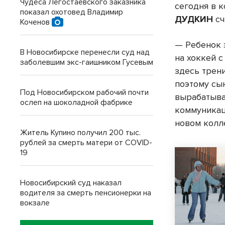
Чудеса Легостаевского заказника
сегодня в 
показал охотовед Владимир
ДУДКИН
сч
Коченов
— Ребенок з
В Новосибирске перенесли суд над
на хоккей с
заболевшим экс-гаишником Гусевым
здесь трени
поэтому сы
Под Новосибирском рабочий почти
вырабатыва
ослеп на шоколадной фабрике
коммуникац
новом колле
Житель Купино получил 200 тыс.
рублей за смерть матери от COVID-
19
Новосибирский суд наказал
водителя за смерть пенсионерки на
вокзале