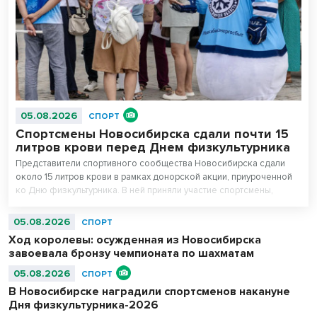
05.08.2026
СПОРТ
Спортсмены Новосибирска сдали почти 15
литров крови перед Днем физкультурника
Представители спортивного сообщества Новосибирска сдали
около 15 литров крови в рамках донорской акции, приуроченной
ко Дню физкультурника. В ней приняли участие спортсмены,
сотрудники регионального министерства физической культуры и
спорта, управления физической культуры и спорта мэрии города, а
05.08.2026
СПОРТ
также работники подведомственных учреждений.
Ход королевы: осужденная из Новосибирска
завоевала бронзу чемпионата по шахматам
05.08.2026
СПОРТ
В Новосибирске наградили спортсменов накануне
Дня физкультурника-2026