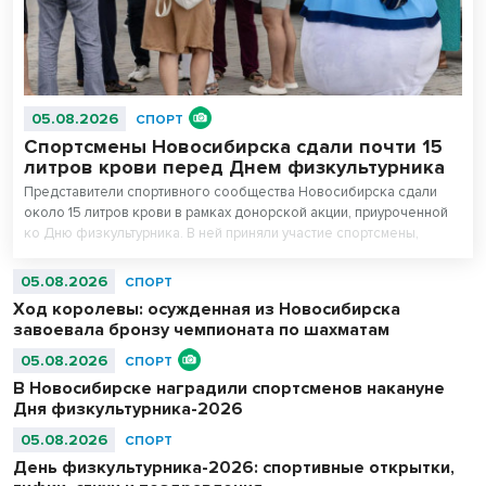
05.08.2026
СПОРТ
Спортсмены Новосибирска сдали почти 15
литров крови перед Днем физкультурника
Представители спортивного сообщества Новосибирска сдали
около 15 литров крови в рамках донорской акции, приуроченной
ко Дню физкультурника. В ней приняли участие спортсмены,
сотрудники регионального министерства физической культуры и
спорта, управления физической культуры и спорта мэрии города, а
05.08.2026
СПОРТ
также работники подведомственных учреждений.
Ход королевы: осужденная из Новосибирска
завоевала бронзу чемпионата по шахматам
05.08.2026
СПОРТ
В Новосибирске наградили спортсменов накануне
Дня физкультурника-2026
05.08.2026
СПОРТ
День физкультурника-2026: спортивные открытки,