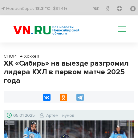
Новосибирск
18.3 °C
$81.41↑
Все новости
Новосибирской
области
СПОРТ
→
Хоккей
ХК «Сибирь» на выезде разгромил
лидера КХЛ в первом матче 2025
года
05.01.2025
Артем Тиунов