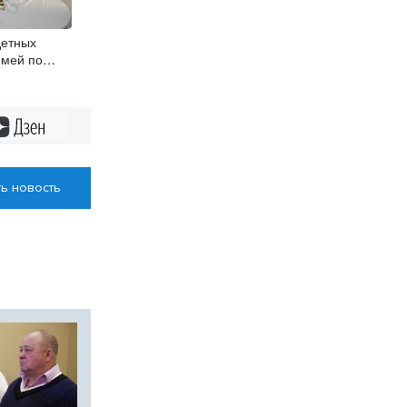
детных
емей по
чат
жилищно-
луги
Дзен
ь новость