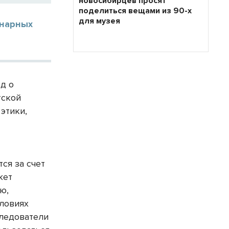
новосибирцев просят
поделиться вещами из 90-х
для музея
инарных
д о
тской
этики,
ся за счет
жет
ю,
словиях
следователи