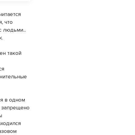
читается
, что
 людьми...
к.
ен такой
ся
анительные
я в одном
о запрещено
ы
аходился
азовом