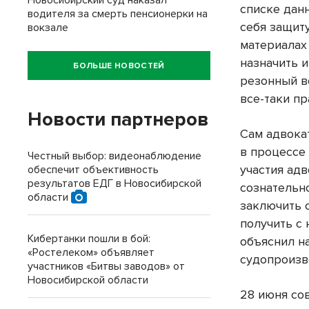
Новосибирский суд наказал
списке дан
водителя за смерть пенсионерки на
себя защит
вокзале
материалах
назначить 
БОЛЬШЕ НОВОСТЕЙ
резонный в
все-таки п
Новости партнеров
Сам адвокат
в процессе
Честный выбор: видеонаблюдение
участия ад
обеспечит объективность
результатов ЕДГ в Новосибирской
сознательн
области
заключить 
получить с
Кибертанки пошли в бой:
объяснил н
«Ростелеком» объявляет
судопроизв
участников «Битвы заводов» от
Новосибирской области
28 июня со