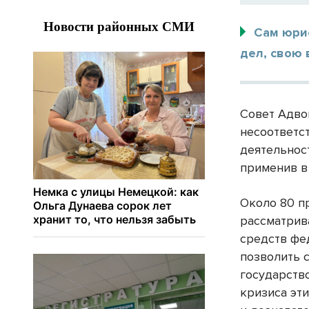
Сам юри
дел, свою 
Совет Адво
несоответс
деятельнос
применив в
Около 80 п
рассматрива
средств фе
позволить 
государство
кризиса эт