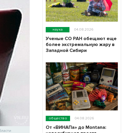
наука
04.08.2026
Ученые СО РАН обещают еще
более экстремальную жару в
Западной Сибири
общество
04.08.2026
От «ВИНАПа» до Montana:
бласти