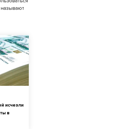
ользоваться
и называют
ей исчезли
ты в