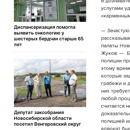
и дознават
услугами у
«карманным
— Зачастую 
рассказыва
палаты Нов
Жуков. — Б
полиции пр
этому врем
которые за
грабежи и 
них требует
любой проц
считается 
доказатель
полицией и
адвокат бы