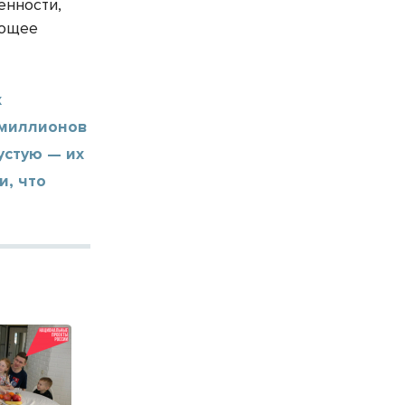
енности,
ующее
х
 миллионов
устую — их
и, что