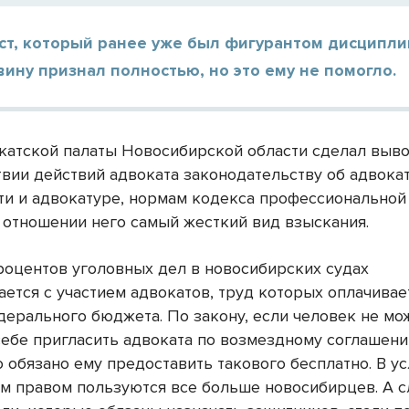
ст, который ранее уже был фигурантом дисципл
вину признал полностью, но это ему не помогло.
катской палаты Новосибирской области сделал выво
твии действий адвоката законодательству об адвока
ти и адвокатуре, нормам кодекса профессиональной 
 отношении него самый жесткий вид взыскания.
роцентов уголовных дел в новосибирских судах
ется с участием адвокатов, труд которых оплачивает
дерального бюджета. По закону, если человек не мо
себе пригласить адвоката по возмездному соглашени
 обязано ему предоставить такового бесплатно. В у
им правом пользуются все больше новосибирцев. А 