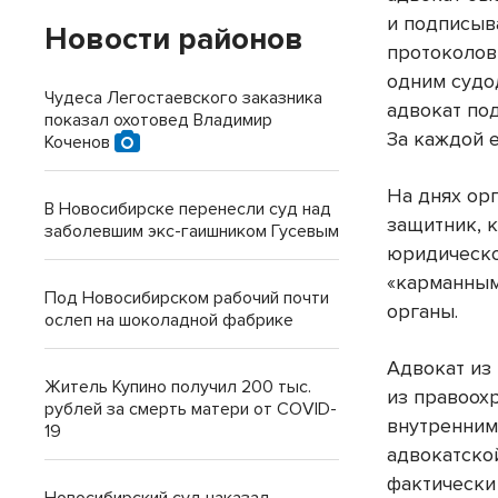
и подписыв
Новости районов
протоколов
одним судо
Чудеса Легостаевского заказника
адвокат по
показал охотовед Владимир
За каждой е
Коченов
На днях ор
В Новосибирске перенесли суд над
защитник, 
заболевшим экс-гаишником Гусевым
юридическо
«карманным
Под Новосибирском рабочий почти
органы.
ослеп на шоколадной фабрике
Адвокат из
Житель Купино получил 200 тыс.
из правоох
рублей за смерть матери от COVID-
внутренним
19
адвокатско
фактически