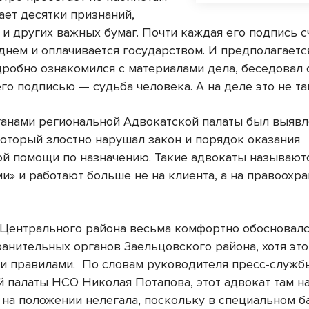
ает десятки признаний,
 и других важных бумаг. Почти каждая его подпись с
днем и оплачивается государством. И предполагается
дробно ознакомился с материалами дела, беседовал с
го подписью — судьба человека. А на деле это не та
ганами региональной Адвокатской палаты был выявл
который злостно нарушал закон и порядок оказания
й помощи по назначению. Такие адвокаты называют
и» и работают больше не на клиента, а на правоохр
 Центрального района весьма комфортно обосновалс
ранительных органов Заельцовского района, хотя эт
и правилами. По словам руководителя пресс-служб
й палаты НСО Николая Потапова, этот адвокат там н
 на положении нелегала, поскольку в специальном б