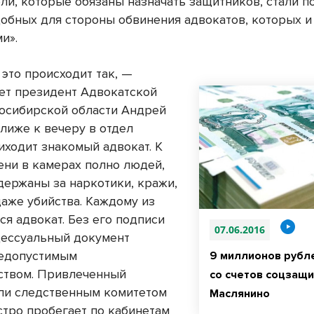
ели, которые обязаны назначать защитников, стали п
добных для стороны обвинения адвокатов, которых 
и».
это происходит так, —
ет президент Адвокатской
осибирской области Андрей
лиже к вечеру в отдел
иходит знакомый адвокат. К
ени в камерах полно людей,
держаны за наркотики, кражи,
даже убийства. Каждому из
ся адвокат. Без его подписи
07.06.2016
ессуальный документ
недопустимым
9 миллионов рубл
ством. Привлеченный
со счетов соцзащи
ли следственным комитетом
Маслянино
стро пробегает по кабинетам