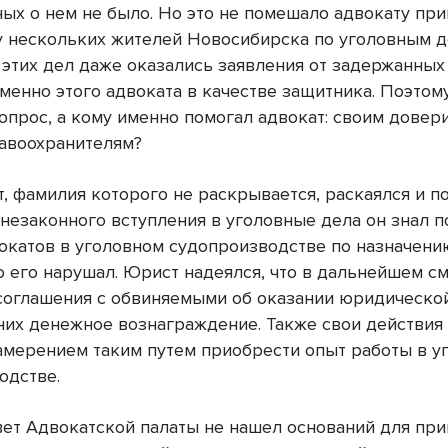
ных о нем не было. Но это не помешало адвокату при
у нескольких жителей Новосибирска по уголовным д
 этих дел даже оказались заявления от задержанных
именно этого адвоката в качестве защитника. Поэтом
опрос, а кому именно помогал адвокат: своим довер
равоохранителям?
, фамилия которого не раскрывается, раскаялся и по
 незаконного вступления в уголовные дела он знал 
вокатов в уголовном судопроизводстве по назначени
о его нарушал. Юрист надеялся, что в дальнейшем с
соглашения с обвиняемыми об оказании юридическо
 них денежное вознаграждение. Также свои действия
амерением таким путем приобрести опыт работы в у
одстве.
вет Адвокатской палаты не нашел оснований для пр