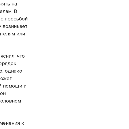
нять на
елам. В
 с просьбой
у возникает
ителям или
яснил, что
порядок
ю, однако
может
й помощи и
 он
головном
именения к