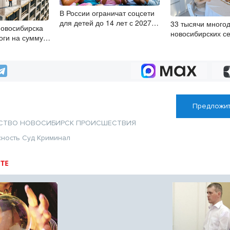
В России ограничат соцсети
для детей до 14 лет с 2027
33 тысячи много
Новосибирска
года
новосибирских с
оги на сумму
нацпроекту полу
 рублей
компенсации за 
коммунальные ус
Предложит
СТВО
НОВОСИБИРСК
ПРОИСШЕСТВИЯ
сность
Суд
Криминал
ТЕ