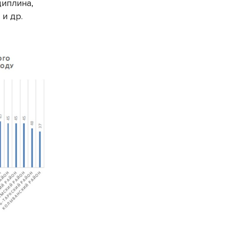
циплина,
и др.