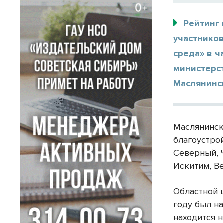
Рейтинг 
участнико
среда» в ч
министерс
Маслянинс
Маслянинск
благоустро
Северный, 
Искитим, В
Областной ц
году был на
находится н