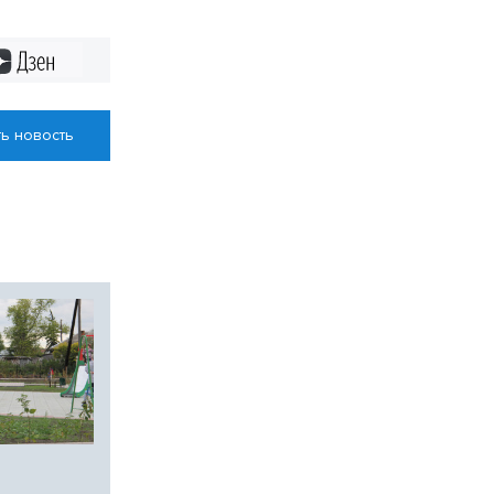
бласти –
адёжный
Дзен
ь новость