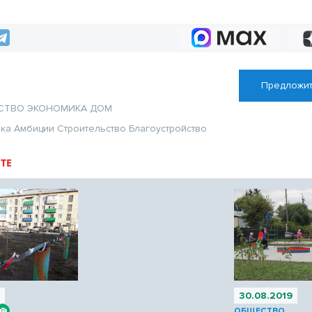
Новосибирской о
ст
сплочённый и н
коллектив
Предложит
СТВО
ЭКОНОМИКА
ДОМ
ика
Амбиции
Строительство
Благоустройство
ТЕ
9
30.08.2019
ОБЩЕСТВО