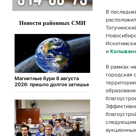
В последне
расположил
Тогучинский
Новосибирс
Искитимски
и
Колыван
В рамках н
городская 
территории
образовани
благоустрое
Эффективно
благоустро
следующим
аукционных