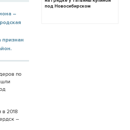
на грядке у Татьяны Купиной
под Новосибирском
иона –
ородская
а признан
айон.
идеров по
ошли
род
 в 2018
Бердск –