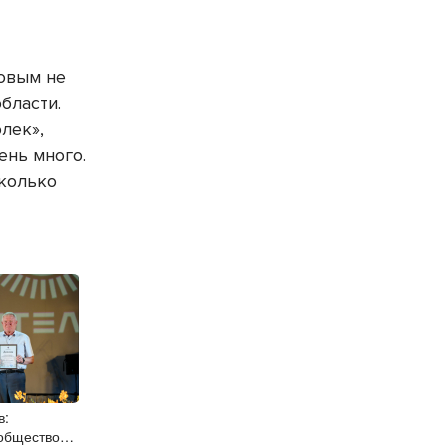
овым не
бласти.
лек»,
ень много.
колько
в:
общество