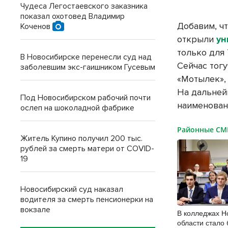
Чудеса Легостаевского заказника
показал охотовед Владимир
Добавим, ч
Коченов
открыли
ун
только для 
В Новосибирске перенесли суд над
Сейчас тог
заболевшим экс-гаишником Гусевым
«Мотылек»,
На дальней
Под Новосибирском рабочий почти
наименован
ослеп на шоколадной фабрике
Районные С
Житель Купино получил 200 тыс.
рублей за смерть матери от COVID-
19
Новосибирский суд наказал
водителя за смерть пенсионерки на
вокзале
В колледжах Н
области стало