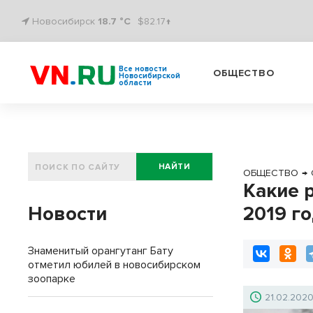
Новосибирск
18.7 °C
$82.17↑
Все новости
ОБЩЕСТВО
Новосибирской
области
НАЙТИ
ОБЩЕСТВО
→
Какие 
Новости
2019 го
Знаменитый орангутанг Бату
отметил юбилей в новосибирском
зоопарке
21.02.202