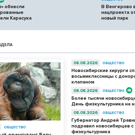
» обнесли
В Венгерово 
ированные
нацпроекта о
ели Карасука
новый парк
ЗДЕЛА
08.08.2026
ОБЩЕСТВО
Новосибирские хирурги с
восьмиклассницы с донор
клапаном
08.08.2026
ОБЩЕСТВО
Более тысячи новосибирц
День физкультурника на 
08.08.2026
ОБЩЕСТВО
Губернатор Андрей Травн
подравил новосибирцев с
ОБЩЕСТВО
физкультурника
ый орангутанг Бату