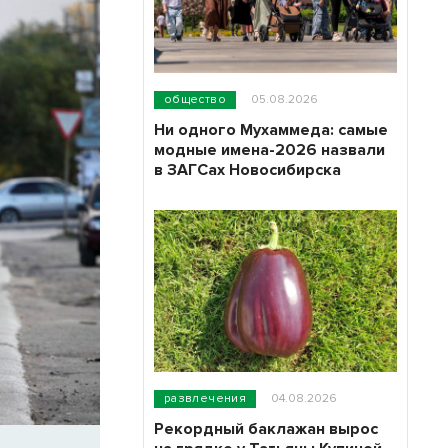
общество
05.08.2026
Ни одного Мухаммеда: самые
модные имена-2026 назвали
в ЗАГСах Новосибирска
развлечения
04.08.2026
Рекордный баклажан вырос