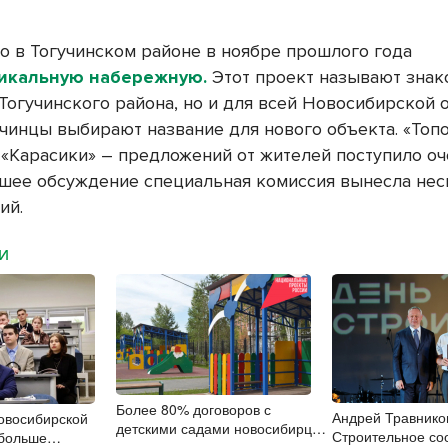
то в Тогучинском районе в ноябре прошлого года
икальную набережную.
Этот проект называют знак
Тогучинского района, но и для всей Новосибирской о
учинцы выбирают название для нового объекта. «Топо
 «Карасики» – предложений от жителей поступило оч
шее обсуждение специальная комиссия вынесла нес
ий.
МИ
Более 80% договоров с
Андрей Травнико
овосибирской
детскими садами новосибирцы
Строительное со
 больше
заключили онлайн