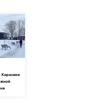
 Карасики
ежной
ине