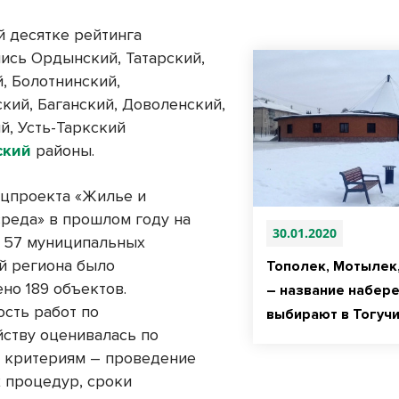
й десятке рейтинга
ись Ордынский, Татарский,
, Болотнинский,
кий, Баганский, Доволенский,
й, Усть-Таркский
ский
районы.
ацпроекта «Жилье и
среда» в прошлом году на
30.01.2020
 57 муниципальных
й региона было
Тополек, Мотылек,
но 189 объектов.
– название набер
сть работ по
выбирают в Тогуч
йству оценивалась по
 критериям – проведение
 процедур, сроки