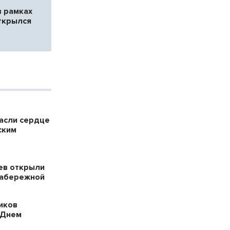
в рамках
ткрылся
пасли сердце
ским
ев открыли
набережной
иков
 Днем