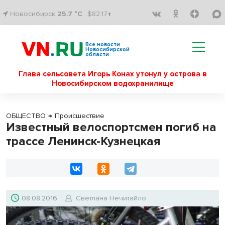
Новосибирск
25.7 °C
$82.17↑
Все новости
Новосибирской
области
Глава сельсовета Игорь Конах утонул у острова в
Новосибирском водохранилище
ОБЩЕСТВО
→
Происшествие
Известный велоспортсмен погиб на
трассе Ленинск-Кузнецкая
08.08.2016
Светлана Нечитайло