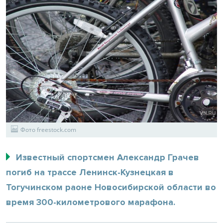
Фото freestock.com
Известный спортсмен Александр Грачев
погиб на трассе Ленинск-Кузнецкая в
Тогучинском раоне Новосибирской области во
время 300-километрового марафона.