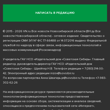
НАПИСАТЬ В РЕДАКЦИЮ
© 2015 - 2026 VN.ru Все новости Новосибирской области (ВН.ру Все
новости Новосибирской области) - сетевое издание. Свидетельство о
регистрации СМИ ЭЛ № ФС 77-66488 от 14.07.2016 выдано Федеральной
службой по надзору в сфере связи, информационных технологий и
массовых коммуникаций (Роскомнадзор)
Учредитель ГАУ НСО «Издательский дом «Советская Сибирь». Главный
редактор, руководитель-директор ГАУ НСО «Издательский дом
«Советская Сибирь» - Шрейтер Н.В. Телефон редакции
+ 7 (383) 314-00-
42
; Электронный адрес редакции
inzov@sovsibir.ru
По вопросам партнерства Анна Швагирь
pr@sovsibir.ru
Телефон
+7-983-
302-62-26
На информационном ресурсе применяются рекомендательные
технологии
(информационные технологии предоставления
информации на основе сбора, систематизации и анализа сведений,
относящихся к предпочтениям пользователей сети «Интернет»,