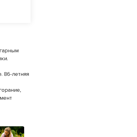
угарным
ки.
. 86-летняя
горание,
омент