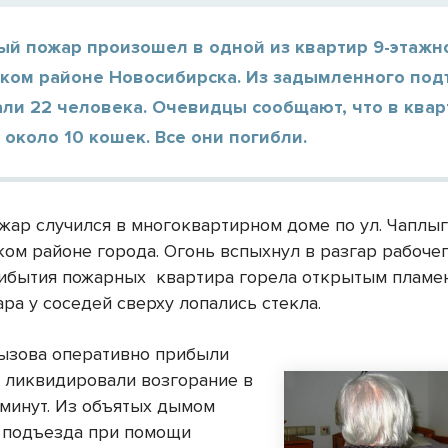
ый пожар произошел в одной из квартир 9-этажн
ком районе Новосибирска. Из задымленного под
али 22 человека. Очевидцы сообщают, что в ква
около 10 кошек. Все они погибли.
жар случился в многоквартирном доме по ул. Чаплыг
ом районе города. Огонь вспыхнул в разгар рабочег
ибытия пожарных квартира горела открытым пламен
ра у соседей сверху лопались стекла.
вызова оперативно прибыли
 ликвидировали возгорание в
 минут. Из объятых дымом
 подъезда при помощи