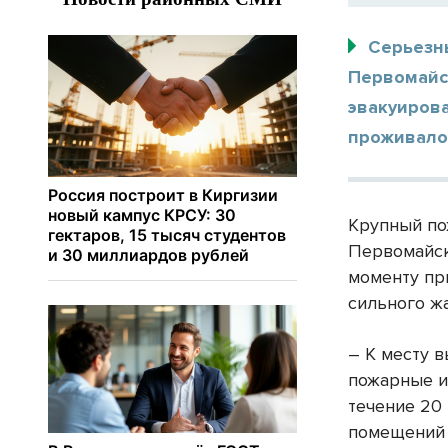
Серьезн
Первомайс
эвакуиров
проживало 
Крупный по
Первомайск
моменту пр
сильного жа
– К месту 
пожарные и
течение 20
помещений