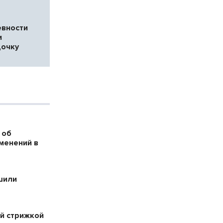
евности
и
дочку
 об
менений в
шили
й стрижкой