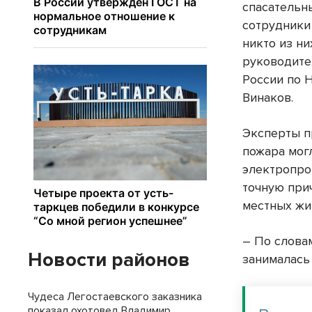
спасательн
сотрудники
никто из ни
руководите
России по 
Винаков.
Эксперты п
пожара мог
электропро
точную при
местных жит
– По слова
Новости районов
занималась
Чудеса Легостаевского заказника
показал охотовед Владимир