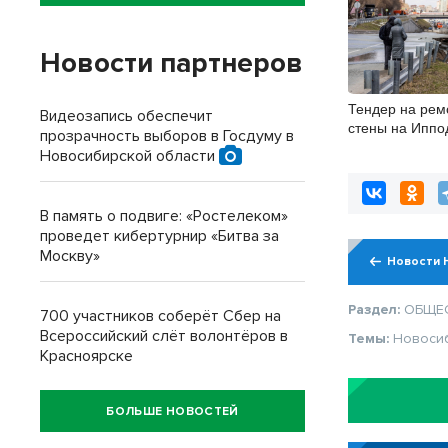
Новости партнеров
Тендер на рем
Видеозапись обеспечит
стены на Иппо
прозрачность выборов в Госдуму в
объявили в Но
Новосибирской области
В память о подвиге: «Ростелеком»
проведет кибертурнир «Битва за
Москву»
Новости 
Раздел:
ОБЩЕ
700 участников соберёт Сбер на
Всероссийский слёт волонтёров в
Темы:
Новоси
Красноярске
БОЛЬШЕ НОВОСТЕЙ