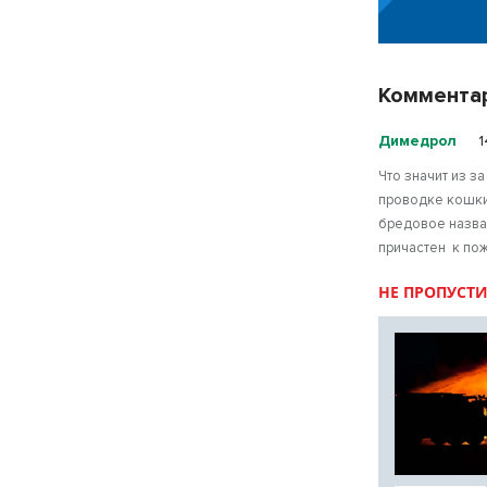
Коммента
Димедрол
1
Что значит из з
проводке кошки
бредовое назван
причастен к по
НЕ ПРОПУСТИ