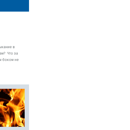
ыкание в
ам? Что за
им боком не