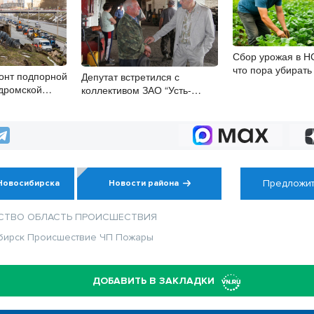
Сбор урожая в НС
что пора убирать 
онт подпорной
Депутат встретился с
опоздать
дромской
коллективом ЗАО “Усть-
восибирске
Изесское” в РТМ
Предложит
Новосибирска
Новости района
СТВО
ОБЛАСТЬ
ПРОИСШЕСТВИЯ
бирск
Происшествие
ЧП
Пожары
ДОБАВИТЬ В ЗАКЛАДКИ