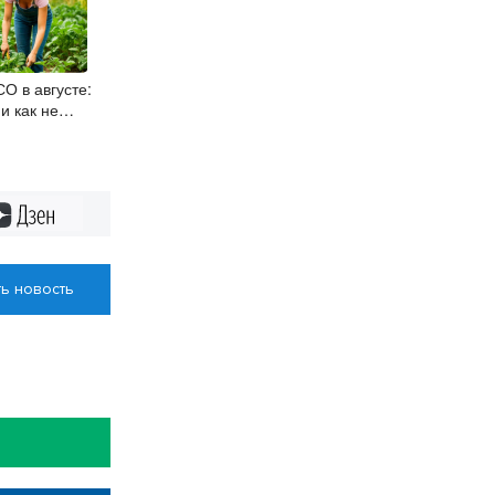
О в августе:
и как не
Дзен
ь новость