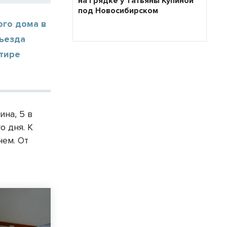
на грядке у Татьяны Купиной
под Новосибирском
ого дома в
ъезда
ртире
ина, 5 в
о дня. К
ем. От