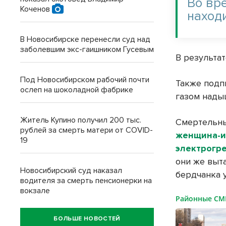
Во вр
Коченов
наход
В Новосибирске перенесли суд над
заболевшим экс-гаишником Гусевым
В результа
Под Новосибирском рабочий почти
Также подп
ослеп на шоколадной фабрике
газом нады
Житель Купино получил 200 тыс.
Смертельны
рублей за смерть матери от COVID-
женщина-и
19
электрогр
они же выт
Новосибирский суд наказал
бердчанка 
водителя за смерть пенсионерки на
вокзале
Районные С
БОЛЬШЕ НОВОСТЕЙ