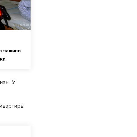
а заживо
лки
изы. У
 квартиры