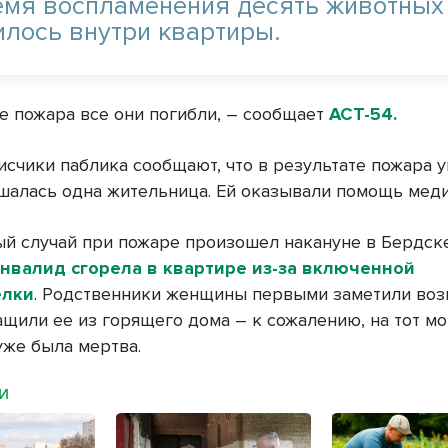
емя воспламенения десять животных
илось внутри квартиры.
те пожара все они погибли, – сообщает
АСТ-54.
исчики паблика сообщают, что в результате пожара 
шалась одна жительница. Ей оказывали помощь меди
й случай при пожаре произошел накануне в Бердске
нвалид сгорела в квартире из-за включенной
елки
. Родственники женщины первыми заметили воз
ащили ее из горящего дома – к сожалению, на тот м
уже была мертва.
МИ