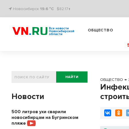
Новосибирск
19.6 °C
$82.17↑
Все новости
ОБЩЕСТВО
Новосибирской
области
НАЙТИ
ОБЩЕСТВО
→
Инфекц
Новости
строит
500 литров ухи сварили
новосибирцам на Бугринском
пляже