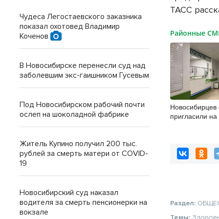
ТАСС расск
Чудеса Легостаевского заказника
показал охотовед Владимир
Районные С
Коченов
В Новосибирске перенесли суд над
заболевшим экс-гаишником Гусевым
Под Новосибирском рабочий почти
Новосибирцев 
ослеп на шоколадной фабрике
пригласили на
диспансериза
Житель Купино получил 200 тыс.
рублей за смерть матери от COVID-
19
Новосибирский суд наказал
водителя за смерть пенсионерки на
Раздел:
ОБЩЕ
вокзале
Темы:
Здоров