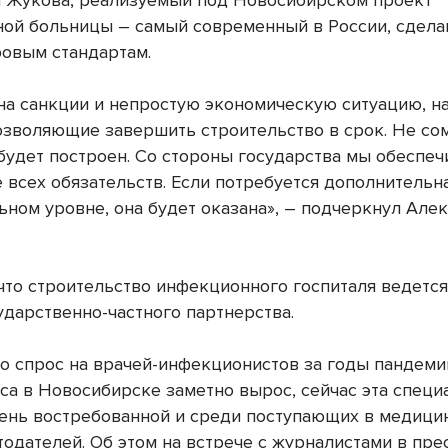
 Жукова, реализуемый под Новосибирском проект
ой больницы – самый современный в России, сдела
овым стандартам.
на санкции и непростую экономическую ситуацию, н
озволяющие завершить строительство в срок. Не со
 будет построен. Со стороны государства мы обеспе
 всех обязательств. Если потребуется дополнитель
ьном уровне, она будет оказана», – подчеркнул Але
что строительство инфекционного госпиталя ведется
ударственно-частного партнерства.
то спрос на врачей-инфекционистов за годы пандеми
са в Новосибирске заметно вырос, сейчас эта специ
чень востребованной и среди поступающих в медицин
тодателей. Об этом на встрече с журналистами в пре