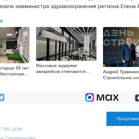
азала замминистра здравоохранения региона Елена 
МИ
Массовые задержки
старше 65 лет
авиарейсов отмечаются
Андрей Травнико
 бесплатную
в Толмачёво 8 августа
Строительное со
цию
Новосибирской о
сплочённый и н
коллектив
Предложит
СТВО
ДОМ
ье
Строительство