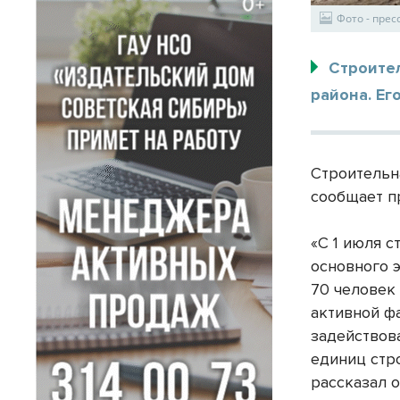
Фото - пре
Строите
района. Ег
Строительн
сообщает п
«С 1 июля с
основного 
70 человек 
активной ф
задействов
единиц стр
рассказал 