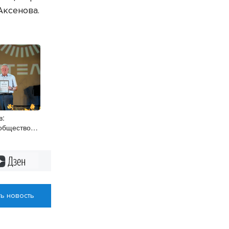
Аксенова.
в:
общество
бласти –
адёжный
Дзен
ь новость