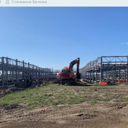
2
Снежанна Белова