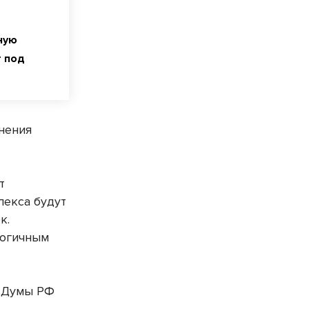
ную
т под
нения
т
лекса будут
к.
логичным
й Думы РФ