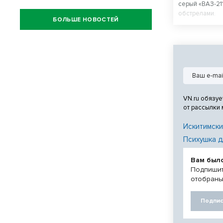
серый «ВАЗ-21
обстрелами.
БОЛЬШЕ НОВОСТЕЙ
VN.ru обязуе
от рассылки
Искитимски
Психушка д
Вам был
Подпишит
отобраны
Подпис