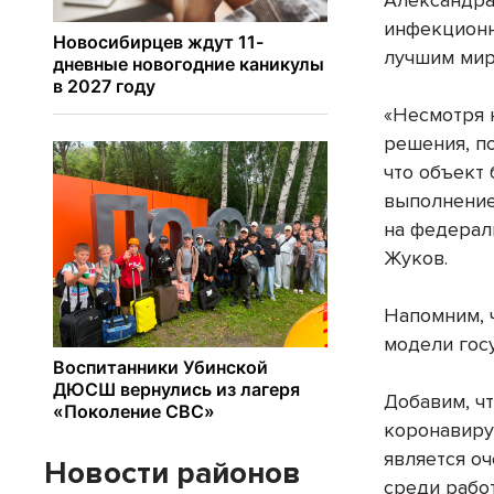
Александра
инфекционн
лучшим мир
«Несмотря 
решения, п
что объект
выполнение
на федерал
Жуков.
Напомним, 
модели гос
Добавим, ч
коронавиру
является о
Новости районов
среди рабо