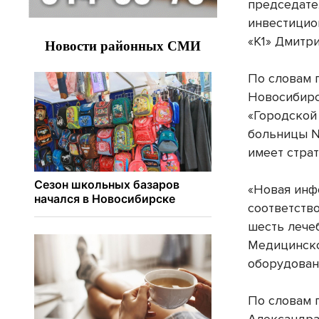
председате
инвестицио
«К1» Дмитри
По словам 
Новосибирс
«Городской
больницы №
имеет страт
«Новая инф
соответств
шесть лече
Медицинско
оборудован
По словам 