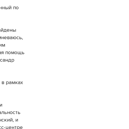
нный по
айдены
мневаюсь,
чим
ная помощь
ксандр
 в рамках
и
альность
ский, и
сс-центре