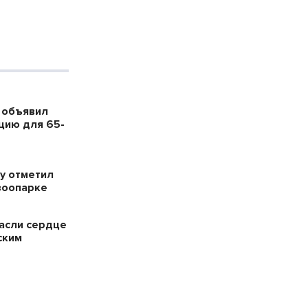
 объявил
цию для 65-
у отметил
зоопарке
пасли сердце
ским