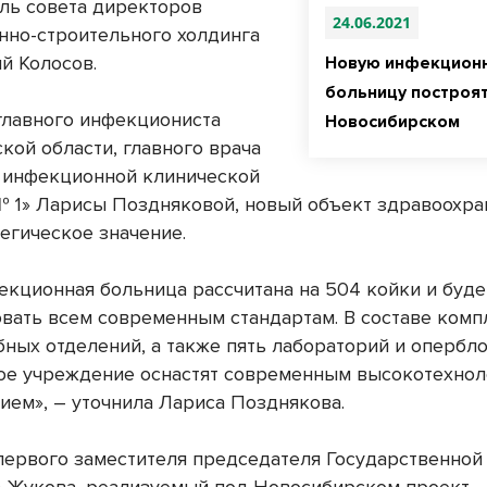
ль совета директоров
24.06.2021
нно-строительного холдинга
й Колосов.
Новую инфекцион
больницу построя
главного инфекциониста
Новосибирском
кой области, главного врача
 инфекционной клинической
 1» Ларисы Поздняковой, новый объект здравоохра
егическое значение.
екционная больница рассчитана на 504 койки и буде
овать всем современным стандартам. В составе комп
бных отделений, а также пять лабораторий и опербло
е учреждение оснастят современным высокотехно
ием», – уточнила Лариса Позднякова.
первого заместителя председателя Государственно