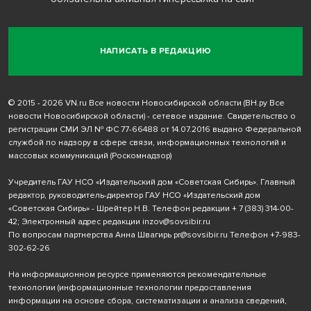
НАПИСАТЬ В РЕДАКЦИЮ
© 2015 - 2026 VN.ru Все новости Новосибирской области (ВН.ру Все
новости Новосибирской области) - сетевое издание. Свидетельство о
регистрации СМИ ЭЛ № ФС 77-66488 от 14.07.2016 выдано Федеральной
службой по надзору в сфере связи, информационных технологий и
массовых коммуникаций (Роскомнадзор)
Учредитель ГАУ НСО «Издательский дом «Советская Сибирь». Главный
редактор, руководитель-директор ГАУ НСО «Издательский дом
«Советская Сибирь» - Шрейтер Н.В. Телефон редакции
+ 7 (383) 314-00-
42
; Электронный адрес редакции
inzov@sovsibir.ru
По вопросам партнерства Анна Швагирь
pr@sovsibir.ru
Телефон
+7-983-
302-62-26
На информационном ресурсе применяются рекомендательные
технологии
(информационные технологии предоставления
информации на основе сбора, систематизации и анализа сведений,