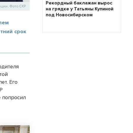
Рекордный баклажан вырос
иции. Фото СКР
на грядке у Татьяны Купиной
под Новосибирском
лем
тний срок
одителя
той
ет. Его
КР
е попросил