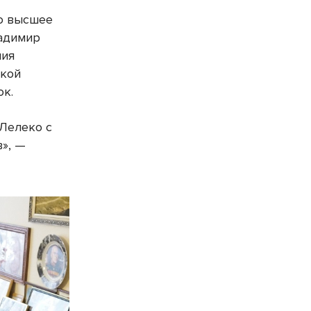
но высшее
ладимир
ния
ской
ок.
Лелеко с
в», —