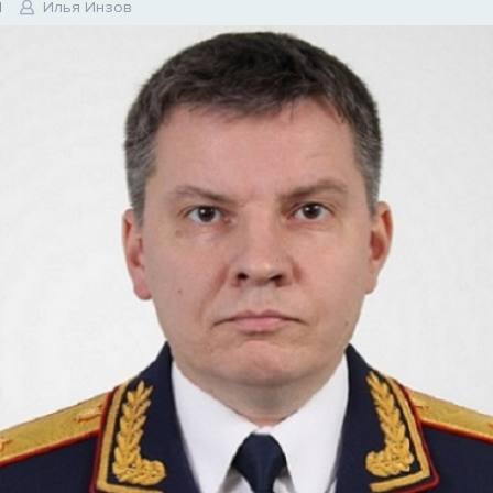
1
Илья Инзов