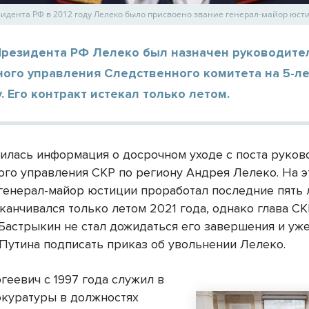
зидента РФ в 2012 году Лелеко было присвоено звание генерал-майор юст
Президента РФ Лелеко был назначен руководите
ного управления Следственного комитета на 5-ле
у. Его контракт истекал только летом.
илась информация о досрочном уходе с поста руков
ого управления СКР по региону Андрея Лелеко. На э
генерал-майор юстиции проработал последние пять л
канчивался только летом 2021 года, однако глава С
Бастрыкин не стал дожидаться его завершения и уж
Путина подписать приказ об увольнении Лелеко.
геевич с 1997 года служил в
окуратуры в должностях