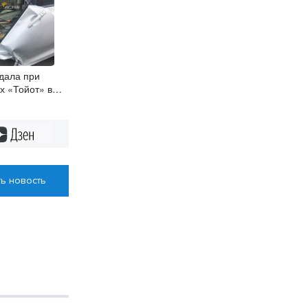
дала при
х «Тойот» в
Дзен
ь новость