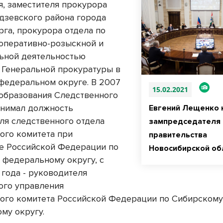
я, заместителя прокурора
зевского района города
рга, прокурора отдела по
 оперативно-розыскной и
ьной деятельностью
 Генеральной прокуратуры в
федеральном округе. В 2007
15.02.2021
 образования Следственного
анимал должность
Евгений Лещенко 
ля следственного отдела
зампредседателя
ого комитета при
правительства
е Российской Федерации по
Новосибирской об
 федеральному округу, с
 года - руководителя
ого управления
ого комитета Российской Федерации по Сибирском
му округу.