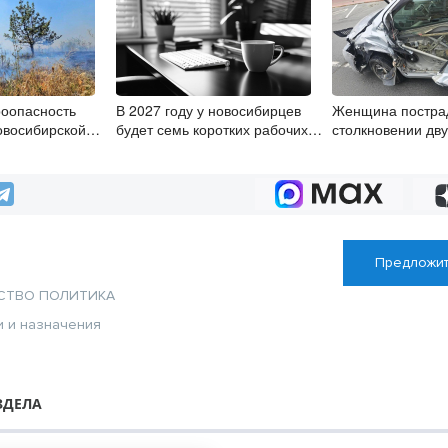
оопасность
В 2027 году у новосибирцев
Женщина постра
овосибирской
будет семь коротких рабочих
столкновении дву
 12 августа
недель
Новосибирске
Предложит
СТВО
ПОЛИТИКА
и и назначения
ЗДЕЛА