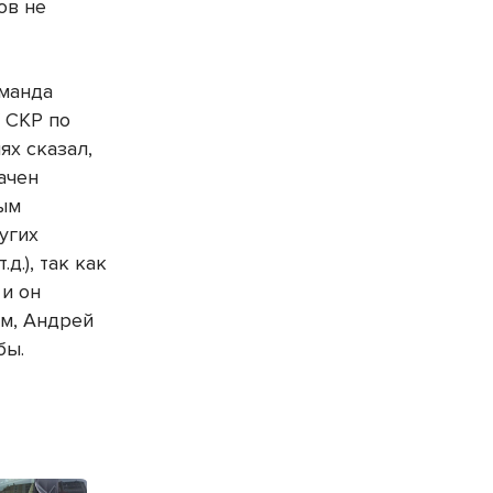
ов не
оманда
 СКР по
ях сказал,
ачен
ным
ругих
д.), так как
 и он
ам, Андрей
бы.