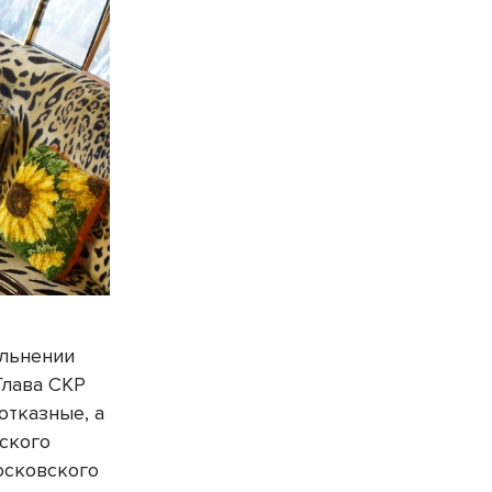
ольнении
Глава СКР
отказные, а
нского
осковского