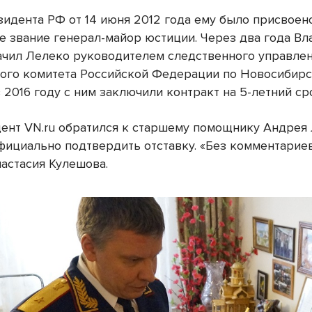
зидента РФ от 14 июня 2012 года ему было присвое
е звание генерал-майор юстиции. Через два года В
ачил Лелеко руководителем следственного управле
ого комитета Российской Федерации по Новосибир
в 2016 году с ним заключили контракт на 5-летний ср
ент VN.ru обратился к старшему помощнику Андрея 
фициально подтвердить отставку. «Без комментарие
настасия Кулешова.