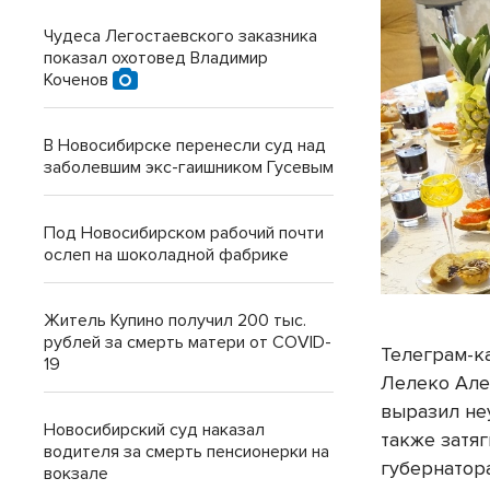
Чудеса Легостаевского заказника
показал охотовед Владимир
Коченов
В Новосибирске перенесли суд над
заболевшим экс-гаишником Гусевым
Под Новосибирском рабочий почти
ослеп на шоколадной фабрике
Житель Купино получил 200 тыс.
рублей за смерть матери от COVID-
Телеграм-к
19
Лелеко Але
выразил не
Новосибирский суд наказал
также затя
водителя за смерть пенсионерки на
губернатор
вокзале