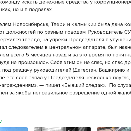
 команду искать денежные средства у коррупционер
нках, но и в подвалах.
елям Новосибирска, Твери и Калмыкии была дана к
 от должностей по разным поводам. Руководитель СУ
ержался твердо, на упреки Председателя в упущени
отал следователем в центральном аппарате, был назн
лем всего 5 месяцев назад и за это время по понят
уда не произошло». Себя этим он не спас, но спас д
под раздачу руководителей (Дагестан, Башкирию и т.
е его слов запал у Председателя несколько поугас,
награждениям», — пишет «Бывший следак». По слух
лен за якобы неправильное разрешение одной жало
МИ