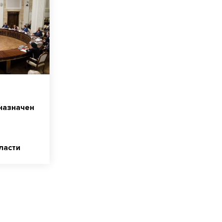
назначен
ласти
у