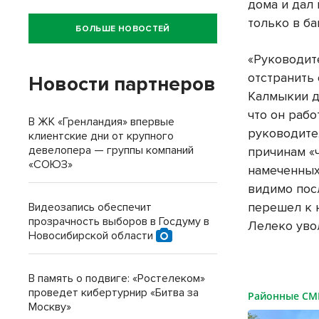
дома и дал
только в ба
БОЛЬШЕ НОВОСТЕЙ
«Руководит
отстранить
Новости партнеров
Калмыкии д
что он раб
В ЖК «Гренландия» впервые
руководите
клиентские дни от крупного
девелопера — группы компаний
причинам «ч
«СОЮЗ»
намеченных 
видимо посл
перешел к 
Видеозапись обеспечит
прозрачность выборов в Госдуму в
Лелеко уво
Новосибирской области
В память о подвиге: «Ростелеком»
проведет кибертурнир «Битва за
Районные С
Москву»