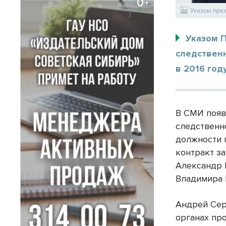
Указом пре
Указом 
следствен
в 2016 год
В СМИ появ
следственн
должности 
контракт за
Александр 
Владимира 
Андрей Сер
органах пр