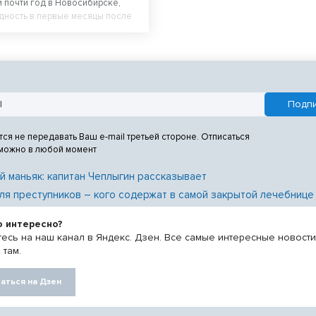
 почти год в Новосибирске,
дность в первые месяцы после
абот. Новосибирцы возмущены
м площади перед Вечным огнем.
тся не передавать Ваш e-mail третьей стороне. Отписаться
 можно в любой момент
й маньяк: капитан Чеплыгин рассказывает
ля преступников – кого содержат в самой закрытой лечебнице
о интересно?
есь на наш канал в Яндекс. Дзен. Все самые интересные новост
 там.
аться на Дзен