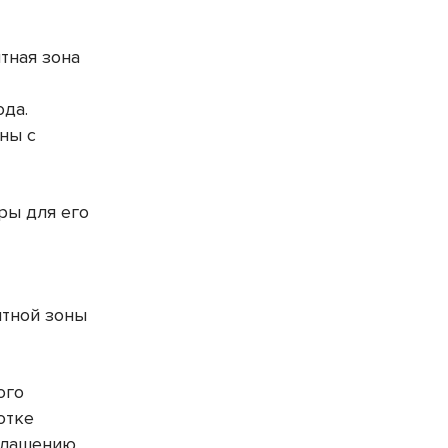
тная зона
ода.
ны с
ры для его
итной зоны
ого
отке
глашению.