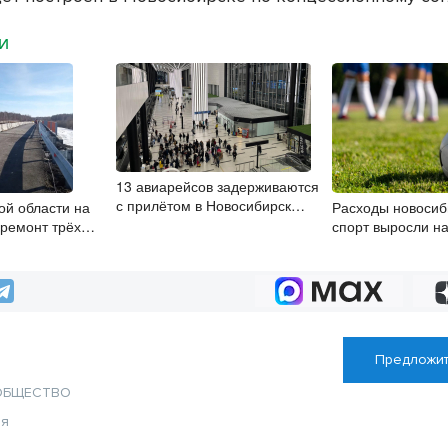
МИ
13 авиарейсов задерживаются
с прилётом в Новосибирск
ой области на
Расходы новосиб
7 августа
ремонт трёх
спорт выросли н
полгода
Предложит
ОБЩЕСТВО
ия