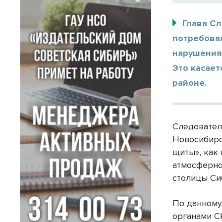
Глава С
потребовал
нарушения
Это касае
районе.
Следовател
Новосибирс
щиты», как
атмосферно
столицы Си
По данному
органами С