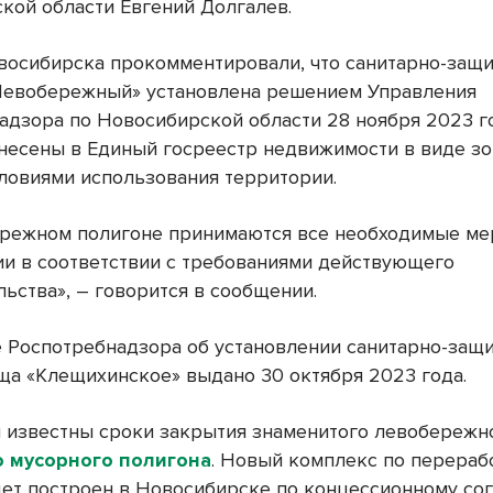
кой области Евгений Долгалев.
восибирска прокомментировали, что санитарно-защи
Левобережный» установлена решением Управления
адзора по Новосибирской области 28 ноября 2023 г
несены в Единый госреестр недвижимости в виде зо
ловиями использования территории.
режном полигоне принимаются все необходимые ме
ии в соответствии с требованиями действующего
ьства», – говорится в сообщении.
 Роспотребнадзора об установлении санитарно-защ
ща «Клещихинское» выдано 30 октября 2023 года.
и известны сроки закрытия знаменитого левобережн
о мусорного полигона
. Новый комплекс по перераб
дет построен в Новосибирске по концессионному со