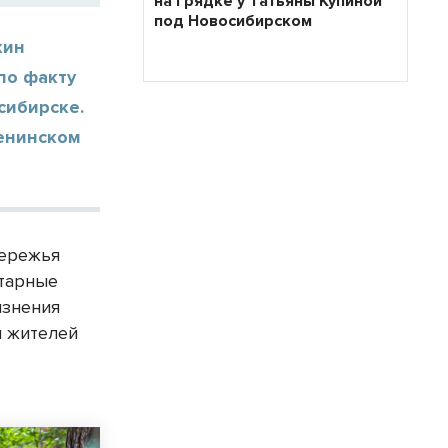
на грядке у Татьяны Купиной
под Новосибирском
кин
по факту
сибирске.
Ленинском
бережья
итарные
язнения
ы жителей