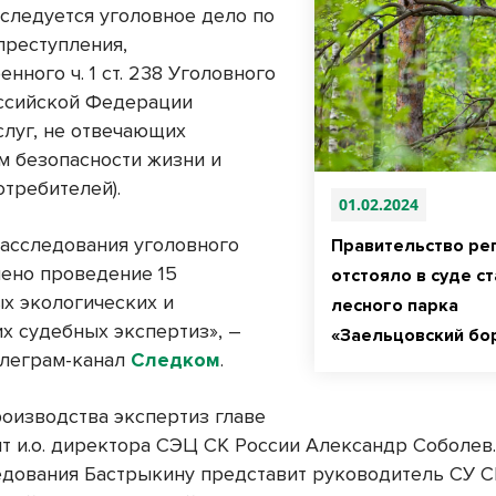
сследуется уголовное дело по
преступления,
нного ч. 1 ст. 238 Уголовного
ссийской Федерации
слуг, не отвечающих
м безопасности жизни и
отребителей).
01.02.2024
расследования уголовного
Правительство ре
чено проведение 15
отстояло в суде ст
х экологических и
лесного парка
х судебных экспертиз», –
«Заельцовский бо
елеграм-канал
Следком
.
роизводства экспертиз главе
т и.о. директора СЭЦ СК России Александр Соболев.
едования Бастрыкину представит руководитель СУ С