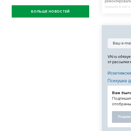
ремонтировали
пришли в него
БОЛЬШЕ НОВОСТЕЙ
завершения р
внешним видо
VN.ru обязуе
от рассылки
Искитимски
Психушка д
Вам был
Подпишит
отобраны
Подпис