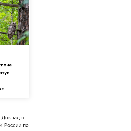
гиона
атус
р»
 Доклад о
К России по