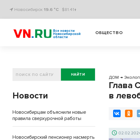
Новосибирск
19.6 °C
$81.41↑
Все новости
ОБЩЕСТВО
Новосибирской
области
НАЙТИ
ДОМ
→
Эколог
Глава 
Новости
в лево
Новосибирцам объяснили новые
правила сверхурочной работы
02.02.202
Новосибирский пенсионер насмерть