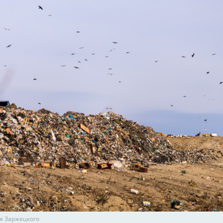
я Заржецкого