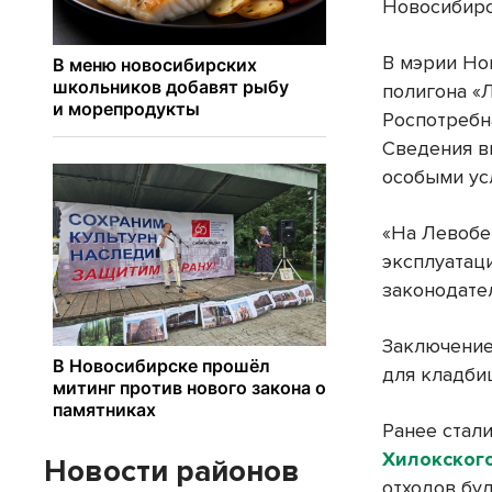
Новосибирс
В мэрии Но
полигона «
Роспотребн
Сведения в
особыми ус
«На Левобе
эксплуатац
законодател
Заключение
для кладби
Ранее стал
Хилокског
Новости районов
отходов бу