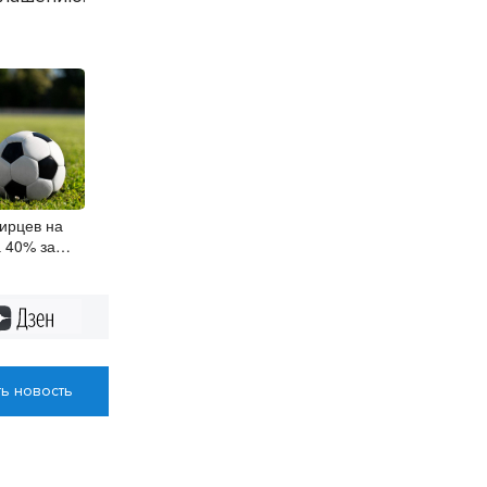
ирцев на
а 40% за
Дзен
ь новость