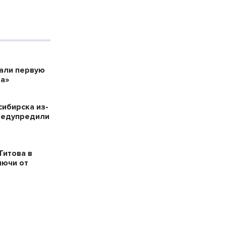
дали первую
а»
сибирска из-
редупредили
Титова в
лючи от