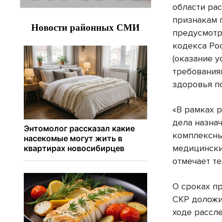
области ра
признакам 
предусмотре
кодекса Ро
(оказание у
требования
здоровья п
«В рамках 
дела назна
комплексны
медицински
отмечает т
О сроках п
СКР доложи
ходе рассл