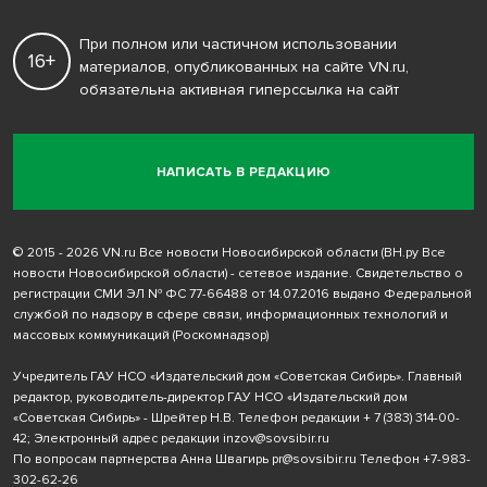
При полном или частичном использовании
16+
материалов, опубликованных на сайте VN.ru,
обязательна активная гиперссылка на сайт
НАПИСАТЬ В РЕДАКЦИЮ
© 2015 - 2026 VN.ru Все новости Новосибирской области (ВН.ру Все
новости Новосибирской области) - сетевое издание. Свидетельство о
регистрации СМИ ЭЛ № ФС 77-66488 от 14.07.2016 выдано Федеральной
службой по надзору в сфере связи, информационных технологий и
массовых коммуникаций (Роскомнадзор)
Учредитель ГАУ НСО «Издательский дом «Советская Сибирь». Главный
редактор, руководитель-директор ГАУ НСО «Издательский дом
«Советская Сибирь» - Шрейтер Н.В. Телефон редакции
+ 7 (383) 314-00-
42
; Электронный адрес редакции
inzov@sovsibir.ru
По вопросам партнерства Анна Швагирь
pr@sovsibir.ru
Телефон
+7-983-
302-62-26