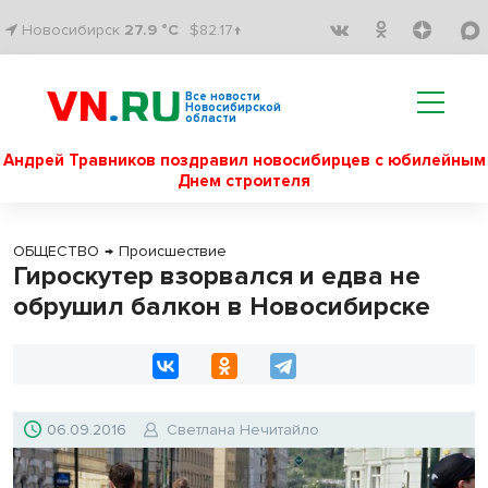
Новосибирск
27.9 °C
$82.17↑
Все новости
Новосибирской
области
Андрей Травников поздравил новосибирцев с юбилейным
Днем строителя
ОБЩЕСТВО
→
Происшествие
Гироскутер взорвался и едва не
обрушил балкон в Новосибирске
06.09.2016
Светлана Нечитайло