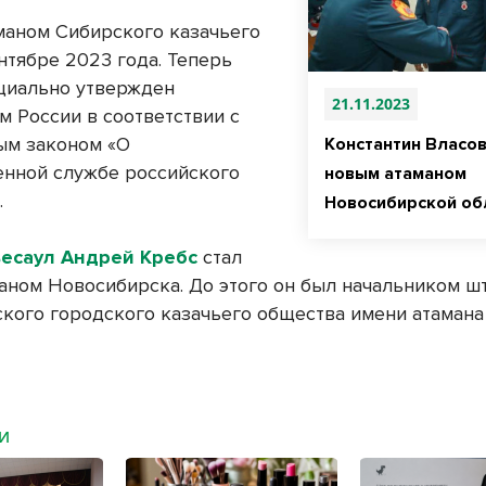
маном Сибирского казачьего
нтябре 2023 года. Теперь
циально утвержден
21.11.2023
м России в соответствии с
ым законом «О
Константин Власов
енной службе российского
новым атаманом
.
Новосибирской об
есаул Андрей Кребс
стал
аном Новосибирска. До этого он был начальником ш
кого городского казачьего общества имени атамана
МИ