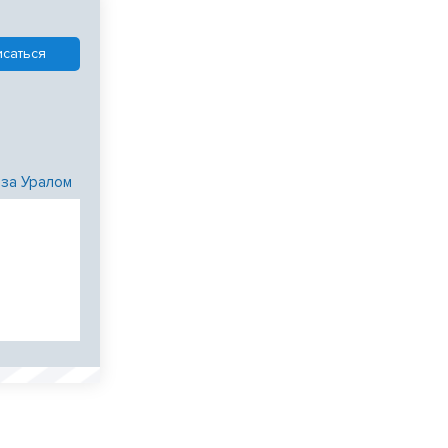
 за Уралом
и