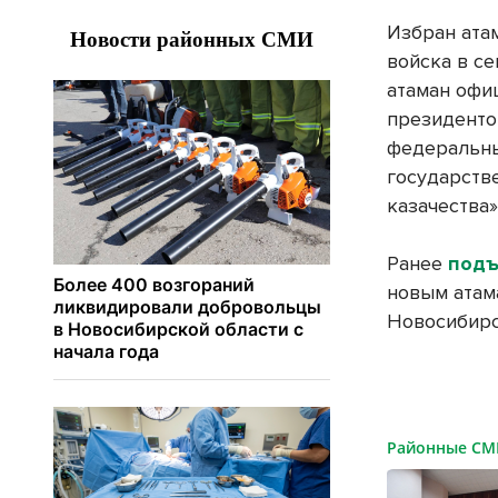
Избран ата
войска в се
атаман офи
президенто
федеральн
государств
казачества»
Ранее
подъ
новым атам
Новосибирс
Районные С