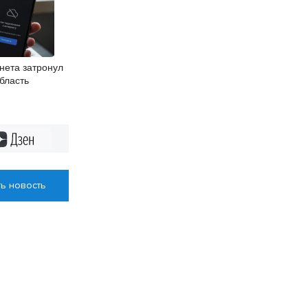
нета затронул
бласть
Дзен
ь новость