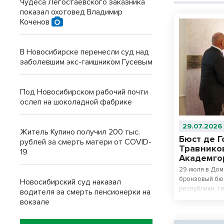
Чудеса Легостаевского заказника
показал охотовед Владимир
Коченов
В Новосибирске перенесли суд над
заболевшим экс-гаишником Гусевым
Под Новосибирском рабочий почти
ослеп на шоколадной фабрике
29.07.2026
Житель Купино получил 200 тыс.
Бюст де 
рублей за смерть матери от COVID-
Травнико
19
Академго
29 июля в Дом
бронзовый бю
Новосибирский суд наказал
республики, г
водителя за смерть пенсионерки на
стал скульпто
вокзале
Голль в военн
армии в Париж