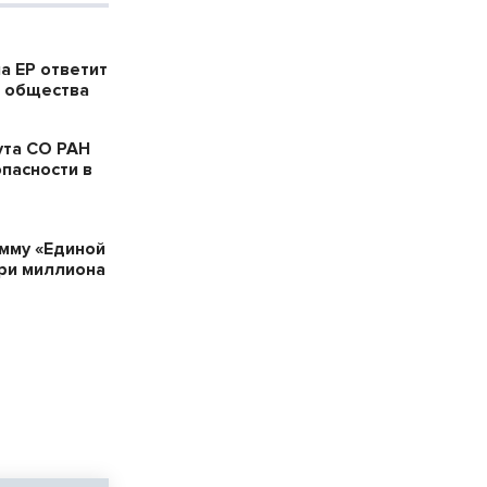
а ЕР ответит
в общества
ута СО РАН
пасности в
мму «Единой
три миллиона