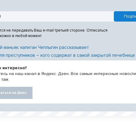
 войны в Москве и музее-
линградская битва» в
тся не передавать Ваш e-mail третьей стороне. Отписаться
 можно в любой момент
й маньяк: капитан Чеплыгин рассказывает
ля преступников – кого содержат в самой закрытой лечебнице
о интересно?
есь на наш канал в Яндекс. Дзен. Все самые интересные новост
 там.
аться на Дзен