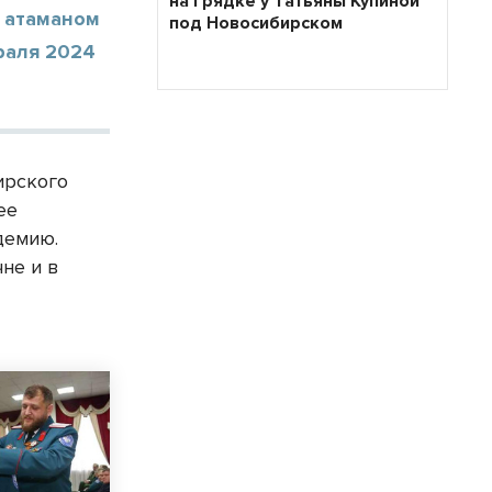
на грядке у Татьяны Купиной
 атаманом
под Новосибирском
раля 2024
ирского
ее
демию.
не и в