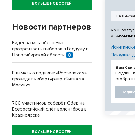
Отечественной
БОЛЬШЕ НОВОСТЕЙ
панораме «Ста
Волгограде.
Новости партнеров
VN.ru обязуе
от рассылки
Видеозапись обеспечит
Искитимски
прозрачность выборов в Госдуму в
Новосибирской области
Психушка д
Вам был
В память о подвиге: «Ростелеком»
Подпишит
проведет кибертурнир «Битва за
отобраны
Москву»
Подпис
700 участников соберёт Сбер на
Всероссийский слёт волонтёров в
Красноярске
БОЛЬШЕ НОВОСТЕЙ