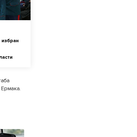
 избран
ласти
таба
 Ермака.