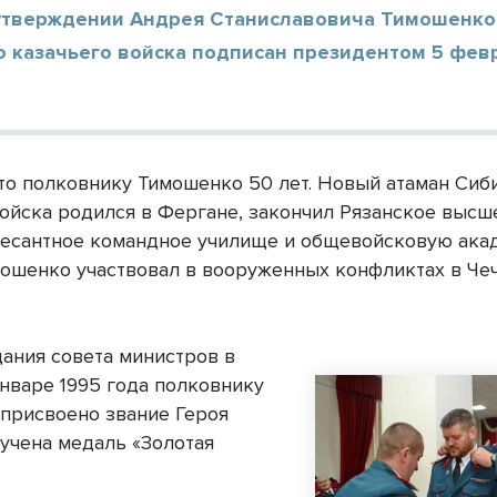
 утверждении Андрея Станиславовича Тимошенко
о казачьего войска подписан президентом 5 фев
что полковнику Тимошенко 50 лет. Новый атаман Сиб
войска родился в Фергане, закончил Рязанское высш
есантное командное училище и общевойсковую ака
ошенко участвовал в вооруженных конфликтах в Чеч
дания совета министров в
январе 1995 года полковнику
присвоено звание Героя
ручена медаль «Золотая