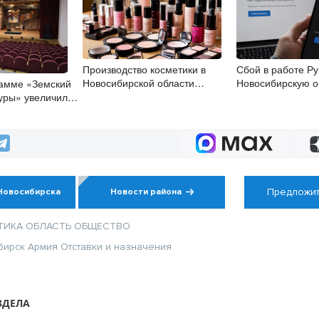
Производство косметики в
Сбой в работе Ру
Новосибирской области
Новосибирскую о
рамме «Земский
увеличилось на 33%
туры» увеличили
в регионе
Предложит
Новосибирска
Новости района
ТИКА
ОБЛАСТЬ
ОБЩЕСТВО
бирск
Армия
Отставки и назначения
ЗДЕЛА