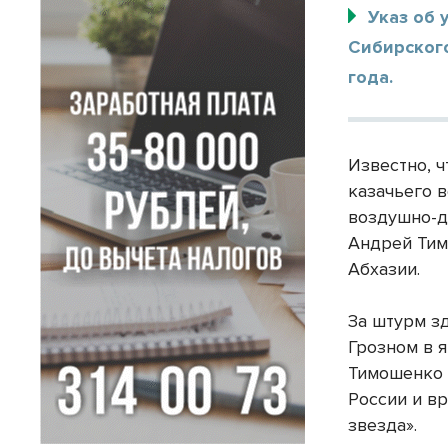
Указ об
Сибирског
года.
Известно, 
казачьего 
воздушно-д
Андрей Тим
Абхазии.
За штурм з
Грозном в 
Тимошенко 
России и в
звезда».