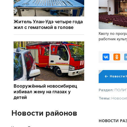
Квоту по прог
работник куль
до 20 человек 
Новости 
Раздел:
ПОЛИ
Темы:
Новоси
Новости районов
НОВОСТИ РА