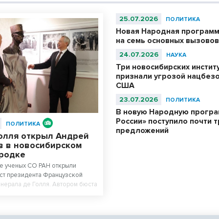
25.07.2026
ПОЛИТИКА
Новая Народная программ
на семь основных вызово
24.07.2026
НАУКА
Три новосибирских инстит
признали угрозой нацбезо
США
23.07.2026
ПОЛИТИКА
В новую Народную програ
России» поступило почти 
ПОЛИТИКА
предложений
Голля открыл Андрей
в в новосибирском
родке
е ученых СО РАН открыли
ст президента Французской
енерала де Голля. Автором бюста
р Андрей Тыртышников. Его де
ой фуражке уже есть в Музее
е, в Центральном музее Великой