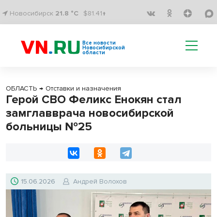
Новосибирск
21.8 °C
$81.41↑
Все новости
Новосибирской
области
ОБЛАСТЬ
→
Отставки и назначения
Герой СВО Феликс Енокян стал
замглавврача новосибирской
больницы №25
15.06.2026
Андрей Волохов