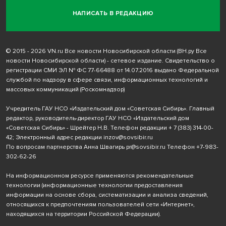
НАПИСАТЬ В РЕДАКЦИЮ
© 2015 - 2026 VN.ru Все новости Новосибирской области (ВН.ру Все
новости Новосибирской области) - сетевое издание. Свидетельство о
регистрации СМИ ЭЛ № ФС 77-66488 от 14.07.2016 выдано Федеральной
службой по надзору в сфере связи, информационных технологий и
массовых коммуникаций (Роскомнадзор)
Учредитель ГАУ НСО «Издательский дом «Советская Сибирь». Главный
редактор, руководитель-директор ГАУ НСО «Издательский дом
«Советская Сибирь» - Шрейтер Н.В. Телефон редакции
+ 7 (383) 314-00-
42
; Электронный адрес редакции
inzov@sovsibir.ru
По вопросам партнерства Анна Швагирь
pr@sovsibir.ru
Телефон
+7-983-
302-62-26
На информационном ресурсе применяются рекомендательные
технологии
(информационные технологии предоставления
информации на основе сбора, систематизации и анализа сведений,
относящихся к предпочтениям пользователей сети «Интернет»,
находящихся на территории Российской Федерации).