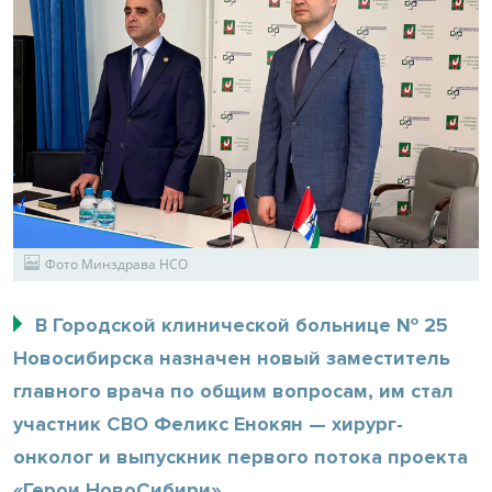
Фото Минздрава НСО
В Городской клинической больнице № 25
Новосибирска назначен новый заместитель
главного врача по общим вопросам, им стал
участник СВО Феликс Енокян — хирург-
онколог и выпускник первого потока проекта
«Герои НовоСибири».