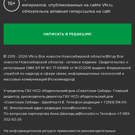
16+
материалов, опубликованных на сайте VN.ru,
обязательна активная гиперссылка на сайт
НАПИСАТЬ В РЕДАКЦИЮ
© 2015 - 2026 VN.ru Все новости Новосибирской области (ВН.ру Все
новости Новосибирской области) - сетевое издание. Свидетельство о
регистрации СМИ ЭЛ № ФС 77-66488 от 14.07.2016 выдано Федеральной
службой по надзору в сфере связи, информационных технологий и
массовых коммуникаций (Роскомнадзор)
Учредитель ГАУ НСО «Издательский дом «Советская Сибирь». Главный
редактор, руководитель-директор ГАУ НСО «Издательский дом
«Советская Сибирь» - Шрейтер Н.В. Телефон редакции
+ 7 (383) 314-00-
42
; Электронный адрес редакции
inzov@sovsibir.ru
По вопросам партнерства Анна Швагирь
pr@sovsibir.ru
Телефон
+7-983-
302-62-26
На информационном ресурсе применяются рекомендательные