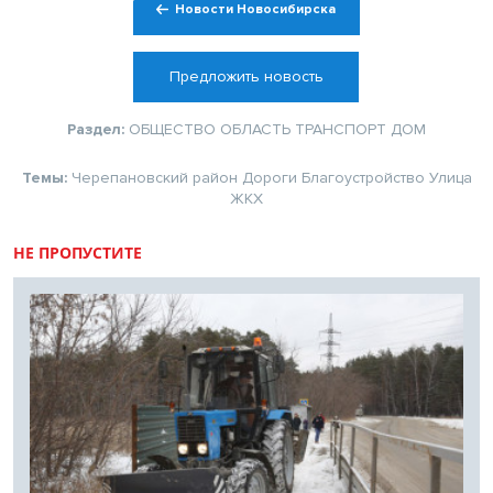
Новости Новосибирска
Предложить новость
Раздел:
ОБЩЕСТВО
ОБЛАСТЬ
ТРАНСПОРТ
ДОМ
Темы:
Черепановский район
Дороги
Благоустройство
Улица
ЖКХ
НЕ ПРОПУСТИТЕ