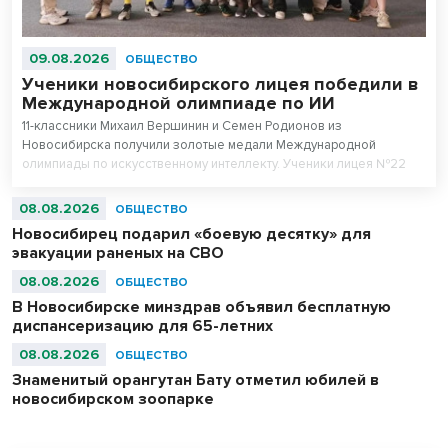
09.08.2026
ОБЩЕСТВО
Ученики новосибирского лицея победили в
Международной олимпиаде по ИИ
11-классники Михаил Вершинин и Семен Родионов из
Новосибирска получили золотые медали Международной
олимпиады по искусственному интеллекту. Ученики лицея №22
«Надежда Сибири» в составе российской сборной стали
абсолютными чемпионами соревнований.
08.08.2026
ОБЩЕСТВО
Новосибирец подарил «боевую десятку» для
эвакуации раненых на СВО
08.08.2026
ОБЩЕСТВО
В Новосибирске минздрав объявил бесплатную
диспансеризацию для 65-летних
08.08.2026
ОБЩЕСТВО
Знаменитый орангутан Бату отметил юбилей в
новосибирском зоопарке