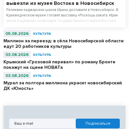
вывезли из музея Востока в Новосибирск
Реликвии каджарских шахов Ирана доставили в Новосибирск. В
Краеведческом музее готовят выставку «Роскошь заката: Иран
эпохи Каджаров» из фондов Государственного музея Востока.
Центральным экспонатом выставки станет персидский ковер,
сотканный для последнего шаха династии – 11-летнего Султан
05.08.2026
КУЛЬТУРА
Ахмад Шаха.
Миллион за переезд: в сёла Новосибирской области
едут 20 работников культуры
03.08.2026
КУЛЬТУРА
Крымский «Грозовой перевал» по роману Бронте
покажут на сцене НОВАТа
03.08.2026
КУЛЬТУРА
Мурал за полтора миллиона украсит новосибирский
ДК «Юность»