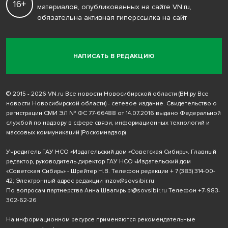
16+
материалов, опубликованных на сайте VN.ru,
обязательна активная гиперссылка на сайт
НАПИСАТЬ В РЕДАКЦИЮ
© 2015 - 2026 VN.ru Все новости Новосибирской области (ВН.ру Все
новости Новосибирской области) - сетевое издание. Свидетельство о
регистрации СМИ ЭЛ № ФС 77-66488 от 14.07.2016 выдано Федеральной
службой по надзору в сфере связи, информационных технологий и
массовых коммуникаций (Роскомнадзор)
Учредитель ГАУ НСО «Издательский дом «Советская Сибирь». Главный
редактор, руководитель-директор ГАУ НСО «Издательский дом
«Советская Сибирь» - Шрейтер Н.В. Телефон редакции
+ 7 (383) 314-00-
42
; Электронный адрес редакции
inzov@sovsibir.ru
По вопросам партнерства Анна Швагирь
pr@sovsibir.ru
Телефон
+7-983-
302-62-26
На информационном ресурсе применяются рекомендательные