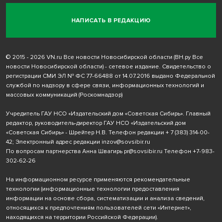
НАПИСАТЬ В РЕДАКЦИЮ
© 2015 - 2026 VN.ru Все новости Новосибирской области (ВН.ру Все
новости Новосибирской области) - сетевое издание. Свидетельство о
регистрации СМИ ЭЛ № ФС 77-66488 от 14.07.2016 выдано Федеральной
службой по надзору в сфере связи, информационных технологий и
массовых коммуникаций (Роскомнадзор)
Учредитель ГАУ НСО «Издательский дом «Советская Сибирь». Главный
редактор, руководитель-директор ГАУ НСО «Издательский дом
«Советская Сибирь» - Шрейтер Н.В. Телефон редакции
+ 7 (383) 314-00-
42
; Электронный адрес редакции
inzov@sovsibir.ru
По вопросам партнерства Анна Швагирь
pr@sovsibir.ru
Телефон
+7-983-
302-62-26
На информационном ресурсе применяются рекомендательные
технологии
(информационные технологии предоставления
информации на основе сбора, систематизации и анализа сведений,
относящихся к предпочтениям пользователей сети «Интернет»,
находящихся на территории Российской Федерации).