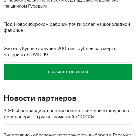
В Новосибирске перенесли суд над заболевшим экс-
гаишником Гусевым
Под Новосибирском рабочий почти ослеп на шоколадной
фабрике
Житель Купино получил 200 тыс. рублей за смерть
матери от COVID-19
БОЛЬШЕ НОВОСТЕЙ
Новосибирский суд наказал водителя за смерть
пенсионерки на вокзале
Новости партнеров
В ЖК «Гренландия» впервые клиентские дни от крупного
девелопера — группы компаний «СОЮЗ»
Видеозапись обеспечит прозрачность выборов в Госдуму