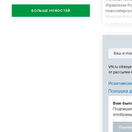
Управление Р
БОЛЬШЕ НОВОСТЕЙ
Новосибирской
мониторинга к
продукции за 
VN.ru обязуе
от рассылки
Искитимски
Психушка д
Вам был
Подпишит
отобраны
Подпис