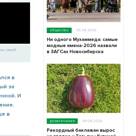
общество
05.08.2026
Ни одного Мухаммеда: самые
модные имена-2026 назвали
жом своей
в ЗАГСах Новосибирска
лся в
ый за
енной. И
ение.
це в
развлечения
04.08.2026
Рекордный баклажан вырос