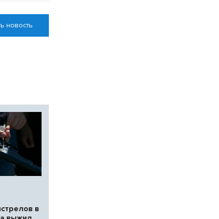
ь новость
ыстрелов в
а выжил