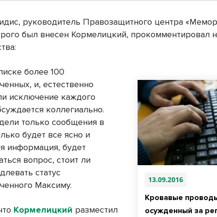
идис, руководитель Правозащитного центра «Мемор
орого был внесен Кормелицкий, прокомментировал 
тва:
писке более 100
ченных, и, естественно
ли исключение каждого
бсуждается коллегиально.
дели только сообщения в
лько будет все ясно и
ся информация, будет
ться вопрос, стоит ли
длевать статус
13.09.2016
ченного Максиму.
Кровавые проводы
что
Кормелицкий
разместил
осужденный за ре