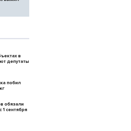
бъектах в
ют депутаты
ска побил
кг
в обязали
 1 сентября