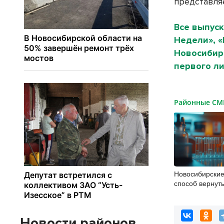
представля
Все выпуск
Недели», 
Новосибирс
первого ли
Районные С
Новосибирски
способ вернуть
при параличе 
Новости районов