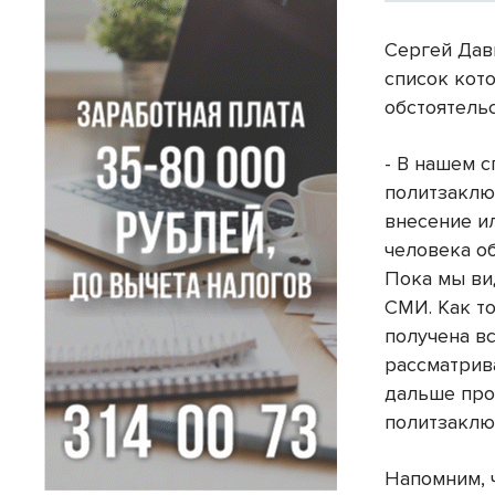
Сергей Дав
список кот
обстоятельс
- В нашем с
политзаклю
внесение и
человека о
Пока мы ви
СМИ. Как то
получена в
рассматрива
дальше про
политзаклю
Напомним, 