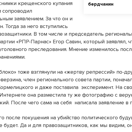
 снимки крещенского купания
бердчанин
и сопроводил
ьным заявлением. За что он и
. Тогда за него вступились
возащитники. В том числе и председатель региональ
артии «РПР-Парнас» Егор Савин, который заявлял, ч
уголовного преследования. Мнение изменилось посл
анениями.
блоко» тоже взглянули на «жертву репрессий» по-др
оверзина, член регионального совета партии, понача
ормелицкого и даже поставила
эксперимент. На св
 Интернете она разместила ту же фотографию с вер
кий. После чего сама на себя
написала заявление в 
го после покушения на убийство политического буду
е будет. Да и для правозащитников, как мы видим, о