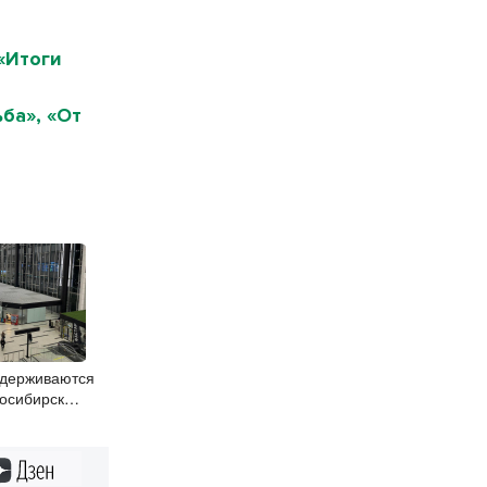
«Итоги
ба», «От
адерживаются
восибирск
Дзен