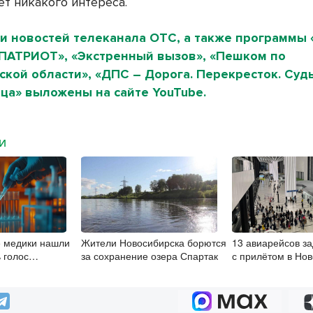
ет никакого интереса.
и новостей телеканала ОТС, а также программы 
«ПАТРИОТ», «Экстренный вызов», «Пешком по
кой области», «ДПС – Дорога. Перекресток. Судь
ца» выложены на сайте YouTube.
МИ
е медики нашли
Жители Новосибирска борются
13 авиарейсов з
 голос
за сохранение озера Спартак
с прилётом в Но
гортани
7 августа