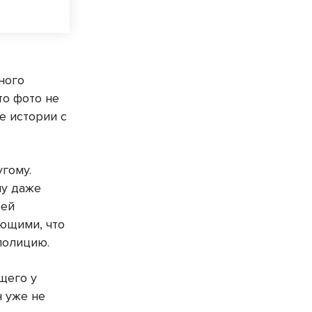
ного
то фото не
е истории с
угому.
лу даже
оей
ующими, что
полицию.
щего у
н уже не