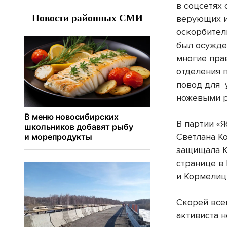
в соцсетях
верующих 
оскорбител
был осужден
многие пра
отделения п
повод для
ножевыми р
В партии «Я
Светлана К
защищала К
странице в
и Кормелиц
Скорей все
активиста н