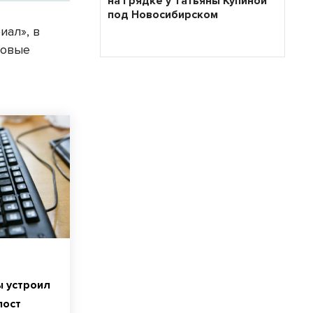
на грядке у Татьяны Купиной
под Новосибирском
иал», в
новые
 устроил
пост