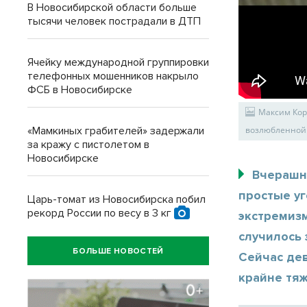
В Новосибирской области больше
тысячи человек пострадали в ДТП
Ячейку международной группировки
телефонных мошенников накрыло
ФСБ в Новосибирске
Максим Кор
«Мамкиных грабителей» задержали
возлюбленной.
за кражу с пистолетом в
Новосибирске
Вчерашн
простые у
Царь-томат из Новосибирска побил
рекорд России по весу в 3 кг
экстремиз
случилось 
БОЛЬШЕ НОВОСТЕЙ
Сейчас де
крайне тяж