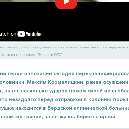
мелицкий, ранее осужденный за экстремизм, нанес несколько ударов но
 Фото из телесюжета "Новости ОТС"
ий герой оппозиции сегодня переквалифицирова
головники. Максим Кормелицкий, ранее осужденн
м, нанес несколько ударов ножом своей возлюбл
это незадолго перед отправкой в колонию-посел
вушка находится в Бердской клинической больни
елом состоянии, за ее жизнь борются врачи.