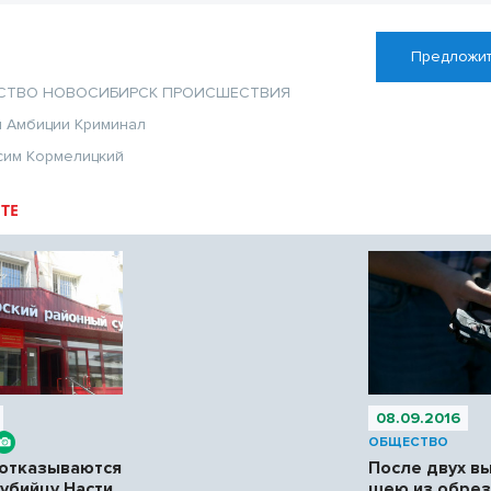
Предложит
СТВО
НОВОСИБИРСК
ПРОИСШЕСТВИЯ
л
Амбиции
Криминал
сим Кормелицкий
ТЕ
08.09.2016
ОБЩЕСТВО
отказываются
После двух в
убийцу Насти
шею из обрез