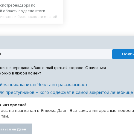
оспотребнадзора по
 области подвело итоги
ачества и безопасности мясной
первое полугодие 2026 года.
тся не передавать Ваш e-mail третьей стороне. Отписаться
 можно в любой момент
й маньяк: капитан Чеплыгин рассказывает
ля преступников – кого содержат в самой закрытой лечебнице
о интересно?
есь на наш канал в Яндекс. Дзен. Все самые интересные новост
 там.
аться на Дзен