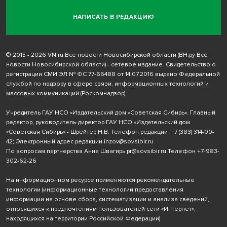
НАПИСАТЬ В РЕДАКЦИЮ
© 2015 - 2026 VN.ru Все новости Новосибирской области (ВН.ру Все
новости Новосибирской области) - сетевое издание. Свидетельство о
регистрации СМИ ЭЛ № ФС 77-66488 от 14.07.2016 выдано Федеральной
службой по надзору в сфере связи, информационных технологий и
массовых коммуникаций (Роскомнадзор)
Учредитель ГАУ НСО «Издательский дом «Советская Сибирь». Главный
редактор, руководитель-директор ГАУ НСО «Издательский дом
«Советская Сибирь» - Шрейтер Н.В. Телефон редакции
+ 7 (383) 314-00-
42
; Электронный адрес редакции
inzov@sovsibir.ru
По вопросам партнерства Анна Швагирь
pr@sovsibir.ru
Телефон
+7-983-
302-62-26
На информационном ресурсе применяются рекомендательные
технологии
(информационные технологии предоставления
информации на основе сбора, систематизации и анализа сведений,
относящихся к предпочтениям пользователей сети «Интернет»,
находящихся на территории Российской Федерации).