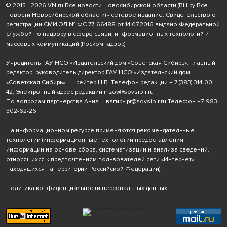
© 2015 - 2026 VN.ru Все новости Новосибирской области (ВН.ру Все
новости Новосибирской области) - сетевое издание. Свидетельство о
регистрации СМИ ЭЛ № ФС 77-66488 от 14.07.2016 выдано Федеральной
службой по надзору в сфере связи, информационных технологий и
массовых коммуникаций (Роскомнадзор)
Учредитель ГАУ НСО «Издательский дом «Советская Сибирь». Главный
редактор, руководитель-директор ГАУ НСО «Издательский дом
«Советская Сибирь» - Шрейтер Н.В. Телефон редакции
+ 7 (383) 314-00-
42
; Электронный адрес редакции
inzov@sovsibir.ru
По вопросам партнерства Анна Швагирь
pr@sovsibir.ru
Телефон
+7-983-
302-62-26
На информационном ресурсе применяются рекомендательные
технологии
(информационные технологии предоставления
информации на основе сбора, систематизации и анализа сведений,
относящихся к предпочтениям пользователей сети «Интернет»,
находящихся на территории Российской Федерации).
Политика конфиденциальности персональных данных