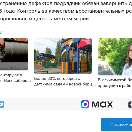
устранению дефектов подрядчик обязан завершить д
6 года. Контроль за качеством восстановительных р
а профильным департаментом мэрии.
МИ
монтируют в
Более 80% договоров с
В Искитимской б
ре Новосибирска
детскими садами новосибирцы
приступил к рабо
заключили онлайн
врач-эндокринол
Предложит