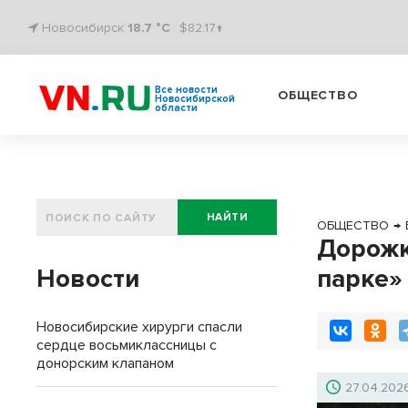
Новосибирск
18.7 °C
$82.17↑
Все новости
ОБЩЕСТВО
Новосибирской
области
НАЙТИ
ОБЩЕСТВО
→
Дорожк
Новости
парке»
Новосибирские хирурги спасли
сердце восьмиклассницы с
донорским клапаном
27.04.202