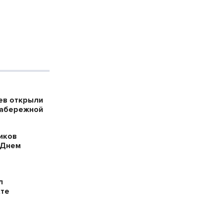
ев открыли
набережной
иков
 Днем
л
кте