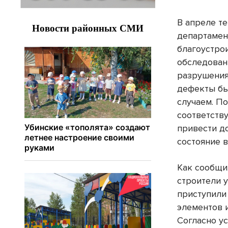
В апреле т
департамен
благоустро
обследован
разрушения
дефекты бы
случаем. П
соответств
привести д
состояние 
Как сообщи
строители 
приступили
элементов 
Согласно у