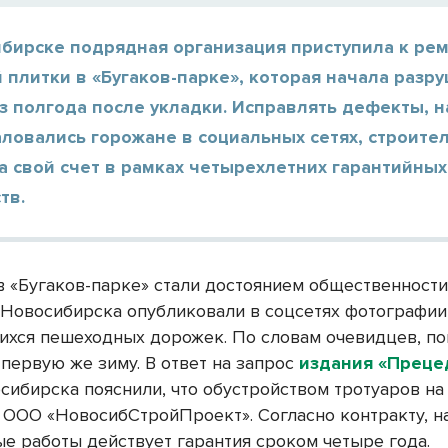
ибирске подрядная организация приступила к ре
 плитки в «Бугаков-парке», которая начала разр
з полгода после укладки. Исправлять дефекты, 
ловались горожане в социальных сетях, строите
а свой счет в рамках четырехлетних гарантийных
тв.
 «Бугаков-парке» стали достоянием общественности 
 Новосибирска опубликовали в соцсетях фотографии
хся пешеходных дорожек. По словам очевидцев, по
первую же зиму. В ответ на запрос
издания «Преце
сибирска пояснили, что обустройством тротуаров на
 ООО «НовосибСтройПроект». Согласно контракту, н
е работы действует гарантия сроком четыре года.