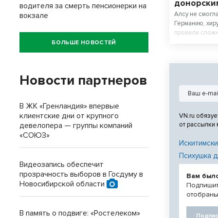
донорски
водителя за смерть пенсионерки на
Алсу не смогл
вокзале
Германию, хир
провели сложн
могла поднятьс
БОЛЬШЕ НОВОСТЕЙ
Новости партнеров
В ЖК «Гренландия» впервые
клиентские дни от крупного
VN.ru обязуе
девелопера — группы компаний
от рассылки
«СОЮЗ»
Искитимски
Психушка д
Видеозапись обеспечит
прозрачность выборов в Госдуму в
Вам был
Новосибирской области
Подпишит
отобраны
В память о подвиге: «Ростелеком»
Подпис