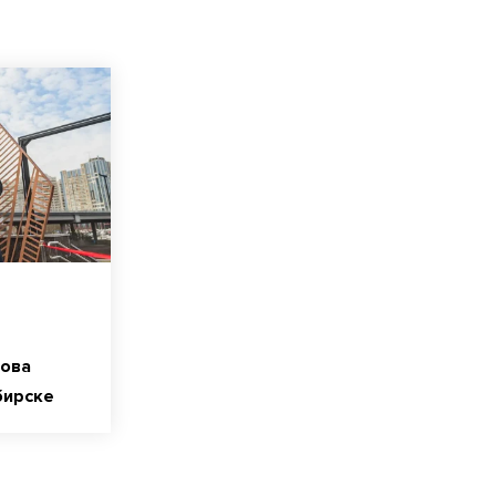
ова
бирске