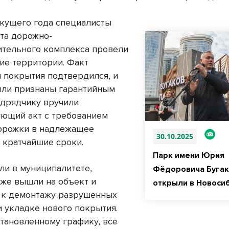
екущего года специалисты
та дорожно-
ительного комплекса провели
ие территории. Факт
 покрытия подтвердился, и
ли признаны гарантийным
одрядчику вручили
ующий акт с требованием
орожки в надлежащее
30.10.2025
в кратчайшие сроки.
Парк имени Юрия
ли в муниципалитете,
Фёдоровича Бугак
уже вышли на объект и
открыли в Новоси
 к демонтажу разрушенных
и укладке нового покрытия.
становленному графику, все