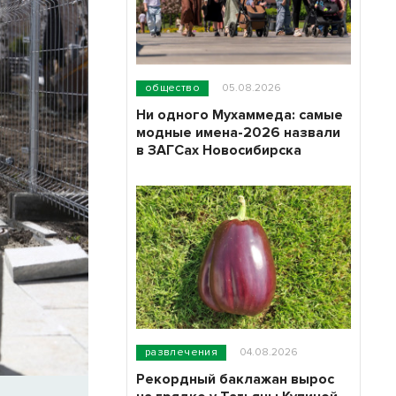
общество
05.08.2026
Ни одного Мухаммеда: самые
модные имена-2026 назвали
в ЗАГСах Новосибирска
развлечения
04.08.2026
Рекордный баклажан вырос