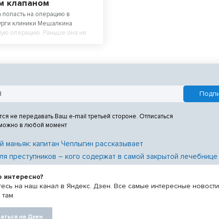
м клапаном
а попасть на операцию в
урги клиники Мешалкина
ую операцию. Раньше она не
я на ворой этаж по лестнице.
тся не передавать Ваш e-mail третьей стороне. Отписаться
 можно в любой момент
й маньяк: капитан Чеплыгин рассказывает
ля преступников – кого содержат в самой закрытой лечебнице
о интересно?
есь на наш канал в Яндекс. Дзен. Все самые интересные новост
 там.
аться на Дзен