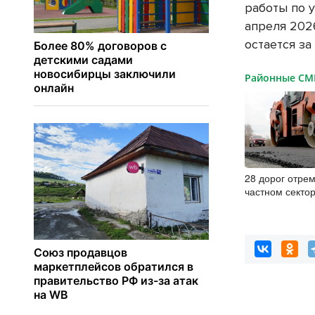
работы по 
апреля 202
остается з
Районные С
28 дорог отре
частном секто
в 2026 году