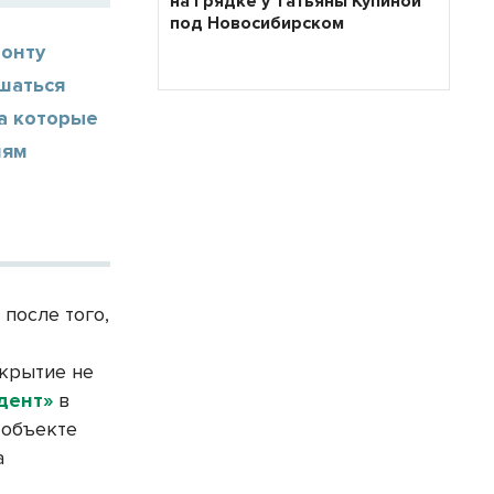
на грядке у Татьяны Купиной
под Новосибирском
монту
ушаться
на которые
лям
после того,
крытие не
дент»
в
 объекте
а