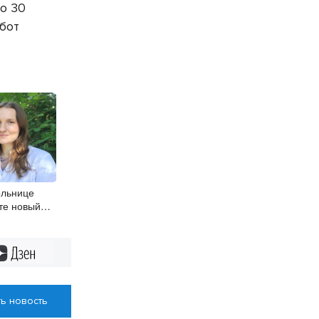
о 30
абот
ольнице
те новый
ог
Дзен
ь новость