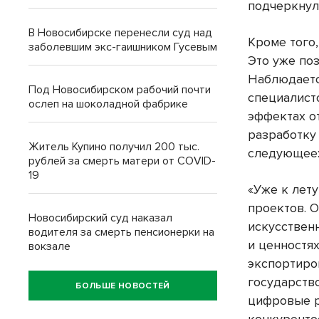
подчеркнул
В Новосибирске перенесли суд над
Кроме того
заболевшим экс-гаишником Гусевым
Это уже по
Наблюдаетс
Под Новосибирском рабочий почти
специалисто
ослеп на шоколадной фабрике
эффектах о
разработку
Житель Купино получил 200 тыс.
следующее
рублей за смерть матери от COVID-
19
«Уже к лет
проектов. 
Новосибирский суд наказал
искусственн
водителя за смерть пенсионерки на
и ценностях
вокзале
экспортиро
государств
БОЛЬШЕ НОВОСТЕЙ
цифровые р
конкуренто