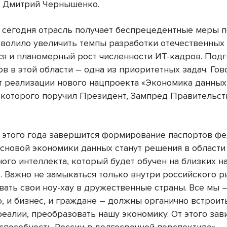
 Дмитрий Чернышенко.
, сегодня отрасль получает беспрецедентные меры 
зволило увеличить темпы разработки отечественных
я и планомерный рост численности ИТ-кадров. Подг
в в этой области – одна из приоритетных задач. Гов
т реализации нового нацпроекта «Экономика данных
 которого поручил Президент, Зампред Правительст
:
у этого года завершится формирование паспортов ф
Основой экономики данных станут решения в области
ого интеллекта, который будет обучен на близких н
. Важно не замыкаться только внутри российского р
вать свои ноу-хау в дружественные страны. Все мы –
о, и бизнес, и граждане – должны органично встроит
еалии, преобразовать нашу экономику. От этого зав
способность России в долгосрочной перспективе».