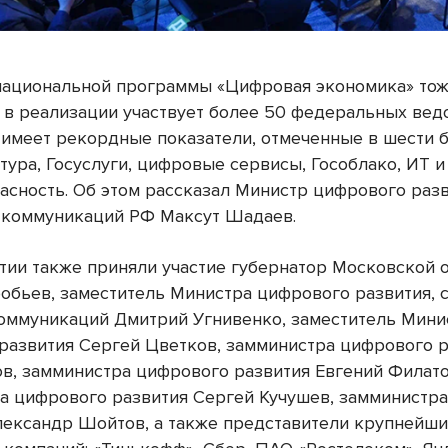
ациональной программы «Цифровая экономика» то
: в реализации участвует более 50 федеральных вед
имеет рекордные показатели, отмеченные в шести 
тура, Госуслуги, цифровые сервисы, Гособлако, ИТ и
асность. Об этом рассказал Министр цифрового разв
 коммуникаций РФ Максут Шадаев.
тии также приняли участие губернатор Московской 
обьев, заместитель Министра цифрового развития, с
оммуникаций Дмитрий Угнивенко, заместитель Мини
развития Сергей Цветков, замминистра цифрового 
ов, замминистра цифрового развития Евгений Филато
а цифрового развития Сергей Кучушев, замминистр
лександр Шойтов, а также представители крупнейш