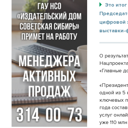
Это итог
Председат
цифровой 
выставки-ф
О результа
Нацпроекта
«Главные д
«Президент
одной из 5
ключевых п
года состав
услуг онлай
уже 110 мл