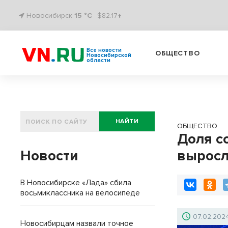
Новосибирск
15 °C
$82.17↑
Все новости
ОБЩЕСТВО
Новосибирской
области
НАЙТИ
ОБЩЕСТВО
Доля с
Новости
выросл
В Новосибирске «Лада» сбила
восьмиклассника на велосипеде
07.02.202
Новосибирцам назвали точное