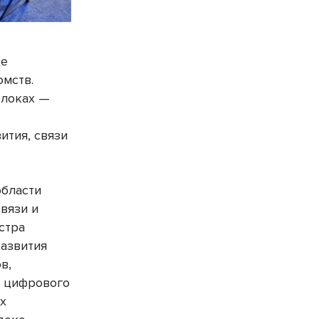
же
омств.
блоках —
ития, связи
области
вязи и
стра
развития
в,
а цифрового
их