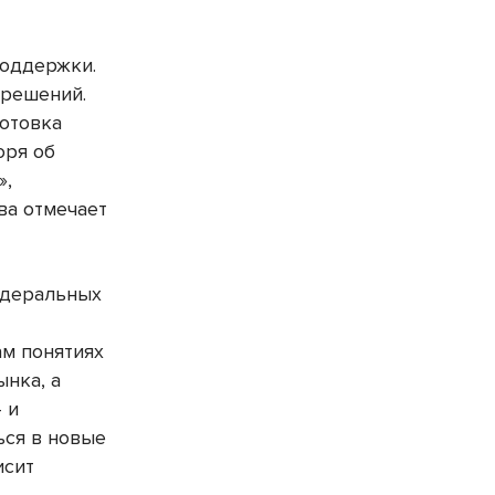
поддержки.
 решений.
отовка
оря об
»,
ва отмечает
едеральных
ам понятиях
ынка, а
 и
ься в новые
исит