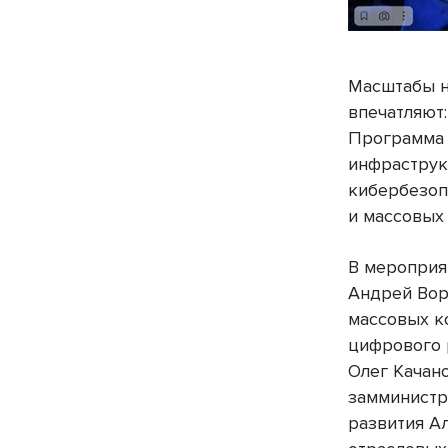
Масштабы н
впечатляют
Программа 
инфраструк
кибербезоп
и массовых
В мероприя
Андрей Вор
массовых к
цифрового 
Олег Качан
замминистр
развития А