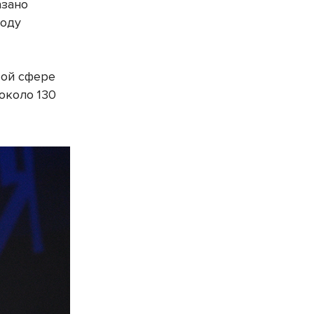
азано
году
той сфере
около 130