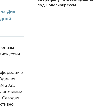
на грядке у Татьяны Купиной
под Новосибирском
 на Дне
одной
влениям
дискуссии
нсформацию
Один из
ам 2023
но значимых
). Сегодня
активно