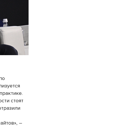
по
лизуется
 практике.
сти стоят
отразили
айтов», –