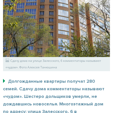
Сдачу дома на улице Залесского, 6 комментаторы называют
«чудом». Фото Алексея Танюшина
Долгожданные квартиры получат 280
семей. Сдачу дома комментаторы называют
«чудом». Шестеро дольщиков умерли, не
дождавшись новоселья. Многоэтажный дом
по адресу: улица Залесского, 6 в