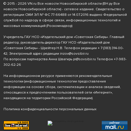
© 2015 - 2026 VN.ru Все новости Новосибирской области (ВН.ру Все
новости Новосибирской области) - сетевое издание. Свидетельство о
регистрации СМИ ЭЛ № ФС 77-66488 от 14.07.2016 выдано Федеральной
службой по надзору в сфере связи, информационных технологий и
массовых коммуникаций (Роскомнадзор)
Учредитель ГАУ НСО «Издательский дом «Советская Сибирь». Главный
редактор, руководитель-директор ГАУ НСО «Издательский дом
«Советская Сибирь» - Шрейтер Н.В. Телефон редакции
+ 7 (383) 314-00-
42
; Электронный адрес редакции
inzov@sovsibir.ru
По вопросам партнерства Анна Швагирь
pr@sovsibir.ru
Телефон
+7-983-
302-62-26
На информационном ресурсе применяются рекомендательные
технологии
(информационные технологии предоставления
информации на основе сбора, систематизации и анализа сведений,
относящихся к предпочтениям пользователей сети «Интернет»,
находящихся на территории Российской Федерации).
Политика конфиденциальности персональных данных