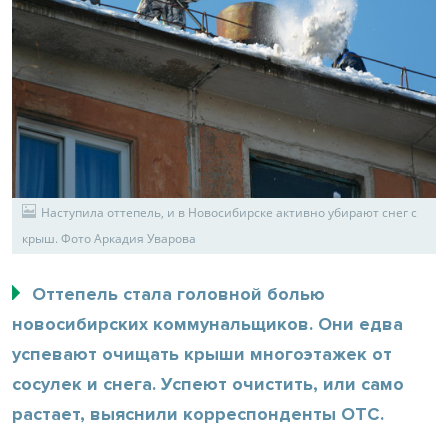
Наступила оттепель, и в Новосибирске активно убирают снег с
крыш. Фото Аркадия Уварова
Оттепель стала головной болью
новосибирских коммунальщиков. Они едва
успевают очищать крыши многоэтажек от
сосулек и снега. Успеют очистить, или само
растает, выяснили корреспонденты ОТС.