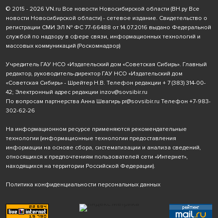
© 2015 - 2026 VN.ru Все новости Новосибирской области (ВН.ру Все
новости Новосибирской области) - сетевое издание. Свидетельство о
регистрации СМИ ЭЛ № ФС 77-66488 от 14.07.2016 выдано Федеральной
службой по надзору в сфере связи, информационных технологий и
массовых коммуникаций (Роскомнадзор)
Учредитель ГАУ НСО «Издательский дом «Советская Сибирь». Главный
редактор, руководитель-директор ГАУ НСО «Издательский дом
«Советская Сибирь» - Шрейтер Н.В. Телефон редакции
+ 7 (383) 314-00-
42
; Электронный адрес редакции
inzov@sovsibir.ru
По вопросам партнерства Анна Швагирь
pr@sovsibir.ru
Телефон
+7-983-
302-62-26
На информационном ресурсе применяются рекомендательные
технологии
(информационные технологии предоставления
информации на основе сбора, систематизации и анализа сведений,
относящихся к предпочтениям пользователей сети «Интернет»,
находящихся на территории Российской Федерации).
Политика конфиденциальности персональных данных