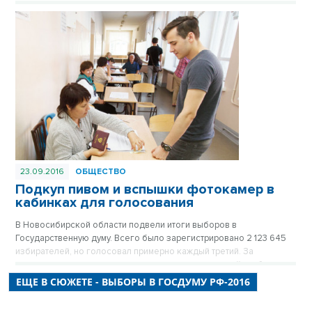
23.09.2016
ОБЩЕСТВО
Подкуп пивом и вспышки фотокамер в
кабинках для голосования
В Новосибирской области подвели итоги выборов в
Государственную думу. Всего было зарегистрировано 2 123 645
избирателей, но голосовал примерно каждый третий. За
процессом переживающие горожане следили онлайн, а более
9,5 тысячи наблюдателей, в том числе от СНГ, даже ездили по
ЕЩЕ В СЮЖЕТЕ - ВЫБОРЫ В ГОСДУМУ РФ-2016
участкам. Но никаких серьезных нарушений не зафиксировали. И
все же жалобы были, они проверялись, одна из них оказалось