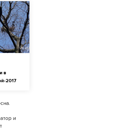
и в
ой-2017
есна.
атор и
т