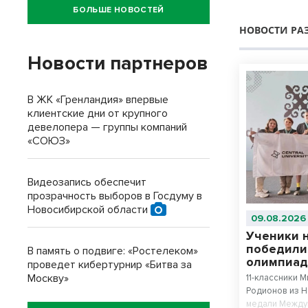
БОЛЬШЕ НОВОСТЕЙ
НОВОСТИ РА
Новости партнеров
В ЖК «Гренландия» впервые
клиентские дни от крупного
девелопера — группы компаний
«СОЮЗ»
Видеозапись обеспечит
прозрачность выборов в Госдуму в
Новосибирской области
09.08.2026
Ученики 
победили
В память о подвиге: «Ростелеком»
олимпиад
проведет кибертурнир «Битва за
Москву»
11-классники 
Родионов из 
медали Между