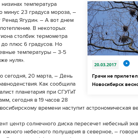
В низинах температура
о минус 23 градуса мороза, –
 Ренад Ягудин. – А вот днем
 потепление. В некоторых
гиона столбик термометра
 до плюс 6 градусов. Но
евные температуры – 3-5
же нуля».
20.03.2017
о сегодня, 20 марта, – День
Грачи не прилетел
равноденствия. Как сообщила
Новосибирск весн
алист планетария при СГУГиТ
мм, сегодня в 19 часов 28
овосибирскому времени наступит астрономическая в
мент центр солнечного диска пересечет небесный экв
з южного небесного полушария в северное, – говори