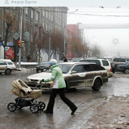
7
Федор Буров