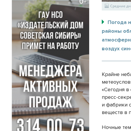
Средние дн
Погода н
районы обл
атмосферн
воздух син
Крайне неб
метеоуслов
«Сегодня в
пресс-секр
и фабрики 
веществ в 
Ночные тем