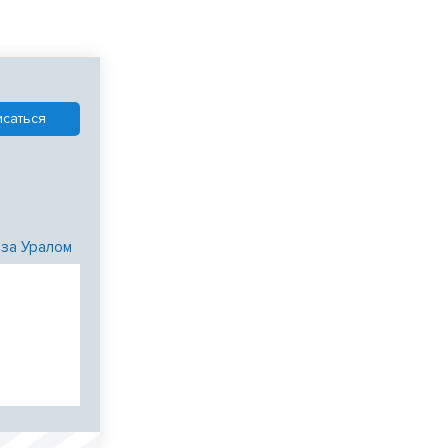
 за Уралом
и