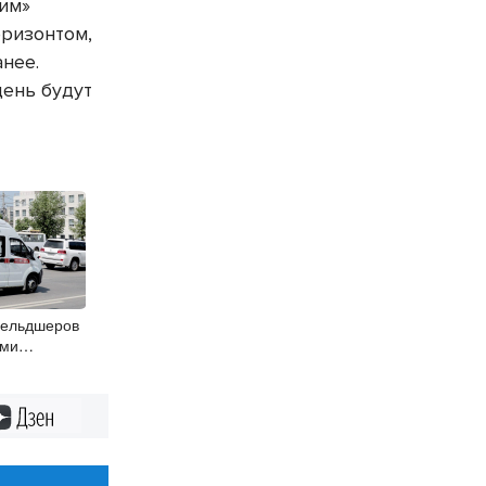
им»
оризонтом,
нее.
день будут
фельдшеров
ями
логов с 1
Дзен