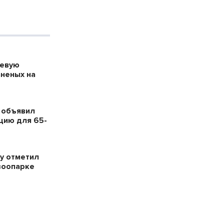
оевую
аненых на
 объявил
цию для 65-
у отметил
зоопарке