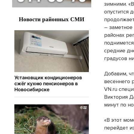
зимними. «
опустится д
продолжает
– заметное
районах ре
поднимется
средние дн
градусов ни
Добавим, чт
весеннего 
VN
.
ru
специ
Виктория Да
минут по н
«В этот мо
перейдет и