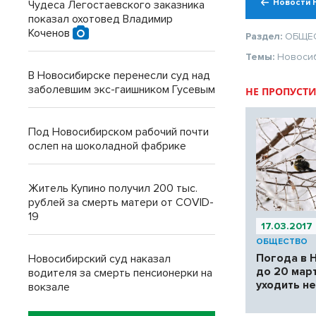
Новости 
Чудеса Легостаевского заказника
показал охотовед Владимир
Коченов
Раздел:
ОБЩЕ
Темы:
Новоси
В Новосибирске перенесли суд над
заболевшим экс-гаишником Гусевым
НЕ ПРОПУСТИ
Под Новосибирском рабочий почти
ослеп на шоколадной фабрике
Житель Купино получил 200 тыс.
рублей за смерть матери от COVID-
19
17.03.2017
ОБЩЕСТВО
Погода в 
Новосибирский суд наказал
до 20 март
водителя за смерть пенсионерки на
уходить н
вокзале