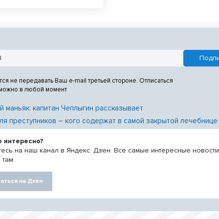
у интеллекту. Ученики лицея
 Сибири» в составе российской
и абсолютными чемпионами
.
тся не передавать Ваш e-mail третьей стороне. Отписаться
 можно в любой момент
й маньяк: капитан Чеплыгин рассказывает
ля преступников – кого содержат в самой закрытой лечебнице
о интересно?
есь на наш канал в Яндекс. Дзен. Все самые интересные новост
 там.
аться на Дзен