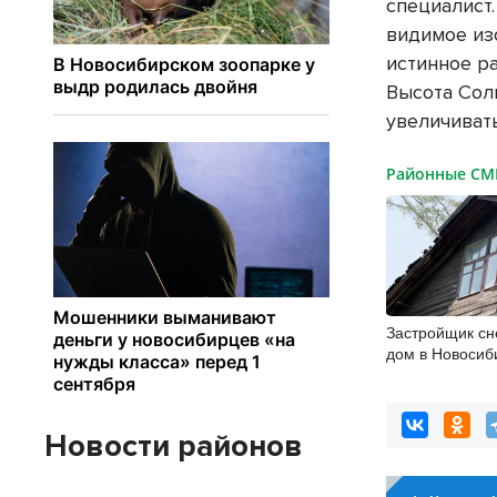
специалист
видимое из
истинное р
Высота Солн
увеличивать
Районные С
Застройщик сн
дом в Новосиб
нового микрор
Новости районов