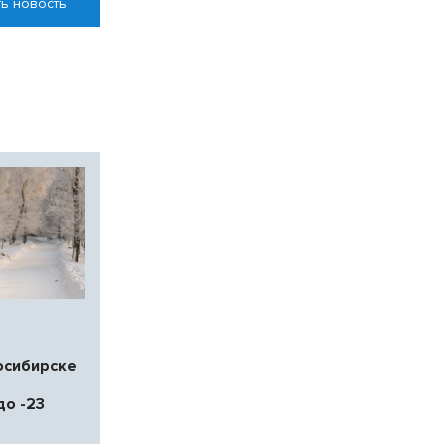
ь новость
осибирске
до -23