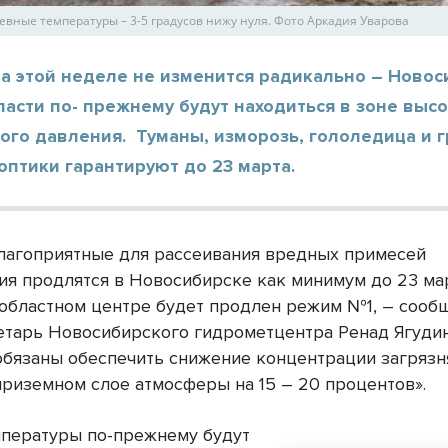
евные температуры – 3-5 градусов нижу нуля. Фото Аркадия Уварова
а этой неделе не изменится радикально – Новос
асти по- прежнему будут находиться в зоне выс
ого давления. Туманы, изморозь, гололедица и 
оптики гарантируют до 23 марта.
лагоприятные для рассеивания вредных примесей
ия продлятся в Новосибирске как минимум до 23 мар
 областном центре будет продлен режим №1, – соо
етарь Новосибирского гидрометцентра Ренад Ягудин
обязаны обеспечить снижение концентрации загряз
приземном слое атмосферы на 15 – 20 процентов».
пературы по-прежнему будут