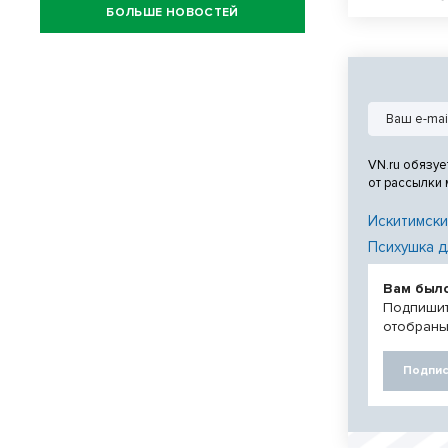
БОЛЬШЕ НОВОСТЕЙ
искусственном
№22 «Надежда
сборной стал
соревнований
VN.ru обязуе
от рассылки
Искитимски
Психушка д
Вам был
Подпишит
отобраны
Подпис