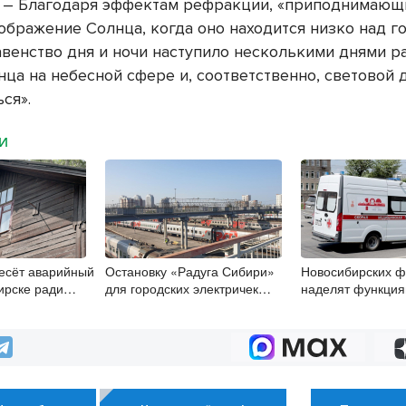
. – Благодаря эффектам рефракции, «приподнимающ
ображение Солнца, когда оно находится низко над г
авенство дня и ночи наступило несколькими днями ра
ца на небесной сфере и, соответственно, световой 
ся».
МИ
есёт аварийный
Остановку «Радуга Сибири»
Новосибирских 
ирске ради
для городских электричек
наделят функци
айона
начали возводить в
психиатров-нарко
Новосибирске
сентября