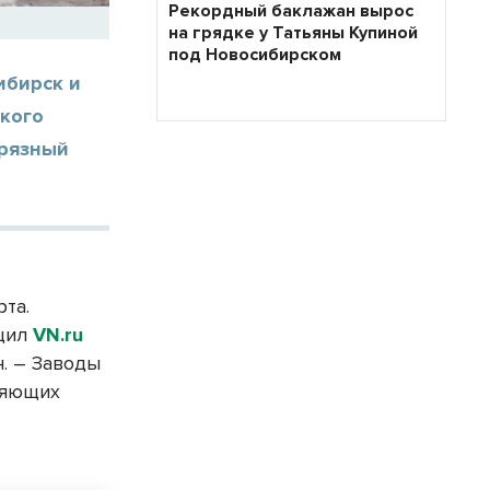
Рекордный баклажан вырос
на грядке у Татьяны Купиной
под Новосибирском
ибирск и
окого
грязный
та.
бщил
VN
.
ru
. – Заводы
няющих