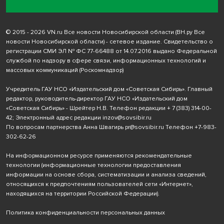
© 2015 - 2026 VN.ru Все новости Новосибирской области (ВН.ру Все
новости Новосибирской области) - сетевое издание. Свидетельство о
регистрации СМИ ЭЛ № ФС 77-66488 от 14.07.2016 выдано Федеральной
службой по надзору в сфере связи, информационных технологий и
массовых коммуникаций (Роскомнадзор)
Учредитель ГАУ НСО «Издательский дом «Советская Сибирь». Главный
редактор, руководитель-директор ГАУ НСО «Издательский дом
«Советская Сибирь» - Шрейтер Н.В. Телефон редакции
+ 7 (383) 314-00-
42
; Электронный адрес редакции
inzov@sovsibir.ru
По вопросам партнерства Анна Швагирь
pr@sovsibir.ru
Телефон
+7-983-
302-62-26
На информационном ресурсе применяются рекомендательные
технологии
(информационные технологии предоставления
информации на основе сбора, систематизации и анализа сведений,
относящихся к предпочтениям пользователей сети «Интернет»,
находящихся на территории Российской Федерации).
Политика конфиденциальности персональных данных