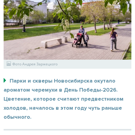
Фото Андрея Заржецкого
Парки и скверы Новосибирска окутало
ароматом черемухи в День Победы-2026.
Цветение, которое считают предвестником
холодов, началось в этом году чуть раньше
обычного.