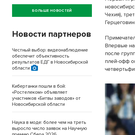
новосибирс
БОЛЬШЕ НОВОСТЕЙ
Чехия), тре
Герцеговин
Новости партнеров
Примечател
Впервые на
Честный выбор: видеонаблюдение
после групп
обеспечит объективность
плей-офф оп
результатов ЕДГ в Новосибирской
области
четвертьфин
Кибертанки пошли в бой:
«Ростелеком» объявляет
участников «Битвы заводов» от
Новосибирской области
Наука в моде: более чем на треть
выросло число заявок на Научную
премию Сбера 2026