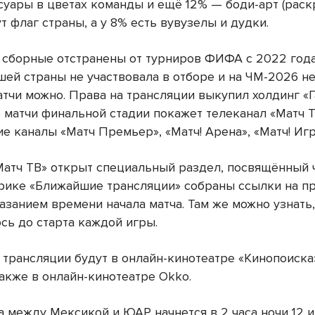
суары в цветах команды и ещё 12% — боди-арт (раскр
т флаг страны, а у 8% есть вувузелы и дудки.
 сборные отстранены от турниров ФИФА с 2022 года
ей страны не участвовала в отборе и на ЧМ-2026 не
атчи можно. Права на трансляции выкупил холдинг «
 матчи финальной стадии покажет телеканал «Матч Т
е каналы «Матч Премьер», «Матч! Арена», «Матч! Игр
атч ТВ» открыт специальный раздел, посвящённый 
брике «Ближайшие трансляции» собраны ссылки на 
азанием времени начала матча. Там же можно узнать
сь до старта каждой игры.
, трансляции будут в онлайн-кинотеатре «Кинопоиска
также в онлайн-кинотеатре Okko.
а между Мексикой и ЮАР начнется в 2 часа ночи 12 