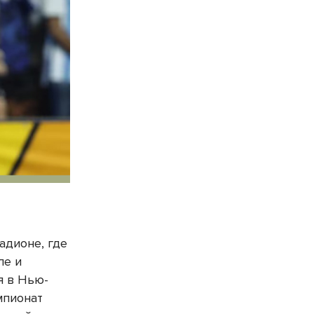
адионе, где
ле и
я в Нью-
мпионат