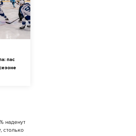
а: пас
сезоне
7% наденут
, столько