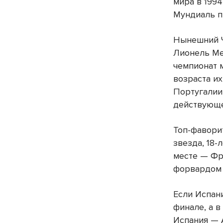
мира в 1994
Мундиаль п
Нынешний Ч
Лионель Ме
чемпионат 
возраста и
Португалии 
действующег
Топ-фаворит
звезда, 18
месте — Фра
форвардом 
Если Испан
финале, а 
Испания — 