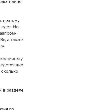
асят лицо).
, поэтому
 едет. Но
Газпром-
В», а также
а».
чемпионату
предстоящие
, сколько
» в разделе
июня по