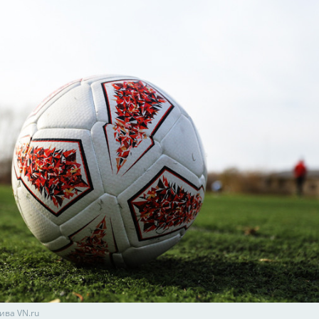
ива VN.ru