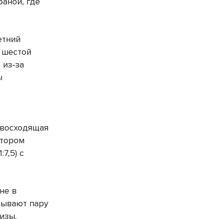
раной, где
етний
 шестой
 из‑за
ы
е восходящая
втором
7,5) с
не в
зывают пару
изы.