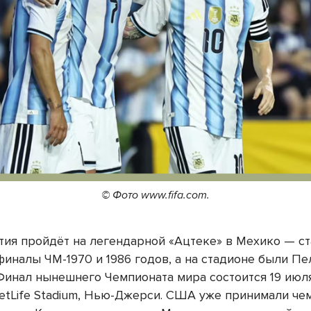
© Фото www.fifa.com.
тия пройдёт на легендарной «Ацтеке» в Мехико — ст
иналы ЧМ-1970 и 1986 годов, а на стадионе были Пе
Финал нынешнего Чемпионата мира состоится 19 июл
etLife Stadium, Нью-Джерси. США уже принимали че