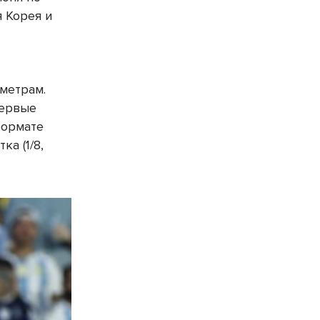
я Корея и
метрам.
первые
формате
а (1/8,