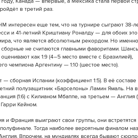
 году, Канада — впервые, а Мексика стала первой ст
ройдёт в третий раз.
М интересен еще тем, что на турнире сыграют 38-л
сси и 41-летний Криштиану Роналду — для обоих это
мира, что является абсолютным рекордом. Но именно
х сборные не считаются главными фаворитами. Шанс
оценивают как 1:9 (4–5 место вместе с Бразилией),
о чемпиона Аргентину — 1:10 (шестое место).
 — сборная Испании (коэффициент 1:5). В её состав
-летний полузащитник «Барселоны» Ламин Ямаль. На 
нция (1:6) с Килианом Мбаппе, на третьем — Англия (1:
Гарри Кейном.
ия и Франция выиграют свои группы, они встретятся 
в полуфинале. Тогда наиболее вероятным финалом на
Англия. Впрочем, на мундиалях всегда бывают сюрпр