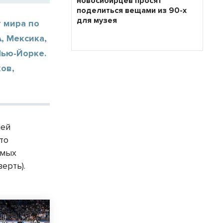
новосибирцев просят
поделиться вещами из 90-х
для музея
т мира по
, Мексика,
Нью-Йорке.
ов,
лей
то
имых
ерть).