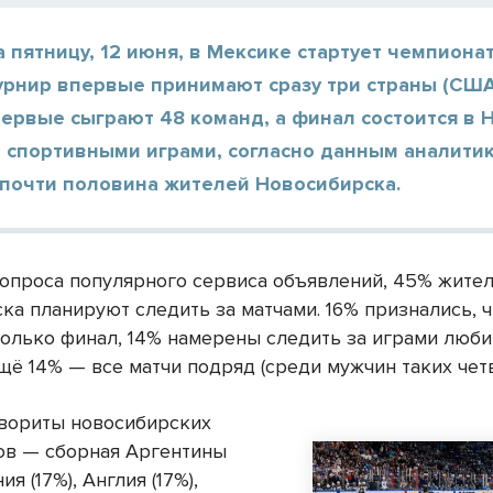
а пятницу, 12 июня, в Мексике стартует чемпиона
урнир впервые принимают сразу три страны (США
первые сыграют 48 команд, а финал состоится в 
 спортивными играми, согласно данным аналитик
 почти половина жителей Новосибирска.
опроса популярного сервиса объявлений, 45% жите
ка планируют следить за матчами. 16% признались, ч
только финал, 14% намерены следить за играми люб
щё 14% — все матчи подряд (среди мужчин таких четв
вориты новосибирских
в — сборная Аргентины
ия (17%), Англия (17%),