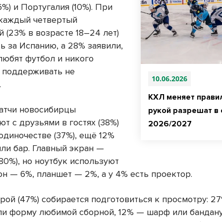
6%) и Португалия (10%). При
 каждый четвертый
 (23% в возрасте 18–24 лет)
ь за Испанию, а 28% заявили,
любят футбол и никого
 поддерживать не
10.06.2026
.
КХЛ меняет правил
атчи новосибирцы
рукой разрешат в 
т с друзьями в гостях (38%)
2026/2027
одиночестве (37%), ещё 12%
или бар. Главный экран —
80%), но ноутбук используют
н — 6%, планшет — 2%, а у 4% есть проектор.
рой (47%) собирается подготовиться к просмотру: 2
ли форму любимой сборной, 12% — шарф или бандану