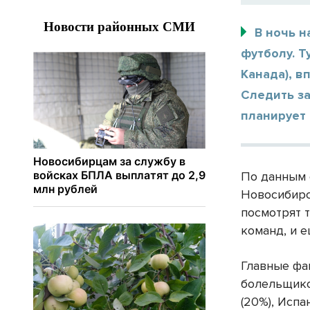
В ночь н
футболу. Т
Канада), в
Следить за
планирует
По данным 
Новосибирс
посмотрят 
команд, и е
Главные фа
болельщико
(20%), Испан