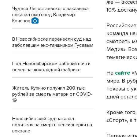
же — аксес
Чудеса Легостаевского заказника
10% достану
показал охотовед Владимир
Коченов
Российские
команда наш
В Новосибирске перенесли суд над
смотреть м
заболевшим экс-гаишником Гусевым
Медиа». Все
тематически
Под Новосибирском рабочий почти
ослеп на шоколадной фабрике
На
сайте
«М
мира. В ру
Житель Купино получил 200 тыс.
показы с ук
рублей за смерть матери от COVID-
дней остало
19
Кроме того
Новосибирский суд наказал
«Спорт», а 
водителя за смерть пенсионерки на
вокзале
Первая игр