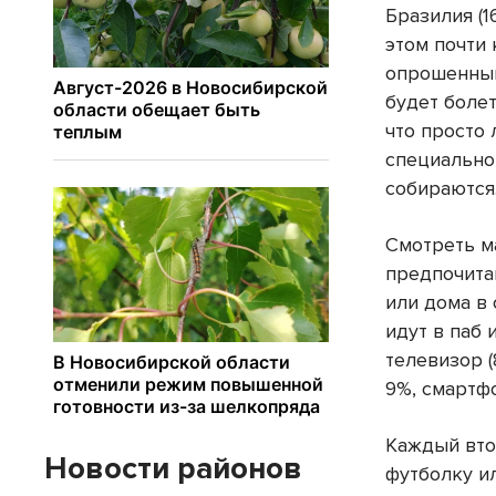
Бразилия (1
этом почти
опрошенный
будет болет
что просто 
специально
собираются
Смотреть м
предпочитаю
или дома в 
идут в паб 
телевизор (
9%, смартфо
Каждый вто
Новости районов
футболку и