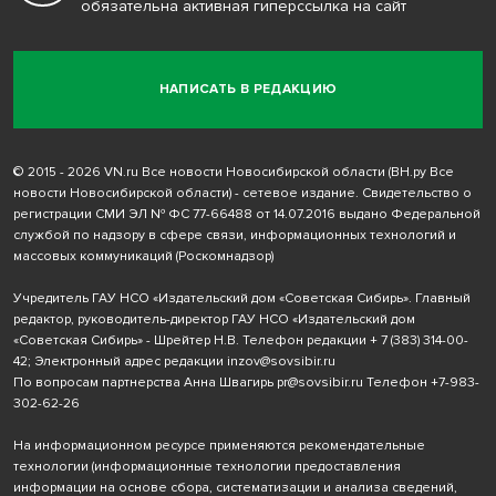
обязательна активная гиперссылка на сайт
НАПИСАТЬ В РЕДАКЦИЮ
© 2015 - 2026 VN.ru Все новости Новосибирской области (ВН.ру Все
новости Новосибирской области) - сетевое издание. Свидетельство о
регистрации СМИ ЭЛ № ФС 77-66488 от 14.07.2016 выдано Федеральной
службой по надзору в сфере связи, информационных технологий и
массовых коммуникаций (Роскомнадзор)
Учредитель ГАУ НСО «Издательский дом «Советская Сибирь». Главный
редактор, руководитель-директор ГАУ НСО «Издательский дом
«Советская Сибирь» - Шрейтер Н.В. Телефон редакции
+ 7 (383) 314-00-
42
; Электронный адрес редакции
inzov@sovsibir.ru
По вопросам партнерства Анна Швагирь
pr@sovsibir.ru
Телефон
+7-983-
302-62-26
На информационном ресурсе применяются рекомендательные
технологии
(информационные технологии предоставления
информации на основе сбора, систематизации и анализа сведений,