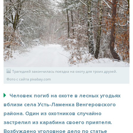
Трагедией закончилась поездка на охоту для троих друзей.
Фото с сайта pixabay.com
Человек погиб на охоте в лесных угодьях
вблизи села Усть-Ламенка Венгеровского
района. Один из охотников случайно
застрелил из карабина своего приятеля.
Возбуждено уголовное дело по статье