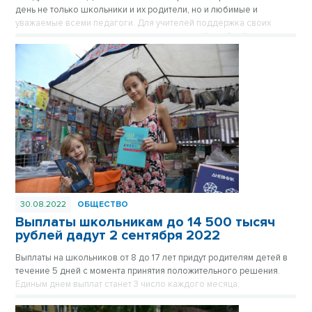
день не только школьники и их родители, но и любимые и
уважаемые всеми педагоги. Для учителей поддержка своих
учеников очень важна, ведь впереди – новый учебный год,
новые испытания и победы. Как поздравить теплыми словами и
трогательными стихами школьников и учителей в WhatsAppе и
других мессенджерах, соцсетях или СМС– выбирайте
понравившиеся поздравления в нашей подборке к 1 сентября.
30.08.2022
ОБЩЕСТВО
Выплаты школьникам до 14 500 тысяч
рублей дадут 2 сентября 2022
Выплаты на школьников от 8 до 17 лет придут родителям детей в
течение 5 дней с момента принятия положительного решения.
Единым днем выплат станет 3 число каждого месяца.