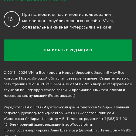
При полном или частичном использовании
16+
материалов, опубликованных на сайте VN.ru,
обязательна активная гиперссылка на сайт
НАПИСАТЬ В РЕДАКЦИЮ
© 2015 - 2026 VN.ru Все новости Новосибирской области (ВН.ру Все
новости Новосибирской области) - сетевое издание. Свидетельство о
регистрации СМИ ЭЛ № ФС 77-66488 от 14.07.2016 выдано Федеральной
службой по надзору в сфере связи, информационных технологий и
массовых коммуникаций (Роскомнадзор)
Учредитель ГАУ НСО «Издательский дом «Советская Сибирь». Главный
редактор, руководитель-директор ГАУ НСО «Издательский дом
«Советская Сибирь» - Шрейтер Н.В. Телефон редакции
+ 7 (383) 314-00-
42
; Электронный адрес редакции
inzov@sovsibir.ru
По вопросам партнерства Анна Швагирь
pr@sovsibir.ru
Телефон
+7-983-