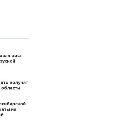
ован рост
русной
авто получат
 области
осибирской
каты на
ей