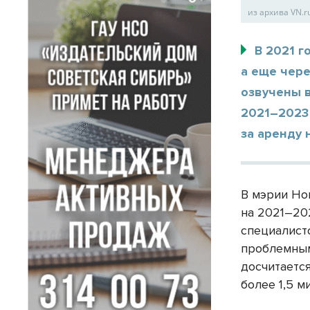
из архива VN.r
В 2021 г
а еще чере
озвучены 
2021–2023
за аренду 
В мэрии Но
на 2021–20
специалист
проблемным
досчитаетс
более 1,5 м