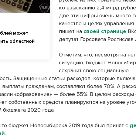
ко взысканию 2,4 млрд рубле
Две эти цифры очень много г
качестве и целях управления 
пишет на
своей странице
ВКо
ублей может
депутат Горсовета Ростислав 
ить областной
Отметим, что, несмотря на н
ситуацию, бюджет Новосибир
сохранит свою социальную
ость. Защищенные статьи расходов, которые включ
 выплаты гражданам, составляют более 70%. А расх
расли «образование» — более 55%. В целом расходы
счет собственных средств планируются на уровне ут
й бюджета 2020 года.
что бюджет Новосибирска 2019 года был принят с
д
ей
.