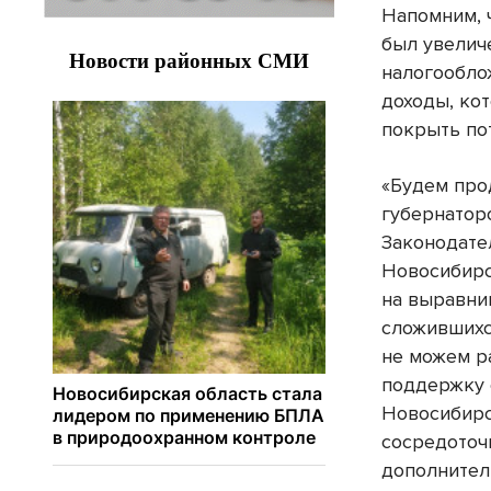
Напомним, 
был увелич
налогооблож
доходы, ко
покрыть по
«Будем про
губернатор
Законодате
Новосибирс
на выравни
сложившихс
не можем р
поддержку с
Новосибирс
сосредоточ
дополнител