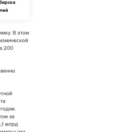
бирска
блей
мку. В этом
ономической
а 200
твенно
етной
та
годие.
том за
,1 млрд
возможными