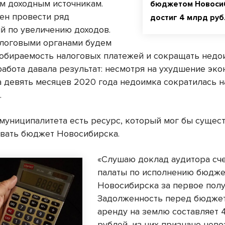
м доходным источникам.
бюджетом Новоси
ен провести ряд
достиг 4 млрд ру
й по увеличению доходов.
алоговыми органами будем
обираемость налоговых платежей и сокращать недои
 работа давала результат: несмотря на ухудшение эк
за девять месяцев 2020 года недоимка сократилась н
.
 муниципалитета есть ресурс, который мог бы сущес
вать бюджет Новосибирска.
«Слушаю доклад аудитора сч
палаты по исполнению бюдже
Новосибирска за первое полу
Задолженность перед бюдже
аренду на землю составляет 4
рублей, из них признано не