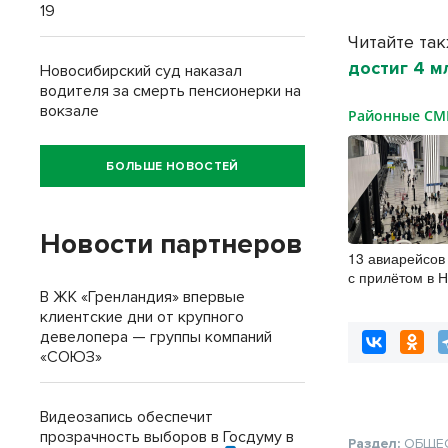
19
Читайте та
достиг 4 м
Новосибирский суд наказал
водителя за смерть пенсионерки на
вокзале
Районные С
БОЛЬШЕ НОВОСТЕЙ
Новости партнеров
13 авиарейсов
с прилётом в 
7 августа
В ЖК «Гренландия» впервые
клиентские дни от крупного
девелопера — группы компаний
«СОЮЗ»
Видеозапись обеспечит
прозрачность выборов в Госдуму в
Раздел:
ОБЩЕ