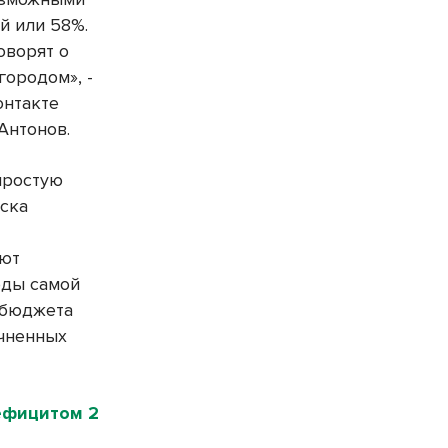
й или 58%.
оворят о
городом», -
нтакте
Антонов.
епростую
ска
ают
оды самой
 бюджета
очненных
ефицитом 2