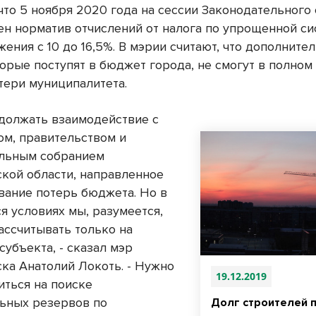
что 5 ноября 2020 года на сессии Законодательного
ен норматив отчислений от налога по упрощенной с
ения с 10 до 16,5%. В мэрии считают, что дополните
торые поступят в бюджет города, не смогут в полном
тери муниципалитета.
должать взаимодействие с
ом, правительством и
льным собранием
кой области, направленное
вание потерь бюджета. Но в
я условиях мы, разумеется,
ассчитывать только на
убъекта, - сказал мэр
ка Анатолий Локоть. - Нужно
19.12.2019
иться на поиске
ьных резервов по
Долг строителей 