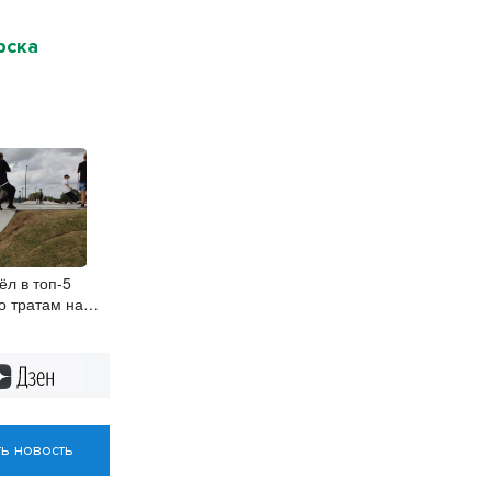
рска
л в топ-5
о тратам на
Дзен
ь новость