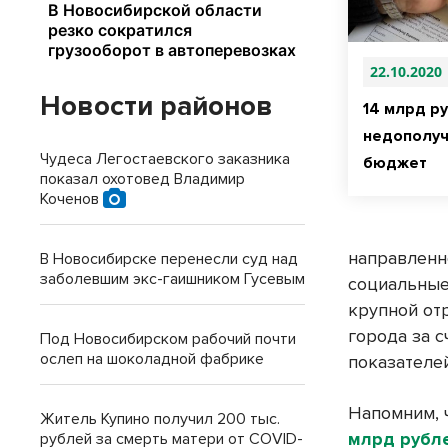
22.10.2020
Новости районов
14 млрд р
недополуч
Чудеса Легостаевского заказника
бюджет
показал охотовед Владимир
Коченов
направленн
В Новосибирске перенесли суд над
заболевшим экс-гаишником Гусевым
социальные
крупной от
города за 
Под Новосибирском рабочий почти
ослеп на шоколадной фабрике
показателе
Напомним, 
Житель Купино получил 200 тыс.
млрд рубл
рублей за смерть матери от COVID-