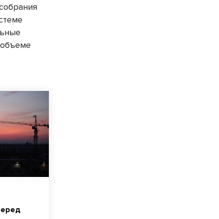
 собрания
истеме
льные
 объеме
перед