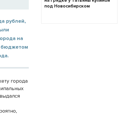
на грядке у Татьяны Купиной
под Новосибирском
да рублей,
были
города на
м бюджетом
рда.
жету города
ципальных
 выдался
роятно,