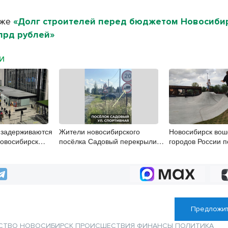
кже
«Долг строителей перед бюджетом Новосиби
лрд рублей»
МИ
 задерживаются
Жители новосибирского
Новосибирск вошё
Новосибирск
посёлка Садовый перекрыли
городов России п
дорогу для мусоровозов
спорт
Предложит
СТВО
НОВОСИБИРСК
ПРОИСШЕСТВИЯ
ФИНАНСЫ
ПОЛИТИКА