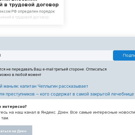
й в трудовой договор
ексом РФ определен порядок
нений в трудовой договор.
тся не передавать Ваш e-mail третьей стороне. Отписаться
 можно в любой момент
й маньяк: капитан Чеплыгин рассказывает
ля преступников – кого содержат в самой закрытой лечебнице
о интересно?
есь на наш канал в Яндекс. Дзен. Все самые интересные новост
 там.
аться на Дзен