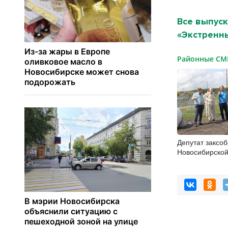
Все выпуск
«Экстренны
Районные С
Депутат заксо
Новосибирской
посетил Венге