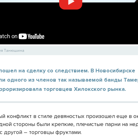
сея Танюшина
пошел на сделку со следствием. В Новосибирске
ли одного из членов так называемой банды Таме
ерроризировала торговцев Хилокского рынка.
й конфликт в стиле девяностых произошел еще в о
 одной стороны были крепкие, плечистые парни на н
 с другой – торговцы фруктами.