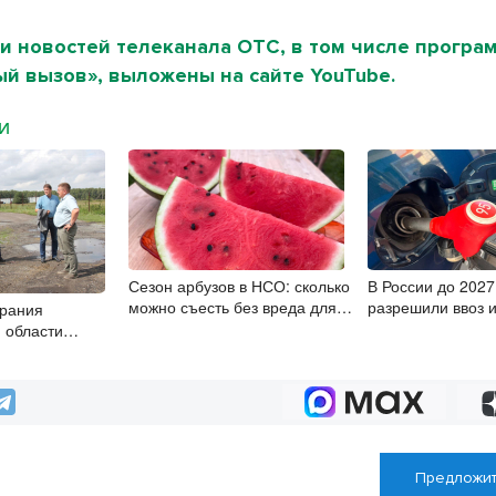
и новостей телеканала ОТС, в том числе програ
й вызов», выложены на сайте YouTube.
МИ
Сезон арбузов в НСО: сколько
В России до 2027
можно съесть без вреда для
разрешили ввоз 
брания
здоровья
бензина Евро-2, 3
 области
ровский округ
Предложит