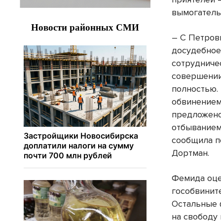
вымогатель
– С Петров
досудебное
сотрудниче
совершении
полностью.
обвинением
предложено
отбыванием
сообщила п
Дортман.
Фемида оце
гособвинит
Остальные 
на свободу