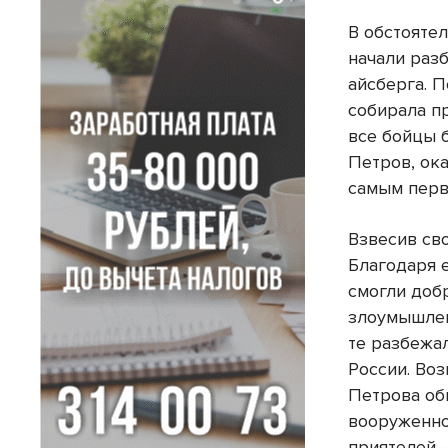
В обстояте
начали раз
айсберга. П
собирала п
все бойцы 
Петров, ок
самым перв
Взвесив св
Благодаря 
смогли доб
злоумышлен
те разбежа
России. Во
Петрова об
вооруженно
приятелей 