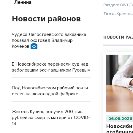
Раздел:
ОБЩЕ
Темы:
Кримин
Новости районов
Чудеса Легостаевского заказника
НОВОСТИ РА
показал охотовед Владимир
Коченов
В Новосибирске перенесли суд над
заболевшим экс-гаишником Гусевым
Под Новосибирском рабочий почти
ослеп на шоколадной фабрике
Житель Купино получил 200 тыс.
рублей за смерть матери от COVID-
06.08.2026
19
Новосиби
особенно