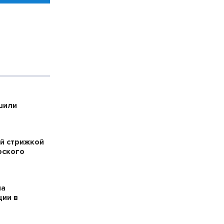
шили
й стрижкой
рского
на
ции в