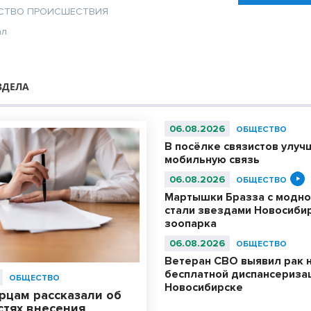
СТВО
ПРОИСШЕСТВИЯ
ал
ЗДЕЛА
06.08.2026
ОБЩЕСТВО
В посёлке связистов улуч
мобильную связь
06.08.2026
ОБЩЕСТВО
Мартышки Бразза с модно
стали звездами Новосиби
зоопарка
06.08.2026
ОБЩЕСТВО
Ветеран СВО выявил рак 
бесплатной диспансериза
ОБЩЕСТВО
Новосибирске
рцам рассказали об
стях внесения