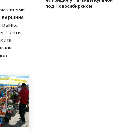
на грядке у Татьяны Купиной
под Новосибирском
 машинами
ь вершина
с рынка
а. Почти
икита
ржали
ов.