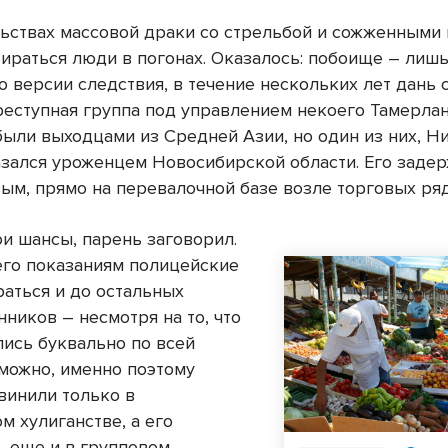
льствах массовой драки со стрельбой и сожженными
бираться люди в погонах. Оказалось: побоище – лиш
о версии следствия, в течение нескольких лет дань 
реступная группа под управлением некоего Тамерлан
были выходцами из Средней Азии, но один из них, Н
азался уроженцем Новосибирской области. Его заде
ым, прямо на перевалочной базе возле торговых ряд
ои шансы, парень заговорил.
его показаниям полицейские
раться и до остальных
ников – несмотря на то, что
лись буквально по всей
зможно, именно поэтому
винили только в
м хулиганстве, а его
– еще и в групповом