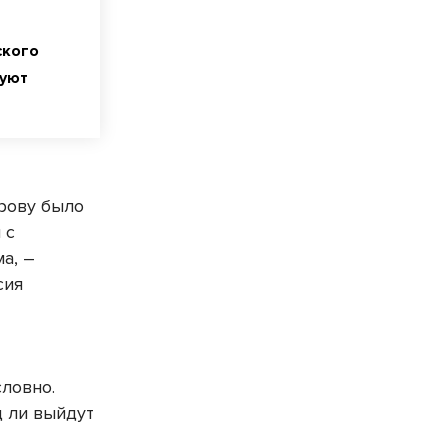
ского
уют
трову было
 с
а, –
сия
словно.
д ли выйдут