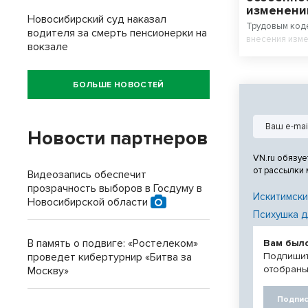
изменени
Новосибирский суд наказал
Трудовым код
водителя за смерть пенсионерки на
внесения изме
вокзале
БОЛЬШЕ НОВОСТЕЙ
Новости партнеров
VN.ru обязуе
от рассылки
Видеозапись обеспечит
прозрачность выборов в Госдуму в
Искитимски
Новосибирской области
Психушка д
В память о подвиге: «Ростелеком»
Вам был
Подпишит
проведет кибертурнир «Битва за
отобраны
Москву»
Подпис