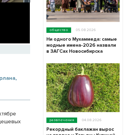
общество
05.08.2026
Ни одного Мухаммеда: самые
модные имена-2026 назвали
в ЗАГСах Новосибирска
рлана,
ктябре
развлечения
04.08.2026
едешевых
Рекордный баклажан вырос