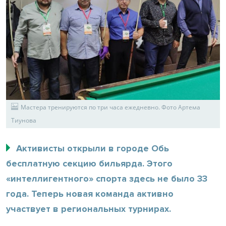
Мастера тренируются по три часа ежедневно. Фото Артема
Тиунова
Активисты открыли в городе Обь
бесплатную секцию бильярда. Этого
«интеллигентного» спорта здесь не было 33
года. Теперь новая команда активно
участвует в региональных турнирах.