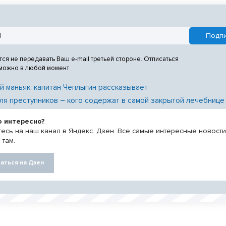
едыдущие максимумы 2010 и
тся не передавать Ваш e-mail третьей стороне. Отписаться
 можно в любой момент
й маньяк: капитан Чеплыгин рассказывает
ля преступников – кого содержат в самой закрытой лечебнице
о интересно?
есь на наш канал в Яндекс. Дзен. Все самые интересные новост
 там.
аться на Дзен