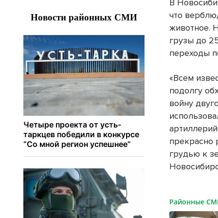
В Новосиби
что верблю
животное. 
грузы до 25
переходы п
«Всем изве
подолгу об
войну двуг
использова
артиллерий
прекрасно 
грудью к з
Новосибирс
Районные С