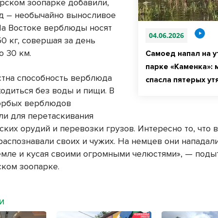
рском зоопарке добавили,
д – необычайно выносливое
На Востоке верблюды носят
04.06.2026
0 кг, совершая за день
о 30 км.
Самоед напал на у
парке «Каменка»: 
стна способность верблюда
спасла пятерых ут
ходиться без воды и пищи. В
орбых верблюдов
ли для перетаскивания
ских орудий и перевозки грузов. Интересно то, что
распознавали своих и чужих. На немцев они нападал
емле и кусая своими огромными челюстями», — поды
ком зоопарке.
МИ