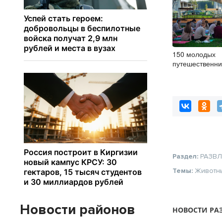
150 молодых
путешественни
посетили турис
в НСО
Раздел:
РАЗВ
Темы:
Животн
Новости районов
НОВОСТИ РА