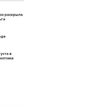
он раскрыла
ьга
оде
уста в
ноптики