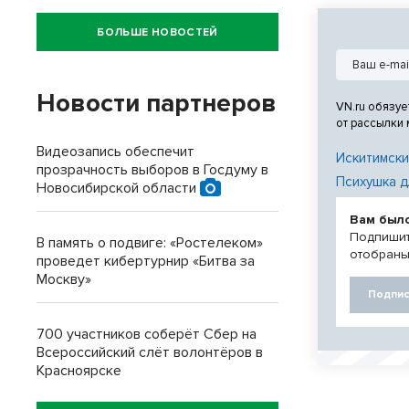
превзойдя пр
2024 годов.
БОЛЬШЕ НОВОСТЕЙ
Новости партнеров
VN.ru обязуе
от рассылки
Видеозапись обеспечит
Искитимски
прозрачность выборов в Госдуму в
Психушка д
Новосибирской области
Вам был
Подпишит
В память о подвиге: «Ростелеком»
отобраны
проведет кибертурнир «Битва за
Москву»
Подпис
700 участников соберёт Сбер на
Всероссийский слёт волонтёров в
Красноярске