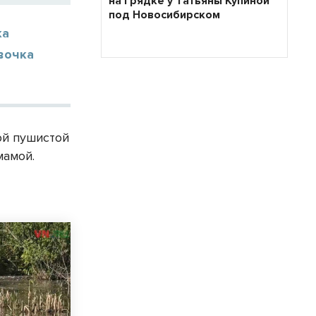
на грядке у Татьяны Купиной
под Новосибирском
ка
вочка
ой пушистой
мамой.