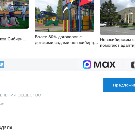
Более 80% договоров с
ков Сибири
Новосибирским с
детскими садами новосибирцы
тский слёт
помогают адапти
заключили онлайн при помощи
учебе через куль
цифровой подписи
Предложит
ЛЕЧЕНИЯ
ОБЩЕСТВО
ые
ЗДЕЛА