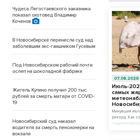
Чудеса Легостаевского заказника
показал охотовед Владимир
Коченов
В Новосибирске перенесли суд над
заболевшим экс-гаишником Гусевым
Под Новосибирском рабочий почти
ослеп на шоколадной фабрике
07.08.2026
Июль-202
Житель Купино получил 200 тыс.
самых жар
рублей за смерть матери от COVID-
метеонаб
19
Новосиби
Минувший июл
рекорд. Как с
Новосибирский суд наказал
гидрометцентр
водителя за смерть пенсионерки на
по всей стран
вокзале
начала регуля