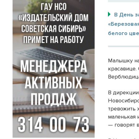
В День з
«Березова
белого цве
Малышку на
красавице.
Верблюдица
В дирекции
Новосибирс
тревожить 
маленькая 
— говорят 