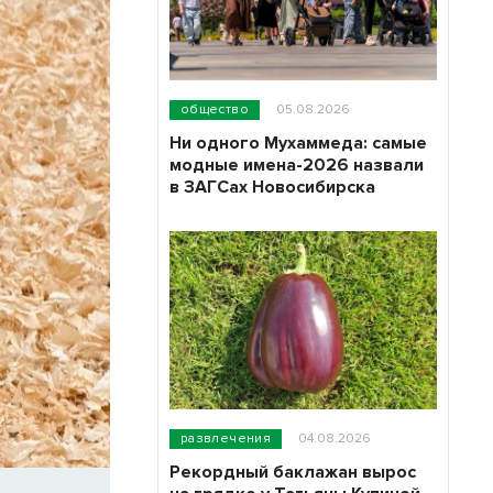
общество
05.08.2026
Ни одного Мухаммеда: самые
модные имена-2026 назвали
в ЗАГСах Новосибирска
развлечения
04.08.2026
Рекордный баклажан вырос