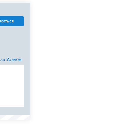
 за Уралом
и