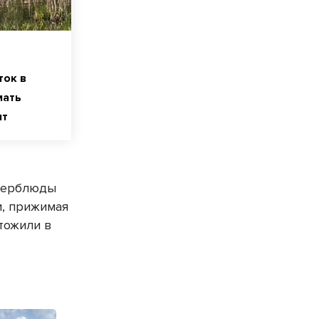
ток в
мать
ят
 верблюды
и, прижимая
тожили в