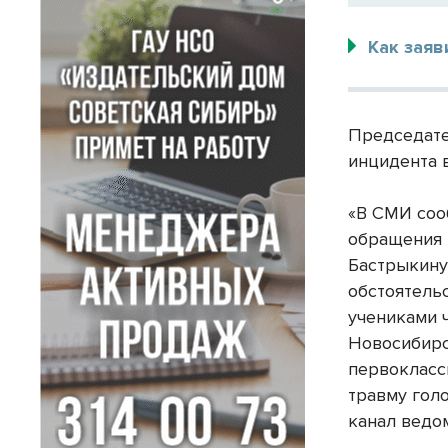
Как заяв
Председате
инцидента 
«В СМИ соо
обращения к
Бастрыкину
обстоятель
учениками 
Новосибирс
первокласс
травму голо
канал ведо