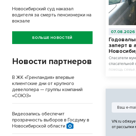
Новосибирский суд наказал
водителя за смерть пенсионерки на
вокзале
07.08.2026
БОЛЬШЕ НОВОСТЕЙ
Годовалы
заперт в 
Новосиби
Спасатели мун
Новости партнеров
спасательной 
помощь семье,
машине.
В ЖК «Гренландия» впервые
клиентские дни от крупного
девелопера — группы компаний
«СОЮЗ»
Видеозапись обеспечит
прозрачность выборов в Госдуму в
VN.ru обязуе
Новосибирской области
от рассылки