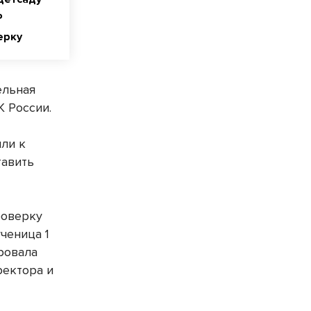
Р
ерку
ельная
К России.
ли к
тавить
роверку
ченица 1
ировала
ректора и