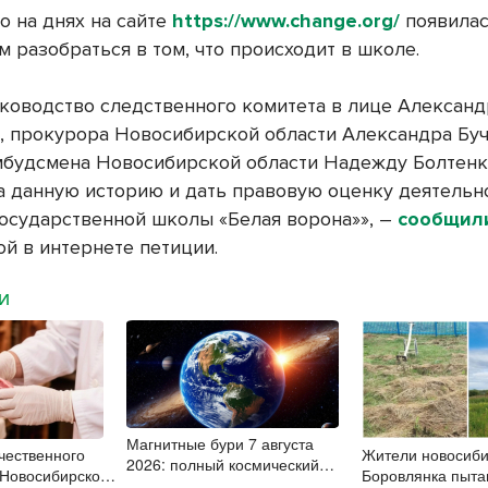
о на днях на сайте
https://www.change.org/
появилас
м разобраться в том, что происходит в школе.
ководство следственного комитета в лице Александ
, прокурора Новосибирской области Александра Буч
мбудсмена Новосибирской области Надежду Болтенк
а данную историю и дать правовую оценку деятельн
государственной школы «Белая ворона»», –
сообщил
й в интернете петиции.
МИ
Магнитные бури 7 августа
ачественного
Жители новосиби
2026: полный космический
 Новосибирской
Боровлянка пыта
штиль