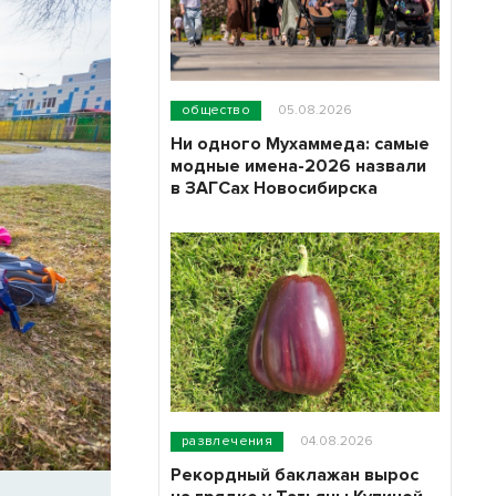
общество
05.08.2026
Ни одного Мухаммеда: самые
модные имена-2026 назвали
в ЗАГСах Новосибирска
развлечения
04.08.2026
Рекордный баклажан вырос