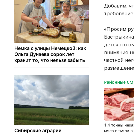
Добавим, чт
требование
«Просим ру
Бастрыкина
детского о
внимание н
частной не
размещенно
Районные С
1,4 тонны нек
мяса изъяли в