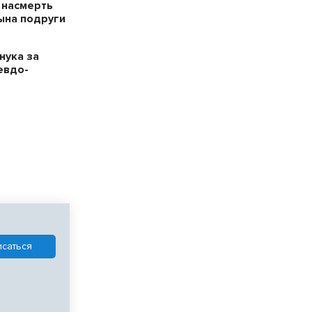
 насмерть
ына подруги
нука за
евдо-