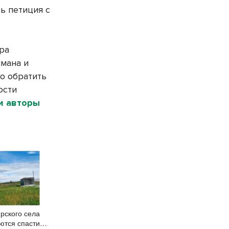
ь петиция с
ра
мана и
о обратить
ости
и авторы
рского села
ются спасти