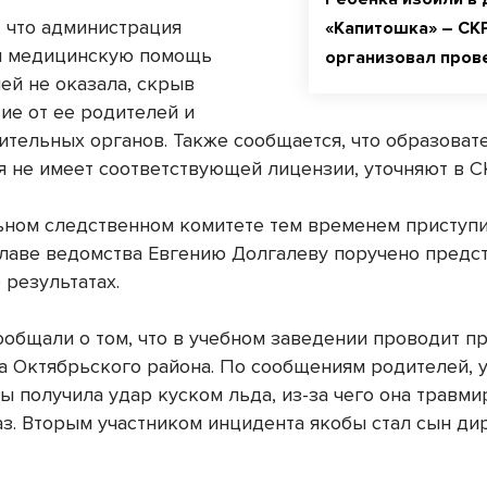
, что администрация
«Капитошка» – СК
я медицинскую помощь
организовал пров
ей не оказала, скрыв
ие от ее родителей и
ительных органов. Также сообщается, что образоват
я не имеет соответствующей лицензии, уточняют в С
ьном следственном комитете тем временем приступи
Главе ведомства Евгению Долгалеву поручено предс
 результатах.
ообщали о том, что в учебном заведении проводит п
а Октябрьского района. По сообщениям родителей, у
ы получила удар куском льда, из-за чего она травм
лаз. Вторым участником инцидента якобы стал сын ди