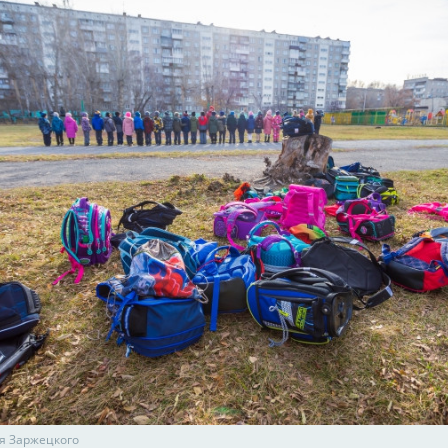
я Заржецкого