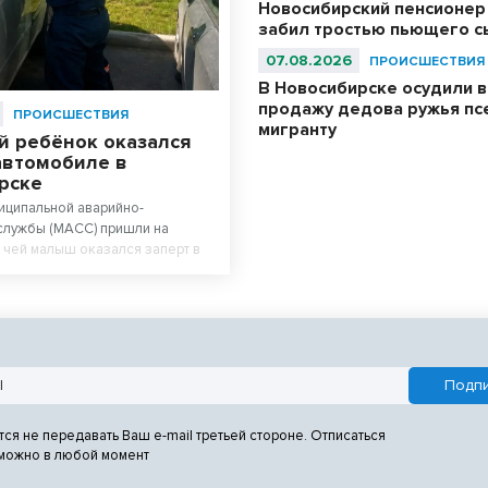
Новосибирский пенсионер
забил тростью пьющего с
07.08.2026
ПРОИСШЕСТВИЯ
В Новосибирске осудили в
продажу дедова ружья пс
ПРОИСШЕСТВИЯ
мигранту
й ребёнок оказался
автомобиле в
рске
иципальной аварийно-
службы (МАСС) пришли на
 чей малыш оказался заперт в
тся не передавать Ваш e-mail третьей стороне. Отписаться
 можно в любой момент