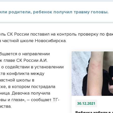
или родители, ребенок получил травму головы.
ль СК России поставил на контроль проверку по фа
в частной школе Новосибирска.
бщается о направлении
 главе СК России А.И.
 о содействии в установлении
ств конфликта между
частной школы в
ке, в котором пострадала
ница. Девочка получила
вы и глаза», – сообщает ТГ-
30.12.2021
мства.
Ребенка избили в 