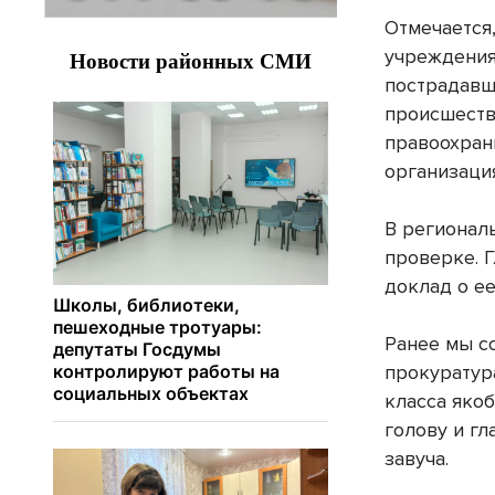
Отмечается
учреждени
пострадавш
происшеств
правоохран
организаци
В регионал
проверке. 
доклад о ее
Ранее мы с
прокуратур
класса якоб
голову и г
завуча.