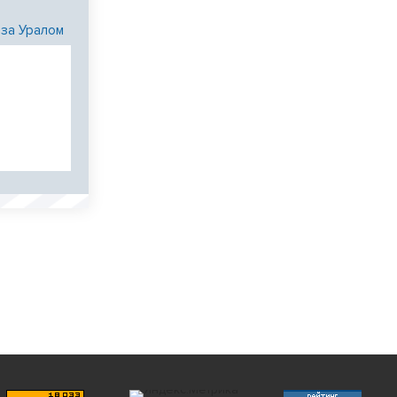
 за Уралом
и