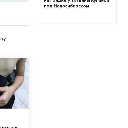
на грядке у Татьяны Купиной
под Новосибирском
кту
детсаду